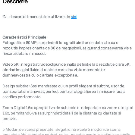
Descriere
canon sx740 hs
5
.
📝 - descarcati manualul de utilizare de
aici
lavaliera
6
.
Caracteristici Principale
ulanzi
Fotografii de 80MP: surprindeti fotografii uimitor de detaliate cu o
7
.
rezolutie impresionanta de 80 de megapixeli, asigurand conservarea vie a
fiecarui detaliu minuscul.
godox
8
.
Video 5K: inregistrati videoclipuri de inalta definitie la o rezolutie clara 5K,
oferind imagini fluide si realiste care dau viata momentelor
card memorie
9
.
dumneavoastra cu o claritate exceptionala.
nou
Design subtire: Sse mandreste cu un profil elegant si subtire, usor de
10
.
transportat si manevrat, perfect pentru fotografierea in miscare fara a
sacrifica performanta.
Zoom Digital 16x: apropiati-va de subiectele indepartate cu zoom-ul digital
16x, permitandu-va sa surprindeti detalii de la distanta cu claritate si
precizie.
5 Moduri de scena presetate: alegeti dintre cele 5 moduri de scena
presetate (de exemplu: portret, peisaj, noapte) pentru a optimiza setarile