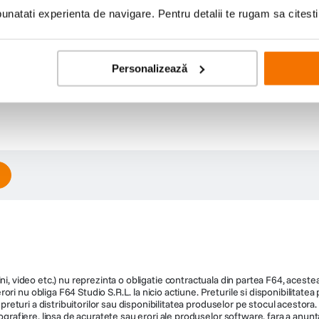
natati experienta de navigare. Pentru detalii te rugam sa citest
Personalizează
ni, video etc.) nu reprezinta o obligatie contractuala din partea F64, acestea 
ri nu obliga F64 Studio S.R.L. la nicio actiune. Preturile si disponibilitate
de preturi a distribuitorilor sau disponibilitatea produselor pe stocul acesto
ografiere, lipsa de acuratete sau erori ale produselor software, fara a anunta