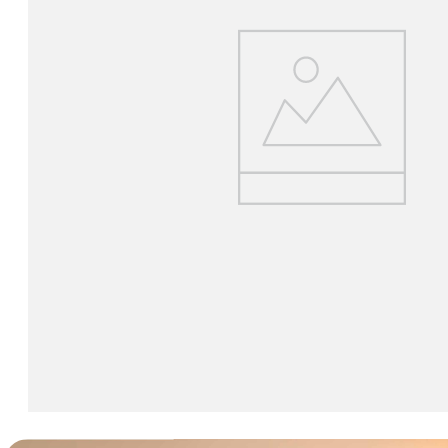
lavaliera
6
.
sony fx
7
.
card memorie
8
.
dji mic mini
9
.
dji osmo
10
.