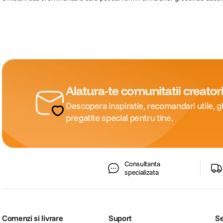
Alatura-te comunitatii creatori
Descopera inspiratie, recomandari utile, gh
pregatite special pentru tine.
Consultanta
specializata
Comenzi si livrare
Suport
Se