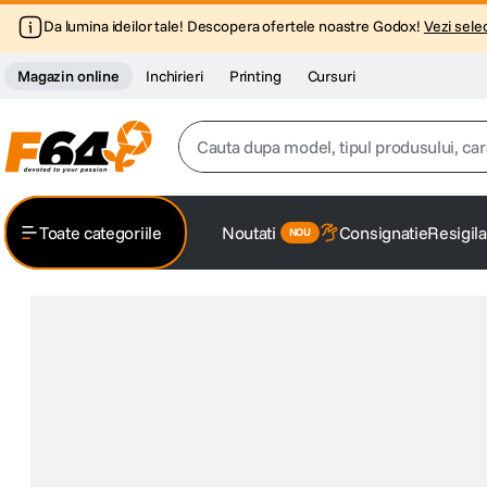
Da lumina ideilor tale! Descopera ofertele noastre Godox!
Vezi selec
Magazin online
Inchirieri
Printing
Cursuri
Cauta dupa model, tipul produsului, caracter
Top Cautari
Toate categoriile
Noutati
Consignatie
Resigila
canon g7x
1
.
trepied
2
.
trepied telefon
3
.
peak design
4
.
canon sx740 hs
5
.