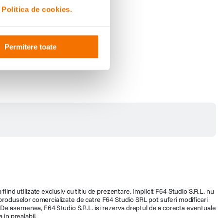
i
Politica de cookies.
Permitere toate
fiind utilizate exclusiv cu titlu de prezentare. Implicit F64 Studio S.R.L. nu
a produselor comercializate de catre F64 Studio SRL pot suferi modificari
ra. De asemenea, F64 Studio S.R.L. isi rezerva dreptul de a corecta eventuale
 in prealabil.