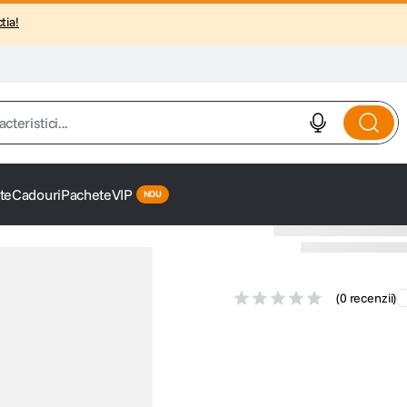
tia!
istici...
te
Cadouri
Pachete
VIP
(
0 recenzii
)