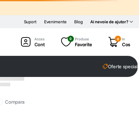
Suport
Evenimente
Blog
Ai nevoie de ajutor?
0
Produse
0
In
Cont
Favorite
Cos
Oferte special
Compara