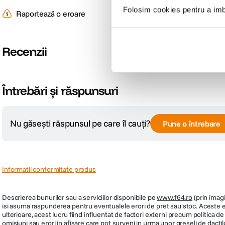
Folosim cookies pentru a imbu
Raportează o eroare
Recenzii
Întrebări și răspunsuri
Nu găsești răspunsul pe care îl cauți?
Pune o întrebare
Informatii conformitate produs
Descrierea bunurilor sau a serviciilor disponibile pe
www.f64.ro
(prin imagi
isi asuma raspunderea pentru eventualele erori de pret sau stoc. Aceste ero
ulterioare, acest lucru fiind influentat de factori externi precum politica 
omisiuni sau erori in afisare care pot surveni in urma unor greseli de dactil