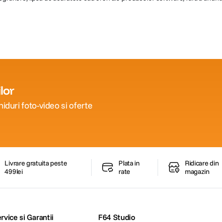
lor
iduri foto-video si oferte
Livrare gratuita peste
Plata in
Ridicare din
499lei
rate
magazin
rvice si Garantii
F64 Studio