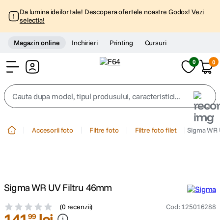
Da lumina ideilor tale! Descopera ofertele noastre Godox!
Vezi
selectia!
Magazin online
Inchirieri
Printing
Cursuri
0
0
Cont
Cauta dupa model, tipul produsului, caracteristici...
Top Cautari
Accesorii foto
Filtre foto
Filtre foto filet
Sigma WR 
canon g7x
1
.
trepied
2
.
Sigma WR UV Filtru 46mm
trepied telefon
3
.
(
0 recenzii
)
Cod
:
125016288
141
lei
99
peak design
4
.