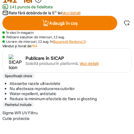
141 puncte de fidelitate
canon sx740 hs
Rate fără dobânda de la
5
lei
Vezi detalii
91
5
.
Adaugă în coș
lavaliera
6
.
În stoc în magazin
Ridicare easybox: de miercuri, 12 aug.
godox
Livrare: de miercuri, 12 aug. în
Bucuresti (Sectorul 3)
7
.
Vândut și livrat de
F64
ulanzi
8
.
Publicare în SICAP
Solicită produsul în platformă.
Vezi detalii
card memorie
9
.
Specificații cheie
Absoarbe razele ultraviolete
nou
10
.
Nu afecteaza reproducerea culorilor
Water-repellent, antistatic
Reduce la minimum efectele de flare si ghosting
Pachetul include
Sigma WR UV Filtru
Cutie protectie