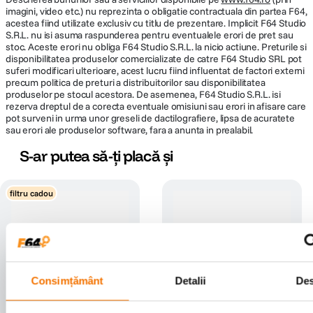
imagini, video etc.) nu reprezinta o obligatie contractuala din partea F64,
acestea fiind utilizate exclusiv cu titlu de prezentare. Implicit F64 Studio
S.R.L. nu isi asuma raspunderea pentru eventualele erori de pret sau
stoc. Aceste erori nu obliga F64 Studio S.R.L. la nicio actiune. Preturile si
disponibilitatea produselor comercializate de catre F64 Studio SRL pot
suferi modificari ulterioare, acest lucru fiind influentat de factori externi
precum politica de preturi a distribuitorilor sau disponibilitatea
produselor pe stocul acestora. De asemenea, F64 Studio S.R.L. isi
rezerva dreptul de a corecta eventuale omisiuni sau erori in afisare care
pot surveni in urma unor greseli de dactilografiere, lipsa de acuratete
sau erori ale produselor software, fara a anunta in prealabil.
S-ar putea să-ți placă și
filtru cadou
Consimțământ
Detalii
De