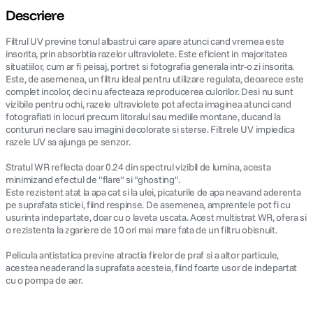
Descriere
Filtrul UV previne tonul albastrui care apare atunci cand vremea este
insorita, prin absorbtia razelor ultraviolete. Este eficient in majoritatea
situatiilor, cum ar fi peisaj, portret si fotografia generala intr-o zi insorita.
Este, de asemenea, un filtru ideal pentru utilizare regulata, deoarece este
complet incolor, deci nu afecteaza reproducerea culorilor. Desi nu sunt
vizibile pentru ochi, razele ultraviolete pot afecta imaginea atunci cand
fotografiati in locuri precum litoralul sau mediile montane, ducand la
contururi neclare sau imagini decolorate si sterse. Filtrele UV impiedica
razele UV sa ajunga pe senzor.
Stratul WR reflecta doar 0.24 din spectrul vizibil de lumina, acesta
minimizand efectul de "flare" si "ghosting".
Este rezistent atat la apa cat si la ulei, picaturile de apa neavand aderenta
pe suprafata sticlei, fiind respinse. De asemenea, amprentele pot fi cu
usurinta indepartate, doar cu o laveta uscata. Acest multistrat WR, ofera si
o rezistenta la zgariere de 10 ori mai mare fata de un filtru obisnuit.
Pelicula antistatica previne atractia firelor de praf si a altor particule,
acestea neaderand la suprafata acesteia, fiind foarte usor de indepartat
cu o pompa de aer.