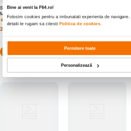
Sigma 56mm Obiectiv Foto
OM System 45mm F1.2 ED
Bine ai venit la F64.ro!
Mirrorless F1.4
Pro Obiectiv Foto Mirrorless
Folosim cookies pentru a imbunatati experienta de navigare.
Contemporary MFT
Montura MFT
(3)
(0)
detalii te rugam sa citesti
Politica de cookies.
2
.
388
lei
7
.
199
lei
99
99
Permitere toate
Personalizează
Populare în aceeași categorie