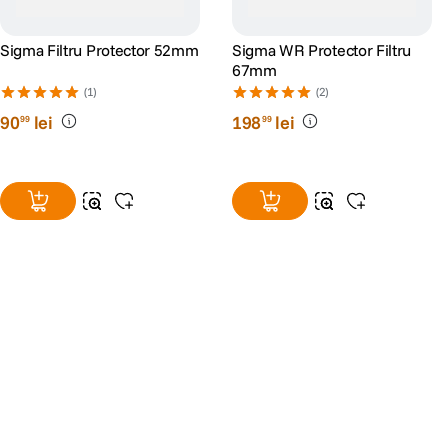
Sigma Filtru Protector 52mm
Sigma WR Protector Filtru
67mm
(1)
(2)
90
lei
198
lei
99
99
Alatura-te comunitatii creatorilor
Descopera inspiratie, recomandari utile,
ghiduri foto-video si oferte pregatite special
pentru tine.