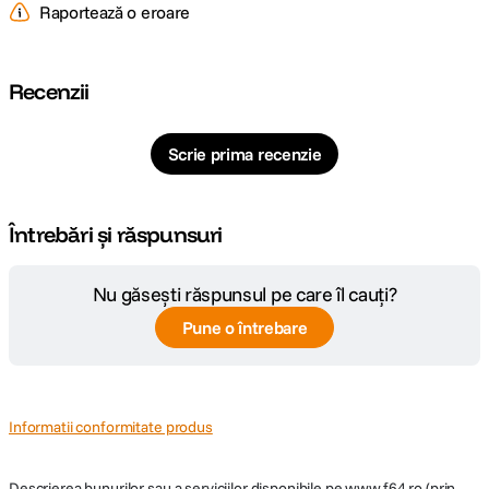
Raportează o eroare
Recenzii
Scrie prima recenzie
Întrebări și răspunsuri
Nu găsești răspunsul pe care îl cauți?
Pune o întrebare
Informatii conformitate produs
Descrierea bunurilor sau a serviciilor disponibile pe
www.f64.ro
(prin