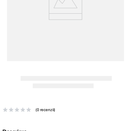
canon sx740 hs
5
.
lavaliera
6
.
godox
7
.
ulanzi
8
.
card memorie
9
.
nou
10
.
(
0 recenzii
)