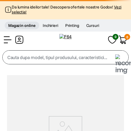
Da lumina ideilor tale! Descopera ofertele noastre Godox!
Vezi
selectia!
Magazin online
Inchirieri
Printing
Cursuri
0
0
Cont
Cauta dupa model, tipul produsului, caracteristici...
Top Cautari
canon g7x
1
.
trepied
2
.
trepied telefon
3
.
peak design
4
.