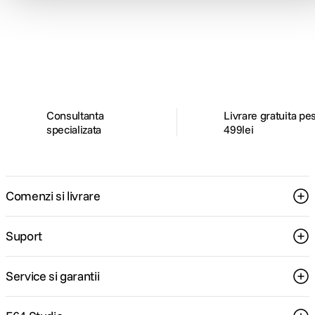
Alatura-te comunitatii creatorilor
Descopera inspiratie, recomandari utile,
ghiduri foto-video si oferte pregatite special
pentru tine.
Consultanta
Livrare gratuita pe
specializata
499lei
Comenzi si livrare
Suport
Service si garantii