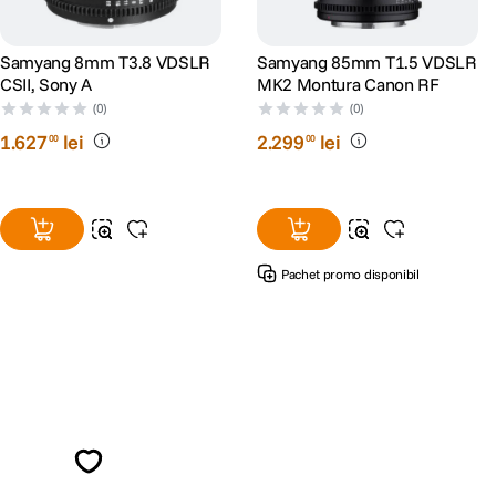
Samyang 8mm T3.8 VDSLR
Samyang 85mm T1.5 VDSLR
CSII, Sony A
MK2 Montura Canon RF
(0)
(0)
1
.
627
lei
2
.
299
lei
00
00
Pachet promo disponibil
Alatura-te comunitatii creatorilor
Descopera inspiratie, recomandari utile,
ghiduri foto-video si oferte pregatite special
pentru tine.