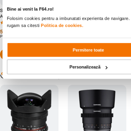
Bine ai venit la F64.ro!
Samyang 35-150mm F2-2.8
Resigilat: Samyang 85mm
AF Obiectiv Foto Mirrorless
T1.5 Sony VDSLR - Cine
Folosim cookies pentru a imbunatati experienta de navigare. P
Montura Sony FE
Lens - RS125005932-1
(2)
(0)
rugam sa citesti
Politica de cookies.
5
.
899
lei
1
.
179
lei
99
38
PRP:
5
.
999
lei
99
Preț anterior:
1
.
684
lei
83
Permitere toate
Personalizează
Populare în aceeași categorie