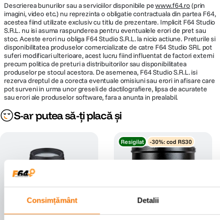
Descrierea bunurilor sau a serviciilor disponibile pe
www.f64.ro
(prin
imagini, video etc.) nu reprezinta o obligatie contractuala din partea F64,
acestea fiind utilizate exclusiv cu titlu de prezentare. Implicit F64 Studio
S.R.L. nu isi asuma raspunderea pentru eventualele erori de pret sau
stoc. Aceste erori nu obliga F64 Studio S.R.L. la nicio actiune. Preturile si
disponibilitatea produselor comercializate de catre F64 Studio SRL pot
suferi modificari ulterioare, acest lucru fiind influentat de factori externi
precum politica de preturi a distribuitorilor sau disponibilitatea
produselor pe stocul acestora. De asemenea, F64 Studio S.R.L. isi
rezerva dreptul de a corecta eventuale omisiuni sau erori in afisare care
pot surveni in urma unor greseli de dactilografiere, lipsa de acuratete
sau erori ale produselor software, fara a anunta in prealabil.
S-ar putea să-ți placă și
Resigilat
-30%: cod RS30
Consimțământ
Detalii