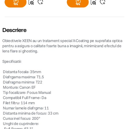
Descriere
Obiectivele XEEN au un tratament special X-Coating pe suprafata optica
pentru a asigura o calitate foarte buna a imaginii, minimizand efectul de
lens flare si ghosting.
Specificatii:
 Distanta focala: 35mm
 Diafrgama maxima: T1.5
 Diafragma minima: T22
 Montura: Canon EF
 Tip focalizare: Focus Manual
 Compatibil Full Frame: Da
 Filet filtru: 114 mm
 Numar lamele diafrgma: 11
 Distanta minima de focus: 33 cm
 Cursa inel focus: 200°
 Unghi de cuprindere:
- Full-Frame: 63.1°