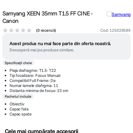
Samyang XEEN 35mm T1.5 FF CINE -
Canon
(
0 recenzii
)
Cod
:
125029589
Acest produs nu mai face parte din oferta noastră.
Descoperă mai jos produse similare.
Specificații cheie
Plaja diafragme: T1.5- T22
Tip focalizare: Focus Manual
Compatibil Full Frame: Da
Numar lamele diafrgma: 11
Distanta minima de focus: 33 cm
Pachetul include
Obiectiv
Capac fata
Capac spate
Cele mai cumpărate accesorii