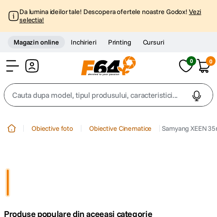
Da lumina ideilor tale! Descopera ofertele noastre Godox!
Vezi
selectia!
Magazin online
Inchirieri
Printing
Cursuri
0
0
Cont
Cauta dupa model, tipul produsului, caracteristici...
Top Cautari
Obiective foto
Obiective Cinematice
Samyang XEEN 35m
canon g7x
1
.
trepied
2
.
trepied telefon
3
.
Produse populare din aceeasi categorie
peak design
4
.