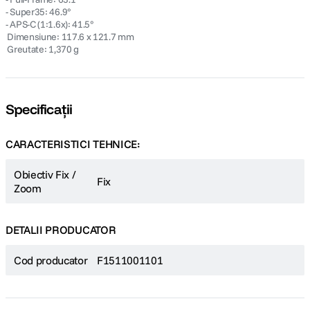
- Super35: 46.9°
- APS-C (1:1.6x): 41.5°
 Dimensiune: 117.6 x 121.7 mm
 Greutate: 1,370 g
Specificații
CARACTERISTICI TEHNICE:
Obiectiv Fix /
Fix
Zoom
DETALII PRODUCATOR
Cod producator
F1511001101