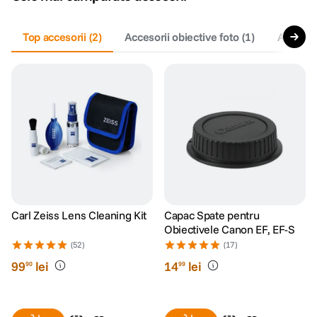
Top accesorii
(
2
)
Accesorii obiective foto
(
1
)
Accesori
Carl Zeiss Lens Cleaning Kit
Capac Spate pentru
Obiectivele Canon EF, EF-S
(52)
(17)
99
lei
14
lei
90
99