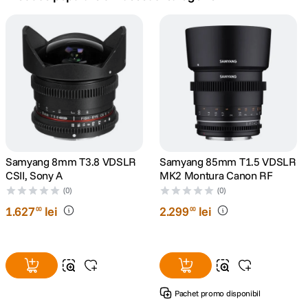
canon sx740 hs
5
.
lavaliera
6
.
card memorie
7
.
dji mic mini
8
.
dji osmo
Samyang 8mm T3.8 VDSLR
Samyang 85mm T1.5 VDSLR
9
.
CSII, Sony A
MK2 Montura Canon RF
(0)
(0)
insta 360
10
.
1
.
627
lei
2
.
299
lei
00
00
Pachet promo disponibil