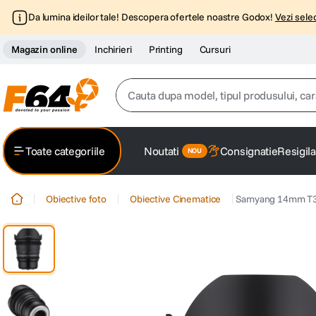
Da lumina ideilor tale! Descopera ofertele noastre Godox!
Vezi selec
Magazin online
Inchirieri
Printing
Cursuri
Cauta dupa model, tipul produsului, caracter
Top Cautari
Toate categoriile
Noutati
Consignatie
Resigila
canon g7x
1
.
Obiective foto
Obiective Cinematice
Samyang 14mm T3
trepied
2
.
trepied telefon
3
.
peak design
4
.
lavaliera
5
.