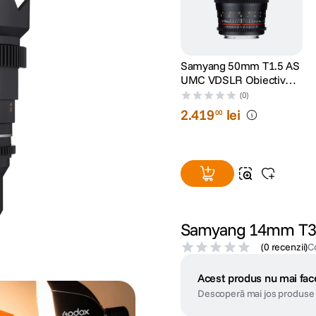
Samyang 50mm T1.5 AS
UMC VDSLR Obiectiv
Cinematic Sony A
(0)
2
.
419
lei
00
Samyang 14mm T3
(
0 recenzii
)
C
Acest produs nu mai face
Descoperă mai jos produse 