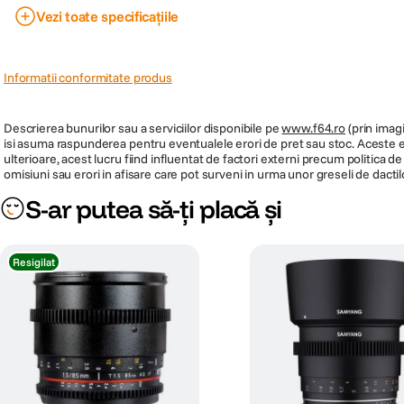
Vezi toate specificațiile
Filet filtru
Stabilizare de imagine
Informatii conformitate produs
Tip Obiectiv
Focala Fixa
Descrierea bunurilor sau a serviciilor disponibile pe
www.f64.ro
(prin imagi
isi asuma raspunderea pentru eventualele erori de pret sau stoc. Aceste ero
ulterioare, acest lucru fiind influentat de factori externi precum politica 
Unghi de cuprindere
omisiuni sau erori in afisare care pot surveni in urma unor greseli de dactil
S-ar putea să-ți placă și
Nr. lamele diafragma
Diafragma Maxima
Resigilat
Plaja diafragme
Parasolar inclus