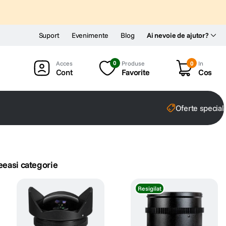
Suport
Evenimente
Blog
Ai nevoie de ajutor?
0
Produse
0
In
Cont
Favorite
Cos
Oferte special
eeasi categorie
Resigilat