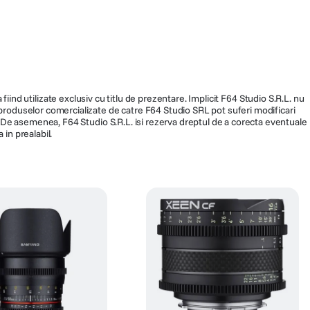
fiind utilizate exclusiv cu titlu de prezentare. Implicit F64 Studio S.R.L. nu
a produselor comercializate de catre F64 Studio SRL pot suferi modificari
ra. De asemenea, F64 Studio S.R.L. isi rezerva dreptul de a corecta eventuale
 in prealabil.