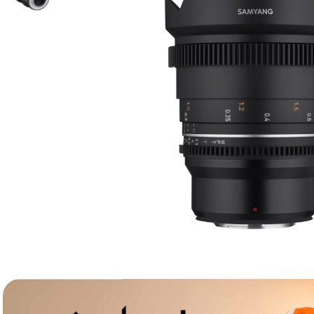
canon sx740 hs
6
.
card memorie
7
.
sony fx
8
.
dji mic mini
9
.
dji osmo pocket 4
10
.