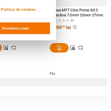
i
Politica de cookies.
8mm T3.8 VDSLR CSII,
Laowa MFT Cine Prime Kit 3
Obiective 7.5mm 10mm 17mm
(0)
(0)
lei
8
.
999
lei
00
Permitere toate
Fix