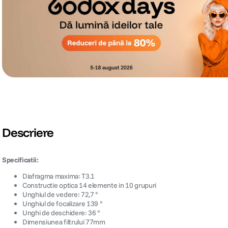
Descriere
Specificatii:
Diafragma maxima: T3.1
Constructie optica 14 elemente in 10 grupuri
Unghiul de vedere: 72,7 °
Unghiul de focalizare 139 °
Unghi de deschidere: 36 °
Dimensiunea filtrului 77mm