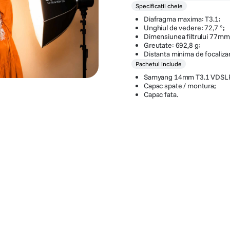
Specificații cheie
Diafragma maxima: T3.1;
Unghiul de vedere: 72,7 °;
Dimensiunea filtrului 77mm
Greutate: 692,8 g;
Distanta minima de focaliza
Pachetul include
Samyang 14mm T3.1 VDSL
Capac spate / montura;
Capac fata.