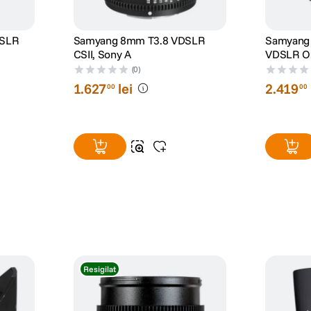
DSLR
Samyang 8mm T3.8 VDSLR
Samyang
CSII, Sony A
VDSLR Ob
A
(0)
1
.
627
lei
2
.
419
00
00
Resigilat