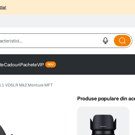
tia!
istici...
te
Cadouri
Pachete
VIP
.1 VDSLR Mk2 Montura MFT
Produse populare din ac