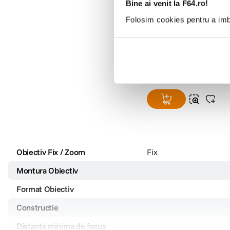
Bine ai venit la F64.ro!
Folosim cookies pentru a imbu
Samyang 14mm T3.1 
AS IF UMC II - Fujifilm X
(0)
2
.
083
lei
00
Obiectiv Fix / Zoom
Fix
Montura Obiectiv
Format Obiectiv
Constructie
Distanta minima de focus