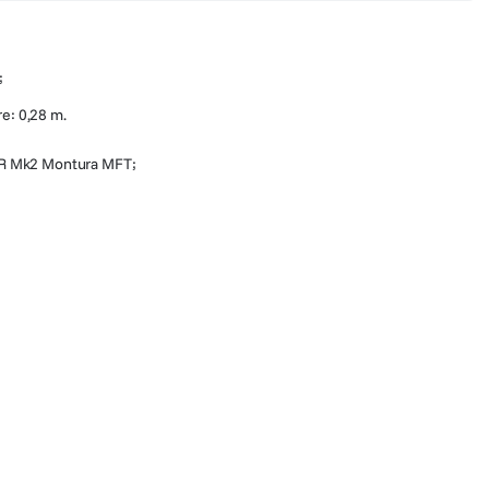
;
re: 0,28 m.
R Mk2 Montura MFT;