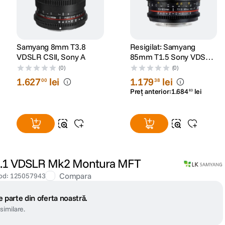
Samyang 8mm T3.8
Resigilat: Samyang
VDSLR CSII, Sony A
85mm T1.5 Sony VDSLR
- Cine Lens -
(0)
(0)
RS125005932-1
1
.
627
lei
1
.
179
lei
00
38
Preț anterior:
1
.
684
lei
83
.1 VDSLR Mk2 Montura MFT
Compara
od
:
125057943
 parte din oferta noastră.
similare.