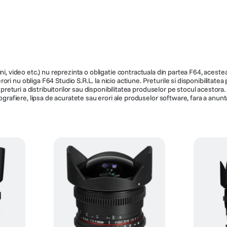
72mm
Nu
Standard
85mm
ni, video etc.) nu reprezinta o obligatie contractuala din partea F64, acestea 
ri nu obliga F64 Studio S.R.L. la nicio actiune. Preturile si disponibilitate
Full Frame: 28.4° / Super35: 20.6°
de preturi a distribuitorilor sau disponibilitatea produselor pe stocul acesto
/ APS-C (1.5x): 19.1° / APS-C
ografiere, lipsa de acuratete sau erori ale produselor software, fara a anunta
(1.6x): 17.9° / MFT: 14.4°
9
f/1.5
T1.5 - T22
Da