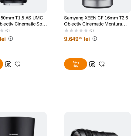
 50mm T1.5 AS UMC
Samyang XEEN CF 16mm T2.6
iectiv Cinematic Sony
Obiectiv Cinematic Montura
Canon EF
(0)
(0)
lei
9
.
649
lei
00