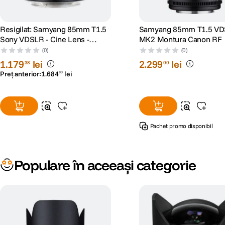
Resigilat: Samyang 85mm T1.5
Samyang 85mm T1.5 V
Sony VDSLR - Cine Lens -
MK2 Montura Canon RF
RS125005932-1
(0)
(0)
1
.
179
lei
2
.
299
lei
38
00
Preț anterior:
1
.
684
lei
83
Pachet promo disponibil
Populare în aceeași categorie