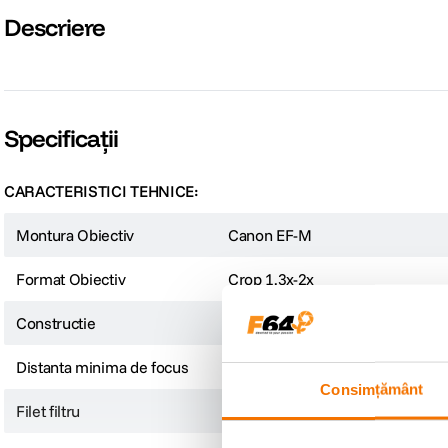
Descriere
Specificații
CARACTERISTICI TEHNICE:
Montura Obiectiv
Canon EF-M
Format Obiectiv
Crop 1,3x-2x
Constructie
14 elemente in 10 grupuri
Distanta minima de focus
28 cm
Consimțământ
Filet filtru
Fara filet filtru