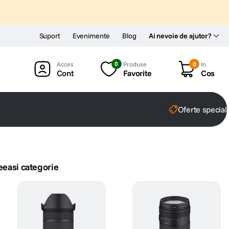
Suport
Evenimente
Blog
Ai nevoie de ajutor?
0
Produse
0
In
Cont
Favorite
Cos
Oferte special
eeasi categorie