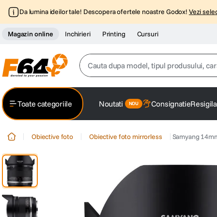
Da lumina ideilor tale! Descopera ofertele noastre Godox!
Vezi selec
Magazin online
Inchirieri
Printing
Cursuri
Cauta dupa model, tipul produsului, caracter
Top Cautari
Toate categoriile
Noutati
Consignatie
Resigila
canon g7x
1
.
Obiective foto
Obiective foto mirrorless
Samyang 14mm 
trepied
2
.
trepied telefon
3
.
peak design
4
.
canon sx740 hs
5
.