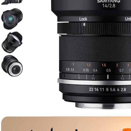
lavaliera
6
.
sony fx
7
.
card memorie
8
.
dji mic mini
9
.
dji osmo
10
.