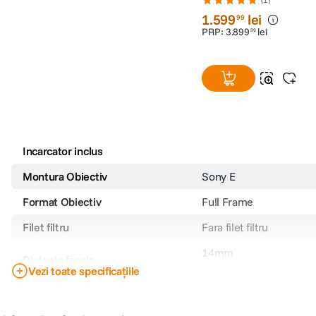
1
.
599
lei
99
PRP:
3
.
899
lei
99
Incarcator inclus
Montura Obiectiv
Sony E
Format Obiectiv
Full Frame
Filet filtru
Fara filet filtru
14mm
Distanta focala
Vezi toate specificațiile
Stabilizare de imagine
Nu