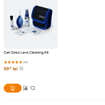
Carl Zeiss Lens Cleaning Kit
(52)
99
lei
90