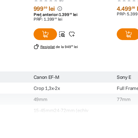
999
lei
4
.
499
99
99
PRP:
5
.
399
Preț anterior:
1
.
399
lei
99
PRP:
1
.
399
lei
99
Resigilat
de la
949
lei
99
Canon EF-M
Sony E
Crop 1,3x-2x
Full Fram
49mm
77mm
15-45mm24-72mm (echiv
35mm)
Da
Nu