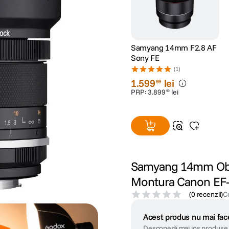
Samyang 14mm F2.8 AF
Sony FE
(1)
1
.
599
lei
99
PRP:
3
.
899
lei
99
Samyang 14mm Obie
Montura Canon EF
(
0 recenzii
)
C
Acest produs nu mai face
Descoperă mai jos produse 