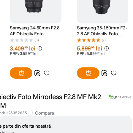
Samyang 24-60mm F2.8
Samyang 35-150mm F2-
AF Obiectiv Foto
2.8 AF Obiectiv Foto
Mirrorless Montura Sony
Mirrorless Montura Sony
(0)
(2)
E
FE
3
.
409
lei
5
.
899
lei
99
99
PRP:
3
.
599
lei
PRP:
5
.
999
lei
99
99
ctiv Foto Mirrorless F2.8 MF Mk2
-M
Compara
od
:
125052635
 parte din oferta noastră.
similare.