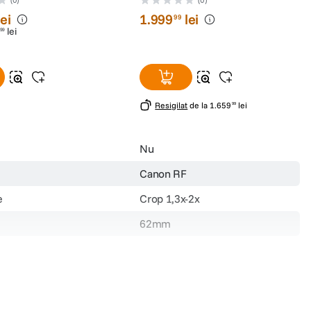
lei
1
.
999
lei
99
lei
99
Resigilat
de la
1
.
659
lei
99
Nu
Canon RF
e
Crop 1,3x-2x
62mm
Nu