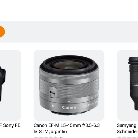
F Sony FE
Canon EF-M 15-45mm f/3.5-6.3
Samyang 
IS STM, argintiu
Schneider
Foto Mirr
(0)