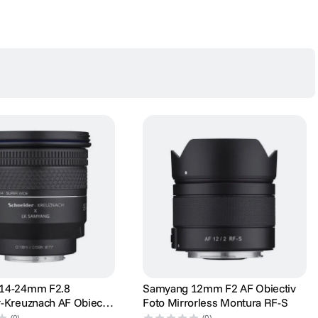
14-24mm F2.8
Samyang 12mm F2 AF Obiectiv
-Kreuznach AF Obiectiv
Foto Mirrorless Montura RF-S
orless Montura E
(0)
(0)