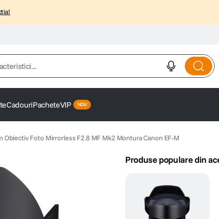
tia!
istici...
te
Cadouri
Pachete
VIP
Obiectiv Foto Mirrorless F2.8 MF Mk2 Montura Canon EF-M
Produse populare din ac