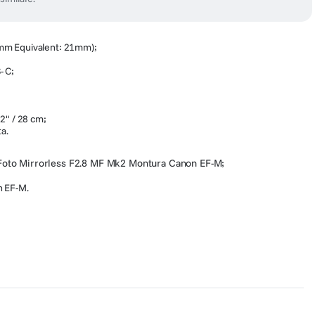
mm Equivalent: 21mm);
- C;
2" / 28 cm;
a.
oto Mirrorless F2.8 MF Mk2 Montura Canon EF-M;
n EF-M.