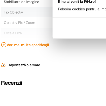
Stabilizare de imagine
Nu
Bine ai venit la F64.ro!
Folosim cookies pentru a imbu
Tip Obiectiv
Wide
Obiectiv Fix / Zoom
Fix
Focala Fixa
14mm
Nr. lamele diafragma
9
Vezi mai multe specificații
Diafragma Maxima
f/2.8
Plaja diafragme
Maxima F/2.8 Minima F/22
Raportează o eroare
DIMENSIUNE / GREUTATE:
Recenzii
Lungime
87 x 122 mm
Greutate
695 g