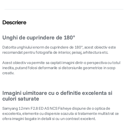
Descriere
Unghi de cuprindere de 180°
Datorita unghiului enorm de cuprindere de 180°, acest obiectiv este
recomandat pentru fotografia de interior, peisaj, arhitectura etc.
Acest obiectiv va permite sa captati imagini dintr-o perspectiva cu totul
inedita, putand folosi deformarile si distorsiunile geometrice in scop
creativ.
Imagini uimitoare cu o definitie excelenta si
culori saturate
Samyang 12mm F2.8 ED AS NCS Fisheye dispune de o optica de
exccelenta, elemente cu dispersie scazuta si tratamente multistrat ce
ofera imagini bogate in detalii si cu un contrast excelent.