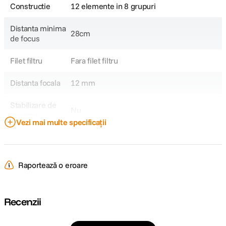
Constructie
12 elemente in 8 grupuri
Distanta minima
28cm
de focus
Filet filtru
Fara filet filtru
Distanta focala
12 mm
Stabilizare de
Nu
imagine
Vezi mai multe specificații
Tip Obiectiv
Fisheye
Obiectiv Fix /
Fix
Raportează o eroare
Zoom
Focala Fixa
12mm
Recenzii
Unghi de
Fullframe: 180°4/3: 97.3°
cuprindere