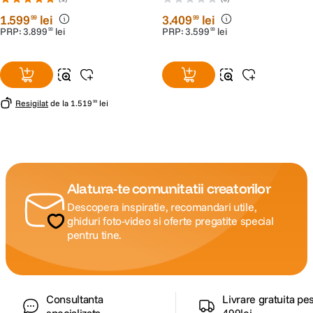
1
.
599
lei
3
.
409
lei
99
99
PRP:
3
.
899
lei
PRP:
3
.
599
lei
99
99
Resigilat
de la
1
.
519
lei
99
Alatura-te comunitatii creatorilor
Descopera inspiratie, recomandari utile,
ghiduri foto-video si oferte pregatite special
pentru tine.
Consultanta
Livrare gratuita pe