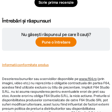
Scrie prima recenzie
Nr. lamele
7
diafragma
Întrebări și răspunsuri
Diafragma
f/2.8
Maxima
Nu găsești răspunsul pe care îl cauți?
Diafragma maxima: f/2.8Diafragma
Pune o întrebare
Plaja diafragme
minima: f/22
Tip Focalizare
Manual Focus
Informatii conformitate produs
Parasolar inclus
Da
Descrierea bunurilor sau a serviciilor disponibile pe
www.f64.ro
(prin
imagini, video etc.) nu reprezinta o obligatie contractuala din partea F64,
DIMENSIUNE / GREUTATE:
acestea fiind utilizate exclusiv cu titlu de prezentare. Implicit F64 Studio
S.R.L. nu isi asuma raspunderea pentru eventualele erori de pret sau
Diametru
stoc. Aceste erori nu obliga F64 Studio S.R.L. la nicio actiune. Preturile si
97.5mm
maxim
disponibilitatea produselor comercializate de catre F64 Studio SRL pot
suferi modificari ulterioare, acest lucru fiind influentat de factori externi
precum politica de preturi a distribuitorilor sau disponibilitatea
Greutate
520g