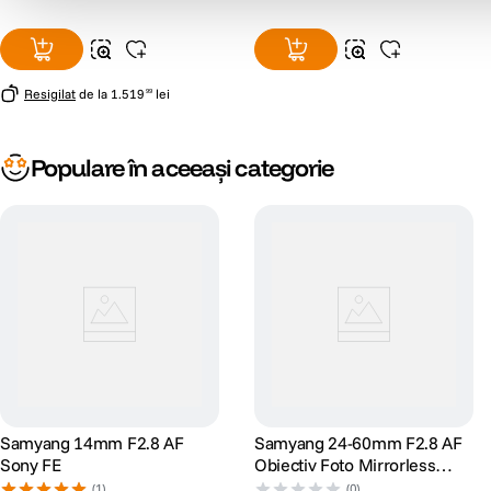
Resigilat
de la
1
.
519
lei
99
Populare în aceeași categorie
Samyang 14mm F2.8 AF
Samyang 24-60mm F2.8 AF
Sony FE
Obiectiv Foto Mirrorless
Montura Sony E
(1)
(0)