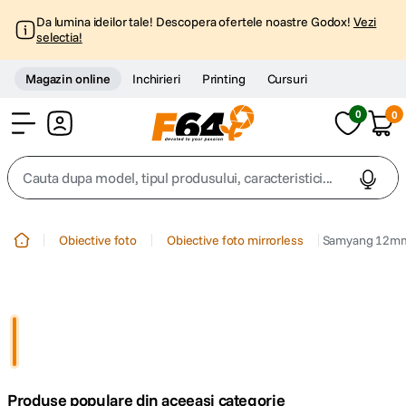
Da lumina ideilor tale! Descopera ofertele noastre Godox!
Vezi
selectia!
Magazin online
Inchirieri
Printing
Cursuri
0
0
Cont
Cauta dupa model, tipul produsului, caracteristici...
Top Cautari
Obiective foto
Obiective foto mirrorless
Samyang 12mm 
canon g7x
1
.
trepied
2
.
trepied telefon
3
.
Produse populare din aceeasi categorie
peak design
4
.