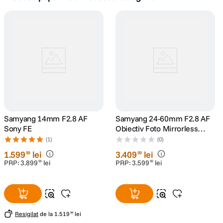
lavaliera
5
.
canon sx740 hs
6
.
card memorie
7
.
sony fx
8
.
dji mic mini
Samyang 14mm F2.8 AF
9
.
Samyang 24-60mm F2.8 AF
Sony FE
Obiectiv Foto Mirrorless
Montura Sony E
dji osmo pocket 4
(1)
(0)
10
.
1
.
599
lei
3
.
409
lei
99
99
PRP:
3
.
899
lei
PRP:
3
.
599
lei
99
99
Resigilat
de la
1
.
519
lei
99