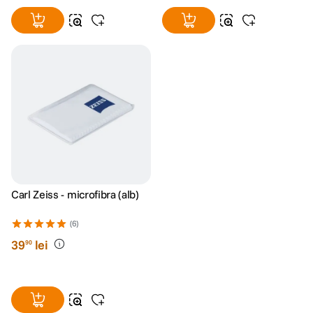
Carl Zeiss - microfibra (alb)
(6)
39
lei
90