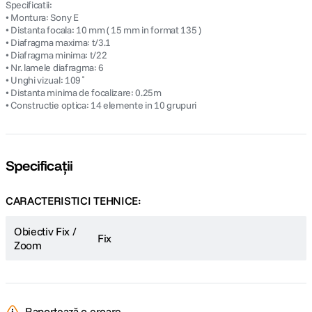
Specificatii:
• Montura: Sony E
• Distanta focala: 10 mm ( 15 mm in format 135 )
• Diafragma maxima: t/3.1
• Diafragma minima: t/22
• Nr. lamele diafragma: 6
• Unghi vizual: 109˚
• Distanta minima de focalizare: 0.25m
• Constructie optica: 14 elemente in 10 grupuri
Specificații
CARACTERISTICI TEHNICE:
Obiectiv Fix /
Fix
Zoom
Raportează o eroare