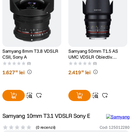
lavaliera
5
.
canon sx740 hs
6
.
card memorie
7
.
Samyang 8mm T3.8 VDSLR
Samyang 50mm T1.5 AS
sony fx
8
.
CSII, Sony A
UMC VDSLR Obiectiv
Cinematic Sony A
(0)
(0)
dji mic mini
9
.
1
.
627
lei
2
.
419
lei
00
00
dji osmo pocket 4
10
.
Samyang 10mm T3.1 VDSLR Sony E
(
0 recenzii
)
Cod
:
125012280