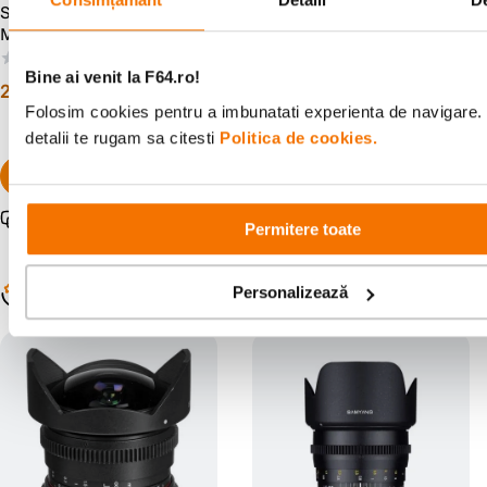
Samyang 85mm T1.5 VDSLR
Resigilat: Samyang 85mm
MK2 Montura Canon RF
T1.5 Sony VDSLR - Cine
Lens - RS125005932-1
(0)
(0)
Bine ai venit la F64.ro!
2
.
299
lei
1
.
179
lei
00
38
Preț anterior:
1
.
684
lei
Folosim cookies pentru a imbunatati experienta de navigare.
83
detalii te rugam sa citesti
Politica de cookies.
Pachet promo disponibil
Permitere toate
Populare în aceeași categorie
Personalizează