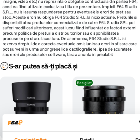
imagini, video etc.) nu reprezinta o obligatie contractuala din partea F64,
acestea fiind utilizate exclusiv cu titlu de prezentare. Implicit F64 Studio
S.R.L. nu isi asuma raspunderea pentru eventualele erori de pret sau
stoc. Aceste erori nu obliga F64 Studio S.R.L. la nicio actiune. Preturile si
disponibilitatea produselor comercializate de catre F64 Studio SRL pot
suferi modificari ulterioare, acest lucru fiind influentat de factori externi
precum politica de preturi a distribuitorilor sau disponibilitatea
produselor pe stocul acestora. De asemenea, F64 Studio S.R.L. isi
rezerva dreptul de a corecta eventuale omisiuni sau erori in afisare care
pot surveni in urma unor greseli de dactilografiere, lipsa de acuratete
sau erori ale produselor software, fara a anunta in prealabil.
S-ar putea să-ți placă și
Resigilat
Consimțământ
Detalii
D