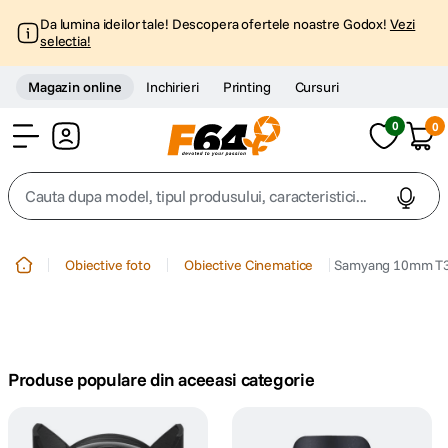
Da lumina ideilor tale! Descopera ofertele noastre Godox!
Vezi
selectia!
Magazin online
Inchirieri
Printing
Cursuri
0
0
Cont
Cauta dupa model, tipul produsului, caracteristici...
Top Cautari
Obiective foto
Obiective Cinematice
Samyang 10mm T3
canon g7x
1
.
trepied
2
.
Produse populare din aceeasi categorie
trepied telefon
3
.
peak design
4
.