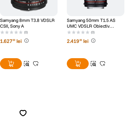
Samyang 8mm T3.8 VDSLR
Samyang 50mm T1.5 AS
CSII, Sony A
UMC VDSLR Obiectiv
Cinematic Sony A
(0)
(0)
1
.
627
lei
2
.
419
lei
00
00
Alatura-te comunitatii creatorilor
Descopera inspiratie, recomandari utile,
ghiduri foto-video si oferte pregatite special
pentru tine.