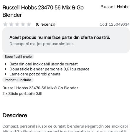
Russell Hobbs 23470-56 Mix & Go
Russell Hobbs
Blender
(
0 recenzii
)
Cod
:
125049634
Acest produs nu mai face parte din oferta noastră.
Descoperă mai jos produse similare.
Specificații cheie
Baza din otel inoxidabil usor de curatat
Doua sticle blender personale 0,6 l cu capace
Lame care pot zdrobi gheata
Pachetul include
Russell Hobbs 23470-56 Mix & Go Blender
2 x Sticle portabile 0.6l
Descriere
Compact, personal si usor de curatat, blenderul elegant din otel inoxidabil
Mix and Go Steel va arata perfect in orice bucatarie. In plus, sticlele pot fi