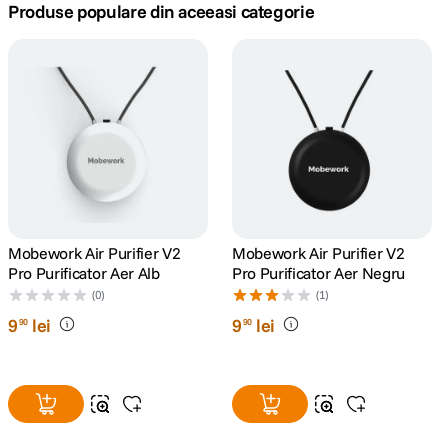
Produse populare din aceeasi categorie
canon sx740 hs
5
.
lavaliera
6
.
card memorie
7
.
dji mic mini
8
.
dji osmo
9
.
Mobework Air Purifier V2
Mobework Air Purifier V2
Pro Purificator Aer Alb
Pro Purificator Aer Negru
insta 360
10
.
(0)
(1)
9
lei
9
lei
90
90