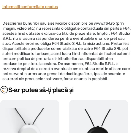
Informatii conformitate produs
Descrierea bunurilor sau a serviciilor disponibile pe
www.f64.ro
(prin
imagini, video etc.) nu reprezinta o obligatie contractuala din partea F64,
acestea fiind utilizate exclusiv cu titlu de prezentare. Implicit F64 Studio
S.R.L. nu isi asuma raspunderea pentru eventualele erori de pret sau
stoc. Aceste erori nu obliga F64 Studio S.R.L. la nicio actiune. Preturile si
disponibilitatea produselor comercializate de catre F64 Studio SRL pot
suferi modificari ulterioare, acest lucru fiind influentat de factori externi
precum politica de preturi a distribuitorilor sau disponibilitatea
produselor pe stocul acestora. De asemenea, F64 Studio S.R.L. isi
rezerva dreptul de a corecta eventuale omisiuni sau erori in afisare care
pot surveni in urma unor greseli de dactilografiere, lipsa de acuratete
sau erori ale produselor software, fara a anunta in prealabil.
S-ar putea să-ți placă și