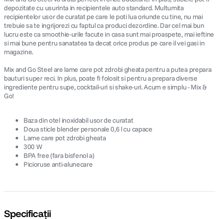
depozitate cu usurinta in recipientele auto standard. Multumita
recipientelor usor de curatat pe care le poti lua oriunde cu tine, nu mai
trebuie sa te ingrijorezi cu faptul ca produci dezordine. Dar cel mai bun
lucru este ca smoothie-urile facute in casa sunt mai proaspete, mai ieftine
si mai bune pentru sanatatea ta decat orice produs pe care il vei gasi in
magazine.
Mix and Go Steel are lame care pot zdrobi gheata pentru a putea prepara
bauturi super reci. In plus, poate fi folosit si pentru a prepara diverse
ingrediente pentru supe, cocktail-uri si shake-uri. Acum e simplu - Mix &
Go!
Baza din otel inoxidabil usor de curatat
Doua sticle blender personale 0,6 l cu capace
Lame care pot zdrobi gheata
300 W
BPA free (fara bisfenol a)
Picioruse anti-alunecare
Specificații