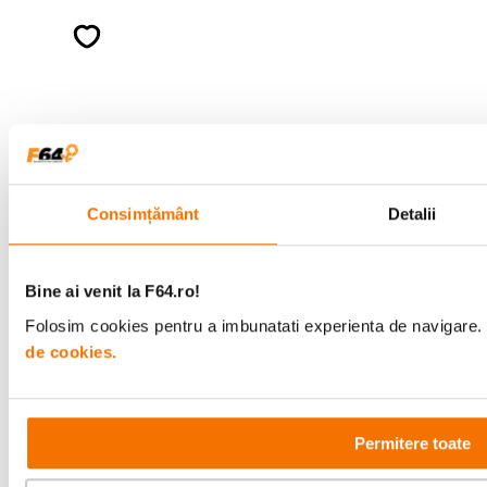
Descopera inspiratie, recomandari utile,
ghiduri foto-video si oferte pregatite special
pentru tine.
Consultanta
Livrare gratuita pe
specializata
499lei
Consimțământ
Detalii
Comenzi si livrare
Bine ai venit la F64.ro!
Folosim cookies pentru a imbunatati experienta de navigare. P
Suport
de cookies.
Service si garantii
Permitere toate
F64 Studio