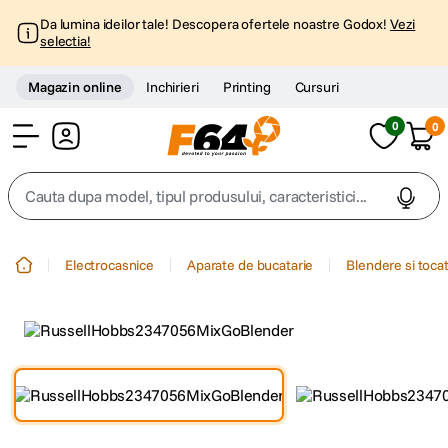
Da lumina ideilor tale! Descopera ofertele noastre Godox!
Vezi
selectia!
Magazin online
Inchirieri
Printing
Cursuri
0
0
Cont
Cauta dupa model, tipul produsului, caracteristici...
Top Cautari
Electrocasnice
Aparate de bucatarie
Blendere si toca
canon g7x
1
.
trepied
2
.
trepied telefon
3
.
peak design
4
.