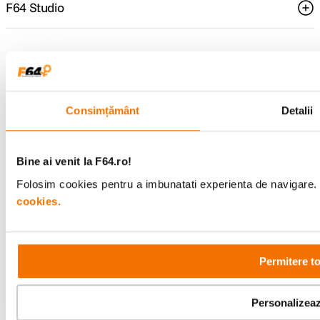
F64 Studio
Urmareste-ne
Consimțământ
Detalii
Metode de plata
Bine ai venit la F64.ro!
Folosim cookies pentru a imbunatati experienta de navigare. P
Comenzi si suport
cookies.
+40 21 270 0050
Program de lucru
09:00 - 21:00
Showroom
Bd-ul Unirii 64, Bucuresti
Permitere t
Personalizea