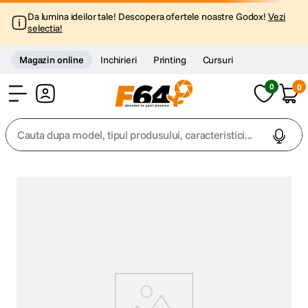
Da lumina ideilor tale! Descopera ofertele noastre Godox!
Vezi
selectia!
Magazin online
Inchirieri
Printing
Cursuri
0
0
Cont
Cauta dupa model, tipul produsului, caracteristici...
Top Cautari
canon g7x
1
.
trepied
2
.
trepied telefon
3
.
peak design
4
.