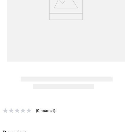
canon sx740 hs
5
.
lavaliera
6
.
card memorie
7
.
ulanzi
8
.
insta 360
9
.
godox
10
.
(
0 recenzii
)