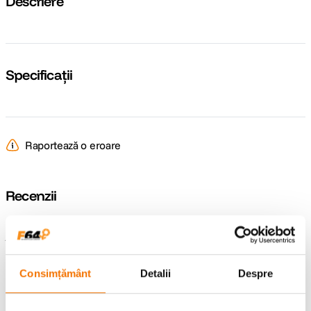
Descriere
Specificații
Raportează o eroare
Recenzii
Întrebări și răspunsuri
Consimțământ
Detalii
Despre
Nu găsești răspunsul pe care îl cauți?
Pune o întrebare