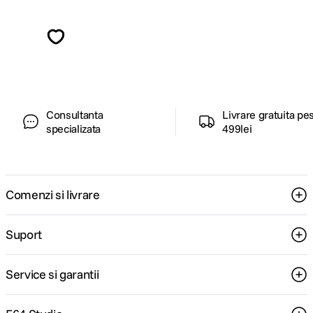
Alatura-te comunitatii creatorilor
Descopera inspiratie, recomandari utile,
ghiduri foto-video si oferte pregatite special
pentru tine.
Consultanta
Livrare gratuita pe
specializata
499lei
Comenzi si livrare
Suport
Service si garantii