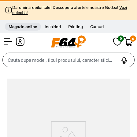
Da lumina ideilor tale! Descopera ofertele noastre Godox!
Vezi
selectia!
Magazin online
Inchirieri
Printing
Cursuri
0
0
Cont
Cauta dupa model, tipul produsului, caracteristici...
Top Cautari
canon g7x
1
.
trepied
2
.
trepied telefon
3
.
peak design
4
.