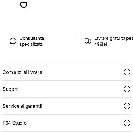
ghiduri foto-video si oferte pregatite special
pentru tine.
Consultanta
Livrare gratuita pe
specializata
499lei
Comenzi si livrare
Suport
Service si garantii
F64 Studio