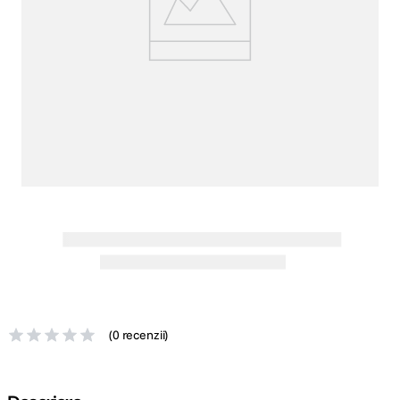
canon sx740 hs
5
.
lavaliera
6
.
card memorie
7
.
dji mic mini
8
.
dji osmo
9
.
insta 360
10
.
(
0 recenzii
)