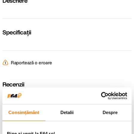
Descriere
Specificații
Raportează o eroare
Recenzii
Întrebări și răspunsuri
Consimțământ
Detalii
Despre
Nu găsești răspunsul pe care îl cauți?
Pune o întrebare
Bine ai venit la F64.ro!