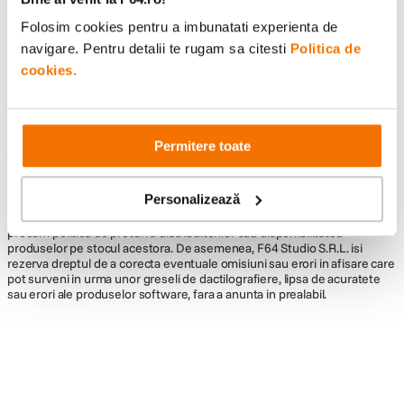
Folosim cookies pentru a imbunatati experienta de
navigare. Pentru detalii te rugam sa citesti
Politica de
cookies.
Informatii conformitate produs
Descrierea bunurilor sau a serviciilor disponibile pe
www.f64.ro
(prin
imagini, video etc.) nu reprezinta o obligatie contractuala din partea F64,
Permitere toate
acestea fiind utilizate exclusiv cu titlu de prezentare. Implicit F64 Studio
S.R.L. nu isi asuma raspunderea pentru eventualele erori de pret sau
stoc. Aceste erori nu obliga F64 Studio S.R.L. la nicio actiune. Preturile si
Personalizează
disponibilitatea produselor comercializate de catre F64 Studio SRL pot
suferi modificari ulterioare, acest lucru fiind influentat de factori externi
precum politica de preturi a distribuitorilor sau disponibilitatea
produselor pe stocul acestora. De asemenea, F64 Studio S.R.L. isi
rezerva dreptul de a corecta eventuale omisiuni sau erori in afisare care
pot surveni in urma unor greseli de dactilografiere, lipsa de acuratete
sau erori ale produselor software, fara a anunta in prealabil.
Alatura-te comunitatii creatorilor
Descopera inspiratie, recomandari utile,