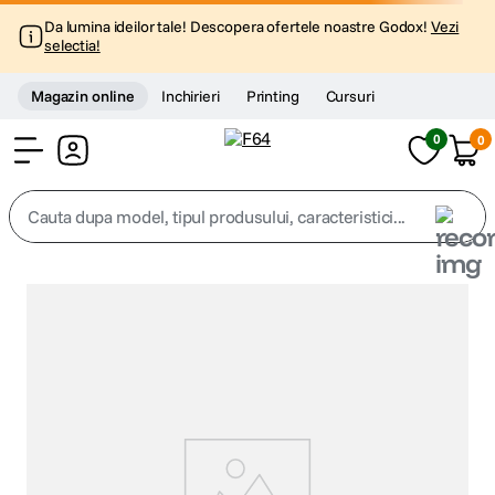
Da lumina ideilor tale! Descopera ofertele noastre Godox!
Vezi
selectia!
Magazin online
Inchirieri
Printing
Cursuri
0
0
Cont
Cauta dupa model, tipul produsului, caracteristici...
Top Cautari
canon g7x
1
.
trepied
2
.
trepied telefon
3
.
peak design
4
.