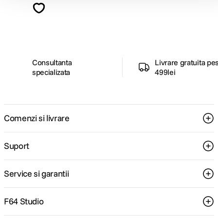
ghiduri foto-video si oferte pregatite special
pentru tine.
Consultanta
Livrare gratuita pe
specializata
499lei
Comenzi si livrare
Suport
Service si garantii
F64 Studio