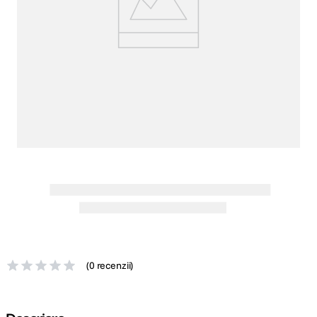
canon sx740 hs
5
.
lavaliera
6
.
sony fx
7
.
card memorie
8
.
dji mic mini
9
.
dji osmo
10
.
(
0 recenzii
)