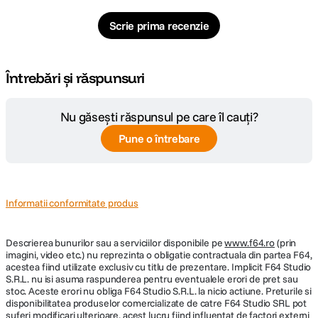
Scrie prima recenzie
Întrebări și răspunsuri
Nu găsești răspunsul pe care îl cauți?
Pune o întrebare
Informatii conformitate produs
Descrierea bunurilor sau a serviciilor disponibile pe
www.f64.ro
(prin
imagini, video etc.) nu reprezinta o obligatie contractuala din partea F64,
acestea fiind utilizate exclusiv cu titlu de prezentare. Implicit F64 Studio
S.R.L. nu isi asuma raspunderea pentru eventualele erori de pret sau
stoc. Aceste erori nu obliga F64 Studio S.R.L. la nicio actiune. Preturile si
disponibilitatea produselor comercializate de catre F64 Studio SRL pot
suferi modificari ulterioare, acest lucru fiind influentat de factori externi