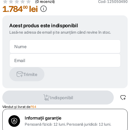
(
0 recenzii
)
Cod
:
125050490
1
.
784
lei
00
Acest produs este indisponibil
Lasă-ne adresa de email și te anunțăm când revine în stoc.
Trimite
Indisponibil
Vândut și livrat de
F64
Informații garanție
Persoană fizică: 12 luni.
Persoană juridică: 12 luni.