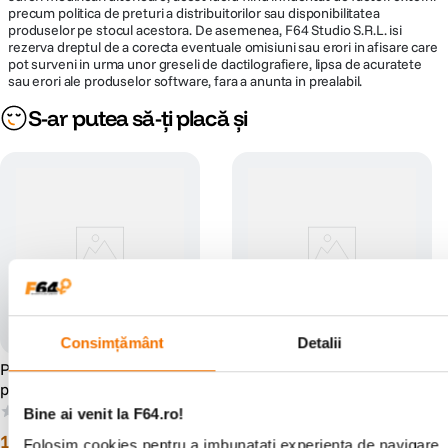
precum politica de preturi a distribuitorilor sau disponibilitatea
produselor pe stocul acestora. De asemenea, F64 Studio S.R.L. isi
rezerva dreptul de a corecta eventuale omisiuni sau erori in afisare care
pot surveni in urma unor greseli de dactilografiere, lipsa de acuratete
sau erori ale produselor software, fara a anunta in prealabil.
S-ar putea să-ți placă și
Consimțământ
Detalii
Profoto Clic Softbox Octa
Profoto Speed Ring pentru
pentru Blituri Seria A
Capuri de Blit OCF
(0)
(1)
Bine ai venit la F64.ro!
1
.
739
lei
419
lei
00
00
Folosim cookies pentru a imbunatati experienta de navigare. 