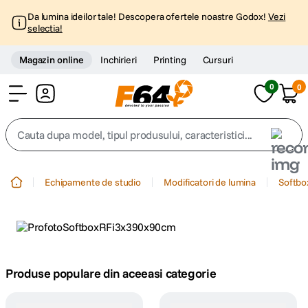
Da lumina ideilor tale! Descopera ofertele noastre Godox!
Vezi
selectia!
Magazin online
Inchirieri
Printing
Cursuri
0
0
Cont
Cauta dupa model, tipul produsului, caracteristici...
Top Cautari
Echipamente de studio
Modificatori de lumina
Softbo
canon g7x
1
.
trepied
2
.
trepied telefon
Produse populare din aceeasi categorie
3
.
peak design
4
.