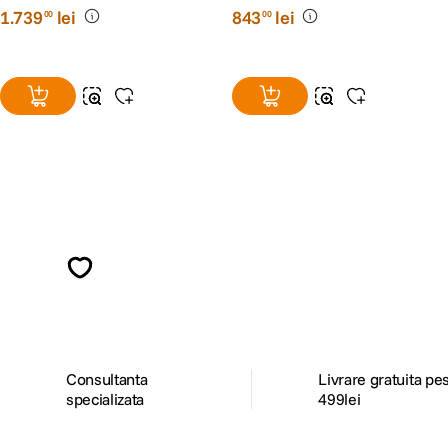
1
.
739
lei
843
lei
00
00
Alatura-te comunitatii creatorilor
Descopera inspiratie, recomandari utile,
ghiduri foto-video si oferte pregatite special
pentru tine.
Consultanta
Livrare gratuita pe
specializata
499lei