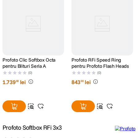
canon sx740 hs
5
.
lavaliera
6
.
sony fx
7
.
card memorie
8
.
Profoto Clic Softbox Octa
Profoto RFi Speed Ring
pentru Blituri Seria A
pentru Profoto Flash Heads
dji mic mini
9
.
(0)
(0)
1
.
739
lei
843
lei
00
00
dji osmo
10
.
Profoto Softbox RFi 3x3