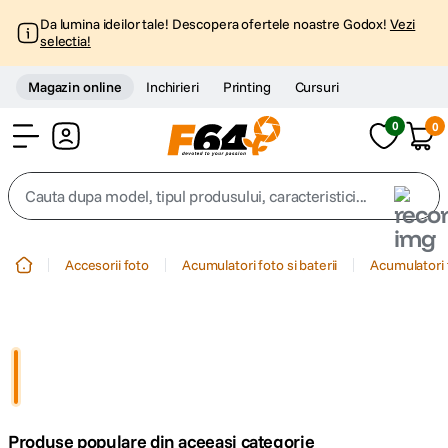
Da lumina ideilor tale! Descopera ofertele noastre Godox!
Vezi
selectia!
Magazin online
Inchirieri
Printing
Cursuri
0
0
Cont
Cauta dupa model, tipul produsului, caracteristici...
Top Cautari
Accesorii foto
Acumulatori foto si baterii
Acumulatori 
canon g7x
1
.
trepied
2
.
trepied telefon
3
.
Produse populare din aceeasi categorie
peak design
4
.