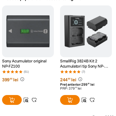
canon sx740 hs
5
.
lavaliera
6
.
card memorie
7
.
ulanzi
8
.
insta 360
Sony Acumulator original
SmallRig 3824B Kit 2
9
.
NP-FZ100
Acumulatori tip Sony NP-
FZ100 si Incarcator
(51)
(7)
godox
10
.
399
lei
244
lei
90
90
Preț anterior:
299
lei
90
PRP:
379
lei
90