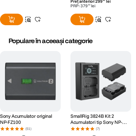
Preț anterior:
299
lei
90
PRP:
379
lei
90
Populare în aceeași categorie
Sony Acumulator original
SmallRig 3824B Kit 2
NP-FZ100
Acumulatori tip Sony NP-
FZ100 si Incarcator
(51)
(7)