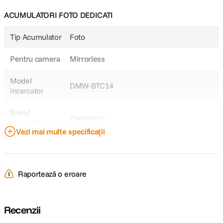
ACUMULATORI FOTO DEDICATI
Tip Acumulator
Foto
Pentru camera
Mirrorless
Model
DMW-BTC14
incarcator
Brand
Panasonic
compatibil
Vezi mai multe specificații
Model
DMW-BLJ31
Acumulator
Raportează o eroare
Model
Lumix DC-S1/S1R
Compatibil
Recenzii
DETALII PRODUCATOR