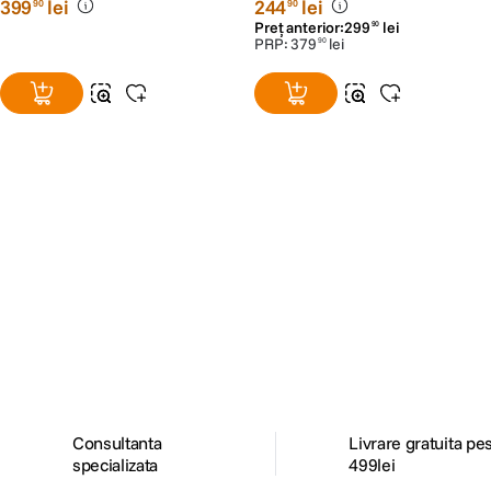
399
lei
244
lei
90
90
Preț anterior:
299
lei
90
PRP:
379
lei
90
Alatura-te comunitatii creatorilor
Descopera inspiratie, recomandari utile,
ghiduri foto-video si oferte pregatite special
pentru tine.
Consultanta
Livrare gratuita pe
specializata
499lei