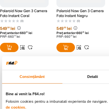
Baterie
Baterie litiu-ion de inalta performanta
reincarcabila prin USB-C
Polaroid Now Gen 3 Camera
Polaroid Now Gen 3 Camera
Foto Instant Coral
Foto Instant Negru
Conectivitate
(0)
(0)
Conexiune Bluetooth
Functii extinse cu aplicatia Polaroid
549
lei
549
lei
00
00
Preț anterior:
660
lei
Preț anterior:
660
lei
00
00
Invelis exterior
PRP:
660
lei
PRP:
660
lei
00
00
ABS
PC (40% plastic reciclat)
Sistem obturator
1/200 - 1 sec. (presetat)
1/200 - 30 sec. si modul Bulb (Mod App)
Lungime focala
Obiectiv standard: 102,35 mm (echivalent 40 mm/35)
Consimțământ
Detalii
Alatura-te comunitatii creatorilor
Obiectiv de prim-plan: 94,96 mm (echivalent 35mm/35)
Descopera inspiratie, recomandari utile,
Campul de vizualizare
ghiduri foto-video si oferte pregatite special
Orizontal 40°.
pentru tine.
Bine ai venit la F64.ro!
Verticala 41
Folosim cookies pentru a imbunatati experienta de navigare. P
de cookies.