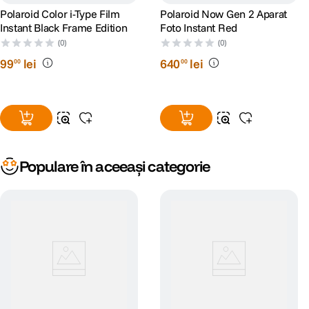
realitate.
Polaroid Color i-Type Film
Polaroid Now Gen 2 Aparat
Instant Black Frame Edition
Foto Instant Red
(0)
(0)
99
lei
640
lei
00
00
Expunere dubla
Visatoare. Artistica. Suprapuneti doua fotografii intr-o singura
fotografie Polaroid.
Populare în aceeași categorie
Specificatii:
Dimensiunile camerei
Lungime: 150,2 mm (5,9 in)
Latime: 112,2 mm (4,4 in)
Inaltime: 95,5 mm (3,8 in)
Greutate (fara pachetul de film): 451,5 grame (0,994 lbs)