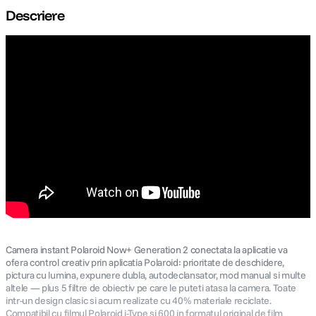
Descriere
canon sx740 hs
5
.
lavaliera
6
.
card memorie
7
.
ulanzi
8
.
insta 360
9
.
godox
10
.
Camera instant Polaroid Now+ Generation 2 conectata la aplicatie va
ofera control creativ prin aplicatia Polaroid: prioritate de deschidere,
pictura cu lumina, expunere dubla, autodeclansator, mod manual si multe
altele — plus 5 filtre de obiectiv pe care le puteti atasa la camera. Toate
intr-un design clasic si acum realizate cu 40% materiale reciclate.
Compatibil cu filmul Polaroid i-Type si 600 in formatul original de film