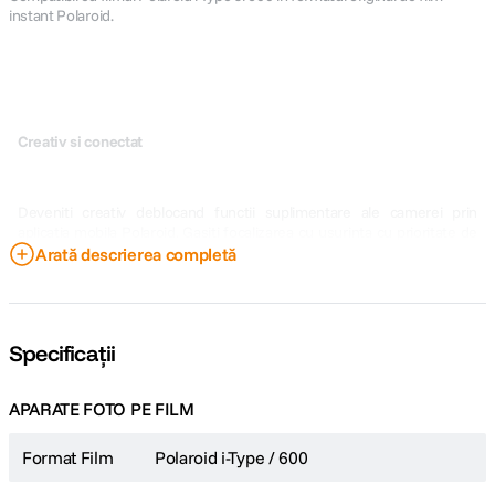
instant Polaroid.
Creativ si conectat
Deveniti creativ deblocand functii suplimentare ale camerei prin
aplicatia mobila Polaroid. Gasiti focalizarea cu usurinta cu prioritate de
diafragma, creati fotografii cinematografice cu modul trepied,
Arată descrierea completă
experimentati cu pictura in lumina si expunere dubla, puneti in valoare
abilitatile dvs. cu modul manual si multe altele.
Specificații
APARATE FOTO PE FILM
Filtre incluse
Format Film
Polaroid i-Type / 600