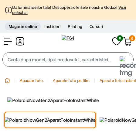
Da lumina ideilor tale! Descopera ofertele noastre Godox!
Vezi
selectia!
Magazin online
Inchirieri
Printing
Cursuri
0
0
Cont
Cauta dupa model, tipul produsului, caracteristici...
Top Cautari
Aparate foto
Aparate foto pe film
Aparate foto instan
canon g7x
1
.
trepied
2
.
trepied telefon
3
.
peak design
4
.