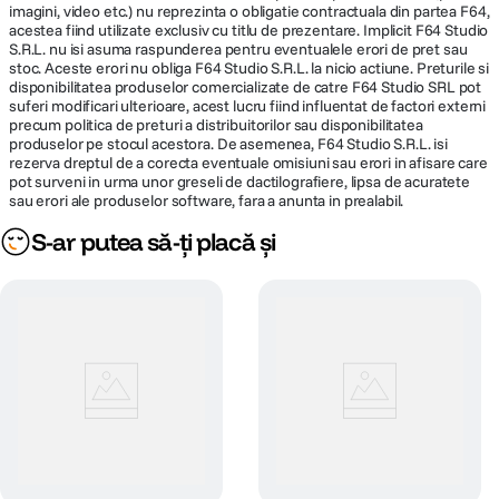
imagini, video etc.) nu reprezinta o obligatie contractuala din partea F64,
acestea fiind utilizate exclusiv cu titlu de prezentare. Implicit F64 Studio
S.R.L. nu isi asuma raspunderea pentru eventualele erori de pret sau
ALTE CARACTERISTICI:
stoc. Aceste erori nu obliga F64 Studio S.R.L. la nicio actiune. Preturile si
disponibilitatea produselor comercializate de catre F64 Studio SRL pot
Model
Suport pentru trepied
suferi modificari ulterioare, acest lucru fiind influentat de factori externi
precum politica de preturi a distribuitorilor sau disponibilitatea
acumulator
Acumulator incorporat
produselor pe stocul acestora. De asemenea, F64 Studio S.R.L. isi
compatibil
rezerva dreptul de a corecta eventuale omisiuni sau erori in afisare care
Configurati fotografia perfecta si creati fotografii cinematografice cu
pot surveni in urma unor greseli de dactilografiere, lipsa de acuratete
ajutorul unui suport pentru trepied si al unui mod (selectat prin aplicatia
Culoare Camera
Alb
sau erori ale produselor software, fara a anunta in prealabil.
Polaroid).
S-ar putea să-ți placă și
Sistem de blit precis si usor de utilizat
Un sistem de blit conceput pentru ca fiecare sa arate asa cum arata in