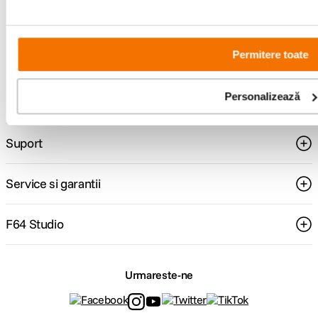
Consultanta
Livrare gratuita pe
specializata
499lei
Permitere toate
Personalizează
Comenzi si livrare
Suport
Service si garantii
F64 Studio
Urmareste-ne