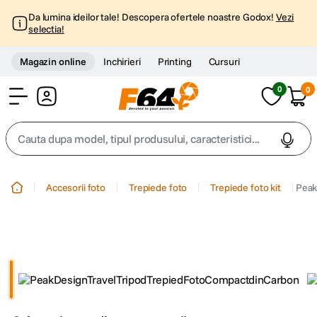
Da lumina ideilor tale! Descopera ofertele noastre Godox!
Vezi
selectia!
Magazin online
Inchirieri
Printing
Cursuri
0
0
Cont
Cauta dupa model, tipul produsului, caracteristici...
Top Cautari
Accesorii foto
Trepiede foto
Trepiede foto kit
Peak
canon g7x
1
.
trepied
2
.
trepied telefon
3
.
peak design
4
.