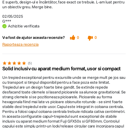
E superb, design-ul e încântător, face exact ce trebuie. L-am luat pentru
un obiectiv greu. Merge bine.
02/05/2025
G***
Achizitie verificata
V-a fost de ajutor aceasta recenzie?
0
0
Raporteaza recenzia
5
Solid inclusiv cu aparat medium format, usor si compact
Un trepied exceptional pentru excursiile unde se merge mult pe jos sau
cu transport si timpul disponibil pentru a face poza este limitat.
Trepiedul are un design foarte bine gandit. Se extinde repede
desfacand toate clemele si lasand picioarele sa alunece gravitational. Se
strang clemele si se pozitioneaza picioarele. Picioarele au forma
hexagonala fiind mai late vs picioare obisnuite rotunde - se simt foarte
stabile desi trepiedul este usor. Capul este integrat in coloana centrala.
Pentru a folosi capul coloana centrala trebuie ridicata cativa centrimetri.
In aceasta configuratie capul+trepiedul sunt exceptional de stabile
inclusiv cu aparat medium format Fuji GFX50s si GF80mm. Controlul
capului este simplu printr-un lock/release circular care inconjoara capul