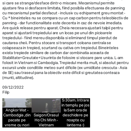
si care se strange/desface dintr-o miscare. Mecanismul permite
ajustare fina si desfacere limitata, fiind posibila efectuarea de panning
cu mecanismul partial desfacut - inclusiv cu echipament greu montat -
Cu * bineinteles nu se compara cu un cap carbon pentru teleobiectiv de
panning - dar functionalitate este decenta in caz de nevoie imediata.
Are quick release pentru aparat. Cheia necesara ajustarii talpii pentru
aparat si ajustarii trepiedului are un locas pe unul din picioarele
trepiedului - fiind mereu disponibila si eliminand timpul pierdut de
cautarea cheii. Pentru stocare si transport coloana centrala se
colapseaza in trepied, scurtand cu cativa cm trepiedul. Bineinteles
exista trepiede similare de carbon dar combinatia aceasta de
Stabilitate+Greutate+Usurinta de folosire si stocare pare unica. L-am
folosit in Vietnam si Cambodgia. Trepiedul merita mult, si absolut pentru
excursii unde conditiile meteo sunt dificile (ex umiditate crescuta - Asia
de SE) sau traseul pana la obiectiv este dificil si greutatea conteaza
(munti, altitudine).
Angkor Wat -
Cambodgia
09/12/2022
inainte de
Filip
rasarit -
5:30am. Intrare
in templu pe jos
Angkor Wat -
la 5am ora de
Cambodgia ,din
Saigon/Orasul
deschidere pe
pacate pe
Ho Chi Minh -
noapte cu
vreme cu nori
Vietnam
lanterna :)