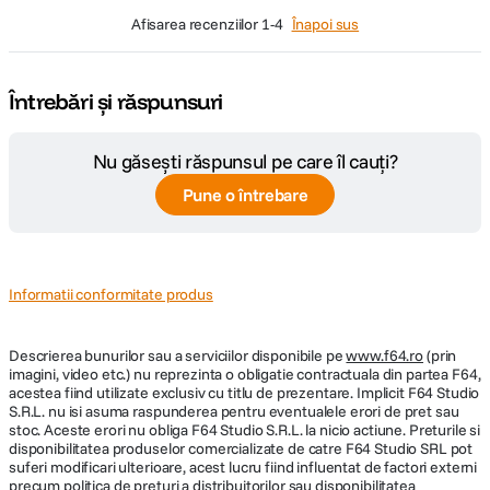
afisarea recenziilor
1-4
Înapoi sus
Întrebări și răspunsuri
Nu găsești răspunsul pe care îl cauți?
Pune o întrebare
Informatii conformitate produs
Descrierea bunurilor sau a serviciilor disponibile pe
www.f64.ro
(prin
imagini, video etc.) nu reprezinta o obligatie contractuala din partea F64,
acestea fiind utilizate exclusiv cu titlu de prezentare. Implicit F64 Studio
S.R.L. nu isi asuma raspunderea pentru eventualele erori de pret sau
stoc. Aceste erori nu obliga F64 Studio S.R.L. la nicio actiune. Preturile si
disponibilitatea produselor comercializate de catre F64 Studio SRL pot
suferi modificari ulterioare, acest lucru fiind influentat de factori externi
precum politica de preturi a distribuitorilor sau disponibilitatea