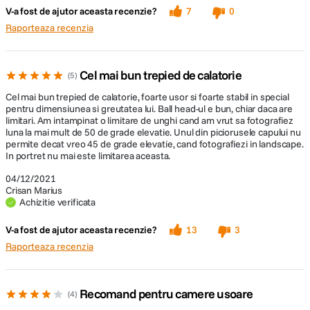
V-a fost de ajutor aceasta recenzie?
7
0
Raporteaza recenzia
Cel mai bun trepied de calatorie
5
Cel mai bun trepied de calatorie, foarte usor si foarte stabil in special
pentru dimensiunea si greutatea lui. Ball head-ul e bun, chiar daca are
limitari. Am intampinat o limitare de unghi cand am vrut sa fotografiez
luna la mai mult de 50 de grade elevatie. Unul din piciorusele capului nu
permite decat vreo 45 de grade elevatie, cand fotografiezi in landscape.
In portret nu mai este limitarea aceasta.
04/12/2021
Crisan Marius
Achizitie verificata
V-a fost de ajutor aceasta recenzie?
13
3
Raporteaza recenzia
Recomand pentru camere usoare
4