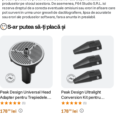
produselor pe stocul acestora. De asemenea, F64 Studio S.R.L. isi
rezerva dreptul de a corecta eventuale omisiuni sau erori in afisare care
pot surveni in urma unor greseli de dactilografiere, lipsa de acuratete
sau erori ale produselor software, fara a anunta in prealabil.
S-ar putea să-ți placă și
Peak Design Universal Head
Peak Design Ultralight
Adapter pentru Trepiedele
Conversion Kit pentru
Travel
Trepiedele Travel
(1)
(1)
178
lei
178
lei
00
00