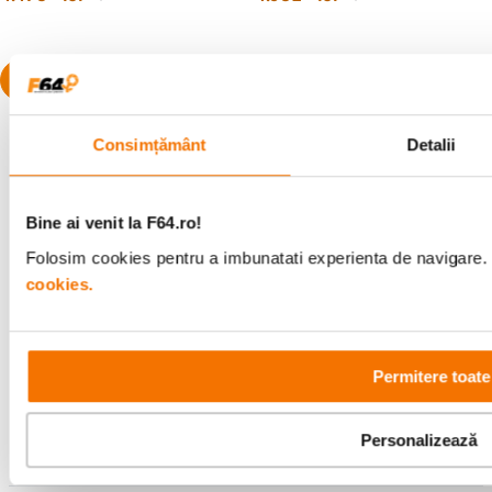
Consimțământ
Detalii
Alatura-te comunitatii creatorilor
Bine ai venit la F64.ro!
Descopera inspiratie, recomandari utile,
Folosim cookies pentru a imbunatati experienta de navigare. P
ghiduri foto-video si oferte pregatite special
cookies.
pentru tine.
Permitere toate
Consultanta
Livrare gratuita pe
specializata
499lei
Personalizează