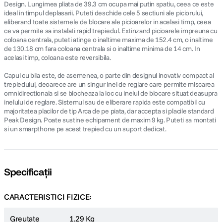
Design. Lungimea pliata de 39.3 cm ocupa mai putin spatiu, ceea ce este
ideal in timpul deplasarii. Puteti deschide cele 5 sectiuni ale piciorului,
eliberand toate sistemele de blocare ale picioarelor in acelasi timp, ceea
ce va permite sa instalati rapid trepiedul. Extinzand picioarele impreuna cu
coloana centrala, puteti atinge o inaltime maxima de 152.4 cm, o inaltime
de 130.18 cm fara coloana centrala si o inaltime minima de 14 cm. In
acelasi timp, coloana este reversibila.
Capul cu bila este, de asemenea, o parte din designul inovativ compact al
trepiedului, deoarece are un singur inel de reglare care permite miscarea
omnidirectionala si se blocheaza la loc cu inelul de blocare situat deasupra
inelului de reglare. Sistemul sau de eliberare rapida este compatibil cu
majoritatea placilor de tip Arca de pe piata, dar accepta si placile standard
Peak Design. Poate sustine echipament de maxim 9 kg. Puteti sa montati
si un smarpthone pe acest trepied cu un suport dedicat.
Specificații
CARACTERISTICI FIZICE:
Greutate
1.29 Kg