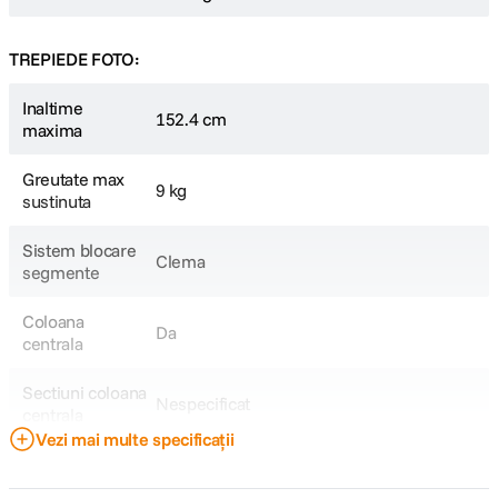
TREPIEDE FOTO:
Inaltime
152.4 cm
maxima
Greutate max
9 kg
sustinuta
Sistem blocare
Clema
segmente
Coloana
Da
centrala
Sectiuni coloana
Nespecificat
centrala
Vezi mai multe specificații
Carlig
Nespecificat
contragreutati