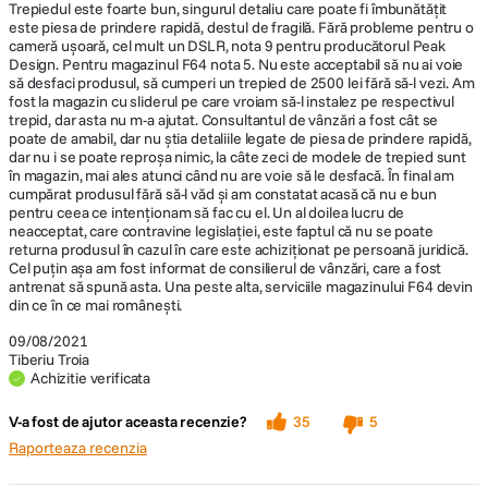
Trepiedul este foarte bun, singurul detaliu care poate fi îmbunătățit
este piesa de prindere rapidă, destul de fragilă. Fără probleme pentru o
cameră ușoară, cel mult un DSLR, nota 9 pentru producătorul Peak
Design. Pentru magazinul F64 nota 5. Nu este acceptabil să nu ai voie
să desfaci produsul, să cumperi un trepied de 2500 lei fără să-l vezi. Am
fost la magazin cu sliderul pe care vroiam să-l instalez pe respectivul
trepid, dar asta nu m-a ajutat. Consultantul de vânzări a fost cât se
poate de amabil, dar nu știa detaliile legate de piesa de prindere rapidă,
dar nu i se poate reproșa nimic, la câte zeci de modele de trepied sunt
în magazin, mai ales atunci când nu are voie să le desfacă. În final am
cumpărat produsul fără să-l văd și am constatat acasă că nu e bun
pentru ceea ce intenționam să fac cu el. Un al doilea lucru de
neacceptat, care contravine legislației, este faptul că nu se poate
returna produsul în cazul în care este achiziționat pe persoană juridică.
Cel puțin așa am fost informat de consilierul de vânzări, care a fost
antrenat să spună asta. Una peste alta, serviciile magazinului F64 devin
din ce în ce mai românești.
09/08/2021
Tiberiu Troia
Achizitie verificata
V-a fost de ajutor aceasta recenzie?
35
5
Raporteaza recenzia