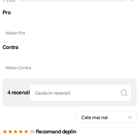
1 stea
Cod producator
TT-CB-5-150-CF-1
Pro
Niciun Pro
Contra
Niciun Contra
4 recenzii
Recomand deplin
5