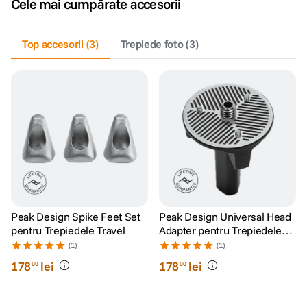
Cele mai cumpărate accesorii
canon sx740 hs
5
.
Top accesorii
(
3
)
Trepiede foto
(
3
)
lavaliera
6
.
sony fx
7
.
card memorie
8
.
dji mic mini
9
.
dji osmo
10
.
Peak Design Spike Feet Set
Peak Design Universal Head
pentru Trepiedele Travel
Adapter pentru Trepiedele
Travel
(1)
(1)
178
lei
178
lei
00
00