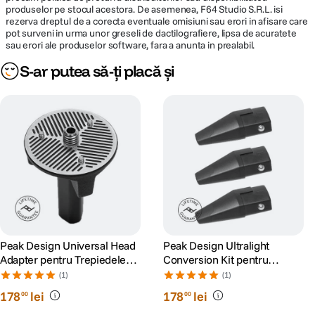
produselor pe stocul acestora. De asemenea, F64 Studio S.R.L. isi
rezerva dreptul de a corecta eventuale omisiuni sau erori in afisare care
pot surveni in urma unor greseli de dactilografiere, lipsa de acuratete
sau erori ale produselor software, fara a anunta in prealabil.
S-ar putea să-ți placă și
Peak Design Universal Head
Peak Design Ultralight
Adapter pentru Trepiedele
Conversion Kit pentru
Travel
Trepiedele Travel
(1)
(1)
178
lei
178
lei
00
00