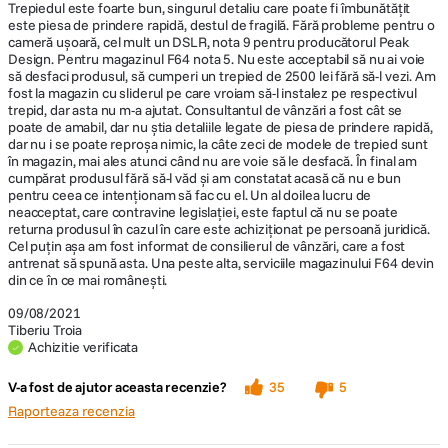
Trepiedul este foarte bun, singurul detaliu care poate fi îmbunătățit
este piesa de prindere rapidă, destul de fragilă. Fără probleme pentru o
cameră ușoară, cel mult un DSLR, nota 9 pentru producătorul Peak
Design. Pentru magazinul F64 nota 5. Nu este acceptabil să nu ai voie
să desfaci produsul, să cumperi un trepied de 2500 lei fără să-l vezi. Am
fost la magazin cu sliderul pe care vroiam să-l instalez pe respectivul
trepid, dar asta nu m-a ajutat. Consultantul de vânzări a fost cât se
poate de amabil, dar nu știa detaliile legate de piesa de prindere rapidă,
dar nu i se poate reproșa nimic, la câte zeci de modele de trepied sunt
în magazin, mai ales atunci când nu are voie să le desfacă. În final am
cumpărat produsul fără să-l văd și am constatat acasă că nu e bun
pentru ceea ce intenționam să fac cu el. Un al doilea lucru de
neacceptat, care contravine legislației, este faptul că nu se poate
returna produsul în cazul în care este achiziționat pe persoană juridică.
Cel puțin așa am fost informat de consilierul de vânzări, care a fost
antrenat să spună asta. Una peste alta, serviciile magazinului F64 devin
din ce în ce mai românești.
09/08/2021
Tiberiu Troia
Achizitie verificata
V-a fost de ajutor aceasta recenzie?
35
5
Raporteaza recenzia