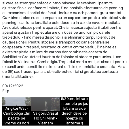
si care se strange/desface dintr-o miscare. Mecanismul permite
ajustare fina si desfacere limitata, fiind posibila efectuarea de panning
cu mecanismul partial desfacut - inclusiv cu echipament greu montat -
Cu * bineinteles nu se compara cu un cap carbon pentru teleobiectiv de
panning - dar functionalitate este decenta in caz de nevoie imediata.
Are quick release pentru aparat. Cheia necesara ajustarii talpii pentru
aparat si ajustarii trepiedului are un locas pe unul din picioarele
trepiedului - fiind mereu disponibila si eliminand timpul pierdut de
cautarea cheii. Pentru stocare si transport coloana centrala se
colapseaza in trepied, scurtand cu cativa cm trepiedul. Bineinteles
exista trepiede similare de carbon dar combinatia aceasta de
Stabilitate+Greutate+Usurinta de folosire si stocare pare unica. L-am
folosit in Vietnam si Cambodgia. Trepiedul merita mult, si absolut pentru
excursii unde conditiile meteo sunt dificile (ex umiditate crescuta - Asia
de SE) sau traseul pana la obiectiv este dificil si greutatea conteaza
(munti, altitudine).
Angkor Wat -
Cambodgia
09/12/2022
inainte de
Filip
rasarit -
5:30am. Intrare
in templu pe jos
Angkor Wat -
la 5am ora de
Cambodgia ,din
Saigon/Orasul
deschidere pe
pacate pe
Ho Chi Minh -
noapte cu
vreme cu nori
Vietnam
lanterna :)