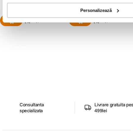
Personalizează
Alatura-te comunitatii creatorilor
Descopera inspiratie, recomandari utile,
ghiduri foto-video si oferte pregatite special
pentru tine.
Consultanta
Livrare gratuita pe
specializata
499lei