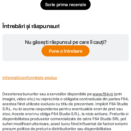
Scrie prima recenzie
Pagina
https://www.peakdesign.com/eu/product
producator
s/tech-pouch?Size=Regular&Color=Kelp
Întrebări și răspunsuri
Nu găsești răspunsul pe care îl cauți?
Pune o întrebare
Informatii conformitate produs
Descrierea bunurilor sau a serviciilor disponibile pe
www.f64.ro
(prin
imagini, video etc.) nu reprezinta o obligatie contractuala din partea F64,
acestea fiind utilizate exclusiv cu titlu de prezentare. Implicit F64 Studio
S.R.L. nu isi asuma raspunderea pentru eventualele erori de pret sau
stoc. Aceste erori nu obliga F64 Studio S.R.L. la nicio actiune. Preturile si
disponibilitatea produselor comercializate de catre F64 Studio SRL pot
suferi modificari ulterioare, acest lucru fiind influentat de factori externi
precum politica de preturi a distribuitorilor sau disponibilitatea