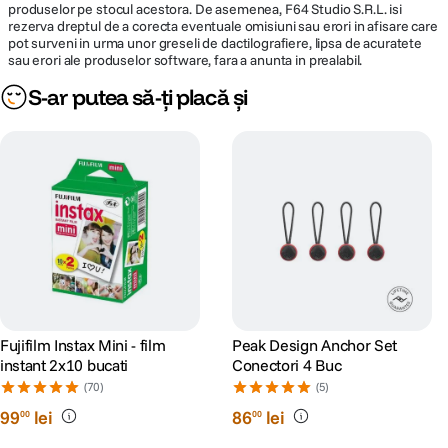
produselor pe stocul acestora. De asemenea, F64 Studio S.R.L. isi
rezerva dreptul de a corecta eventuale omisiuni sau erori in afisare care
pot surveni in urma unor greseli de dactilografiere, lipsa de acuratete
sau erori ale produselor software, fara a anunta in prealabil.
S-ar putea să-ți placă și
Fujifilm Instax Mini - film
Peak Design Anchor Set
instant 2x10 bucati
Conectori 4 Buc
(70)
(5)
99
lei
86
lei
00
00