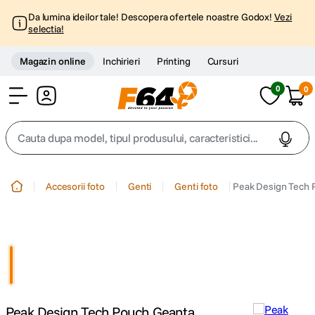
Da lumina ideilor tale! Descopera ofertele noastre Godox!
Vezi
selectia!
Magazin online
Inchirieri
Printing
Cursuri
0
0
Cont
Cauta dupa model, tipul produsului, caracteristici...
Top Cautari
Accesorii foto
Genti
Genti foto
Peak Design Tech P
canon g7x
1
.
trepied
2
.
trepied telefon
3
.
Peak Design Tech Pouch Geanta
peak design
4
.