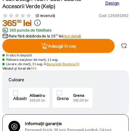
Accesorii Verde (Kelp)
canon sx740 hs
5
.
(
0 recenzii
)
Cod
:
125091092
365
lei
00
lavaliera
6
.
365 puncte de fidelitate
Rate fără dobânda de la
15
lei
Vezi detalii
20
card memorie
7
.
Adaugă în coș
ulanzi
8
.
În stoc în depozit
Ridicare easybox: de marți, 11 aug.
Livrare: de marți, 11 aug. în
Bucuresti (Sectorul 3)
insta 360
Vândut și livrat de
F64
9
.
Culoare
godox
10
.
Albastru
Grena
365,00 lei
365,00 lei
Informații garanție
Persoană fizică: 36 luni.
Persoană juridică: 24 luni.