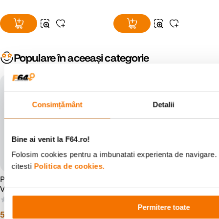
Populare în aceeași categorie
Consimțământ
Detalii
Bine ai venit la F64.ro!
Folosim cookies pentru a imbunatati experienta de navigare. 
citesti
Politica de cookies.
Peak Design Everyday Sling
Peak Design Camera Cube
V3 Geanta Foto 3L Negru
V3 Small Negru
(0)
(0)
Permitere toate
507
lei
366
lei
00
00