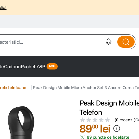
tia!
istici...
te
Cadouri
Pachete
VIP
rele telefoane
Peak Design Mobile Micro Anchor Set 3 Ancore Curea Te
Peak Design Mobile
Telefon
(
0 recenzii
)
C
89
lei
00
89 puncte de fidelitate