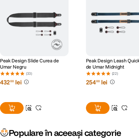
Peak Design Slide Curea de
Peak Design Leash Quic
Umar Negru
de Umar Midnight
(33)
(22)
432
lei
254
lei
00
00
Populare în aceeași categorie