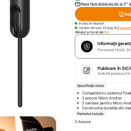
Rate fără dobânda de la
3
l
70
Ad
În stoc în depozit
Livrare: de luni, 10 aug. în
Bucuresti
Vândut și livrat de
F64
Informații garanț
Persoană fizică: 24 
Publicare în SIC
Solicită produsul î
Specificații cheie
Compatibil cu sistemul Pea
3 ancore Micro Anchor
3 carcase pentru Micro Anc
Constructie durabila din mat
Pachetul include
3 Ancore