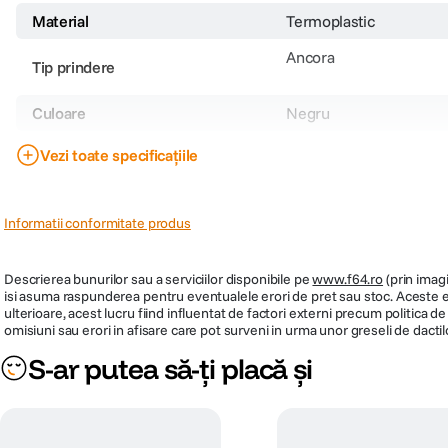
Material
Termoplastic
Ancora
Tip prindere
Culoare
Negru
Dimensiuni (WxHxD)
48 x 0.55 cm
Vezi toate specificațiile
Greutate
22.7 kg
Cod producator
M-3PK-BK-1
Informatii conformitate produs
Descrierea bunurilor sau a serviciilor disponibile pe
www.f64.ro
(prin imagi
isi asuma raspunderea pentru eventualele erori de pret sau stoc. Aceste ero
ulterioare, acest lucru fiind influentat de factori externi precum politica 
omisiuni sau erori in afisare care pot surveni in urma unor greseli de dactil
S-ar putea să-ți placă și