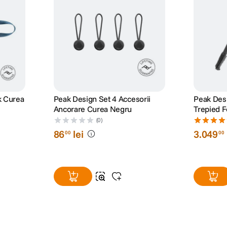
k Curea
Peak Design Set 4 Accesorii
Peak Desi
Ancorare Curea Negru
Trepied 
Carbon
(0)
86
lei
3
.
049
00
00