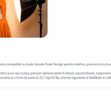
ste compatibil cu toate husele Peak Design pentru telefon, precum si cu hus
ii pentru snur sau curea, precum camere point & shoot, reportofoane, exponomet
ista la o forta de pana la 22,7 kg (50 lb), oferind siguranta si fiabilitate in utili