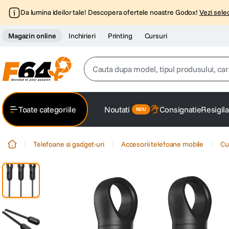
Da lumina ideilor tale! Descopera ofertele noastre Godox!
Vezi selec
Magazin online
Inchirieri
Printing
Cursuri
Cauta dupa model, tipul produsului, caracter
Top Cautari
Toate categoriile
Noutati
Consignatie
Resigila
canon g7x
1
.
Telefoane si gadget-uri
Accesorii telefoane mobile
Cu
trepied
2
.
trepied telefon
3
.
peak design
4
.
lavaliera
5
.