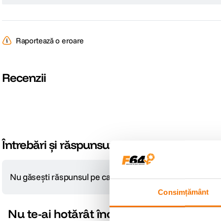
Raportează o eroare
Recenzii
Întrebări și răspunsuri
Nu găsești răspunsul pe care îl cauți?
Pune o întrebare
Consimțământ
Nu te-ai hotărât încă?