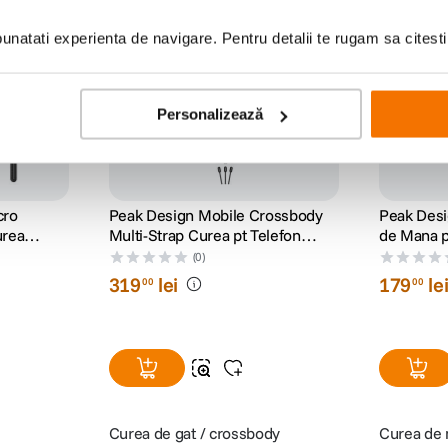
natati experienta de navigare. Pentru detalii te rugam sa citest
Personalizează
cro
Peak Design Mobile Crossbody
Peak Desi
urea
Multi-Strap Curea pt Telefon
de Mana p
Negru
(0)
319
lei
179
le
00
00
Curea de gat / crossbody
Curea de