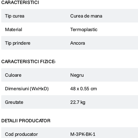
CARACTERISTICI
Tip curea
Curea de mana
Material
Termoplastic
Tip prindere
Ancora
CARACTERISTICI FIZICE:
Culoare
Negru
Dimensiuni (WxHxD)
48 x 0.55 cm
Greutate
22.7 kg
DETALII PRODUCATOR
Cod producator
M-3PK-BK-1