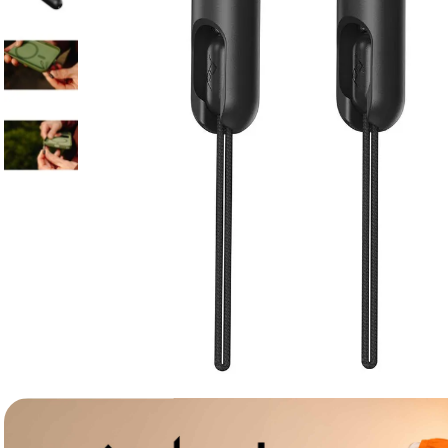
canon sx740 hs
6
.
card memorie
7
.
sony fx
8
.
dji mic mini
9
.
dji osmo pocket 4
10
.