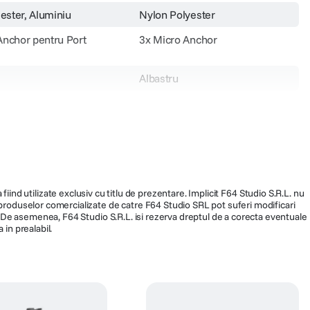
iester, Aluminiu
Nylon Polyester
Anchor pentru Port
3x Micro Anchor
Albastru
x 0.1 cm
168 x 90 cm
50 g
S-1
M-CPS-M-DS-1
fiind utilizate exclusiv cu titlu de prezentare. Implicit F64 Studio S.R.L. nu
a produselor comercializate de catre F64 Studio SRL pot suferi modificari
ra. De asemenea, F64 Studio S.R.L. isi rezerva dreptul de a corecta eventuale
 in prealabil.