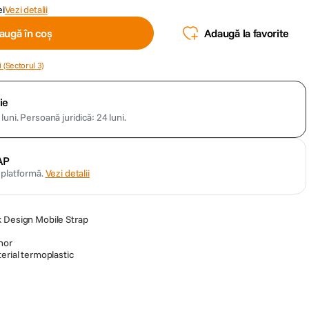
ei
Vezi detalii
augă în coș
Adaugă la favorite
 (Sectorul 3)
ie
luni.
Persoană juridică: 24 luni.
AP
n platformă.
Vezi detalii
k Design Mobile Strap
hor
erial termoplastic