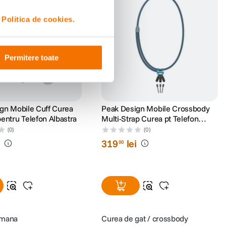
i
Politica de cookies.
Permitere toate
gn Mobile Cuff Curea
Peak Design Mobile Crossbody
entru Telefon Albastra
Multi-Strap Curea pt Telefon
Albastra
(0)
(0)
i
319
lei
00
 mana
Curea de gat / crossbody