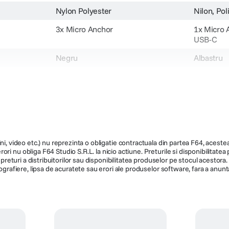
Nylon Polyester
Nilon, Pol
3x Micro Anchor
1x Micro 
USB-C
Negru
Albastru
168 x 90 cm
6.4 x 5.7 
50 g
1.4 g
M-CPS-M-BK-1
M-WPS-D
ni, video etc.) nu reprezinta o obligatie contractuala din partea F64, acestea 
ri nu obliga F64 Studio S.R.L. la nicio actiune. Preturile si disponibilitate
de preturi a distribuitorilor sau disponibilitatea produselor pe stocul acesto
ografiere, lipsa de acuratete sau erori ale produselor software, fara a anunta