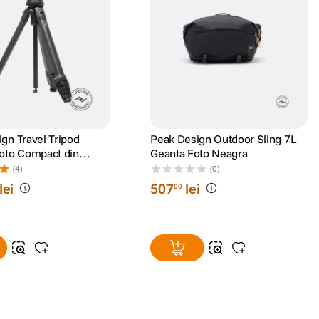
gn Travel Tripod
Peak Design Outdoor Sling 7L
Foto Compact din
Geanta Foto Neagra
(4)
(0)
lei
507
lei
00