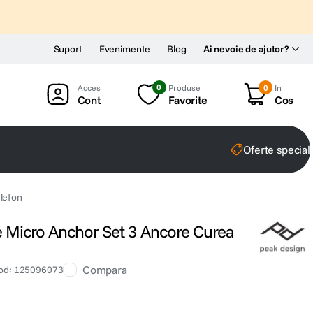
Suport
Evenimente
Blog
Ai nevoie de ajutor?
0
Produse
0
In
Cont
Favorite
Cos
Oferte special
lefon
 Micro Anchor Set 3 Ancore Curea
Compara
od
:
125096073