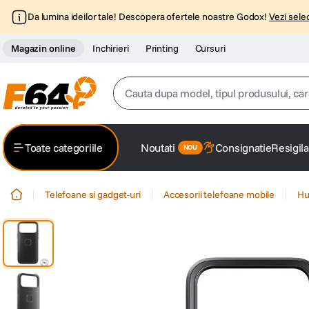
Da lumina ideilor tale! Descopera ofertele noastre Godox!
Vezi selec
Magazin online
Inchirieri
Printing
Cursuri
Cauta dupa model, tipul produsului, caracter
Top Cautari
Toate categoriile
Noutati
Consignatie
Resigila
canon g7x
1
.
Telefoane si gadget-uri
Accesorii telefoane mobile
Hu
trepied
2
.
trepied telefon
3
.
peak design
4
.
canon sx740 hs
5
.