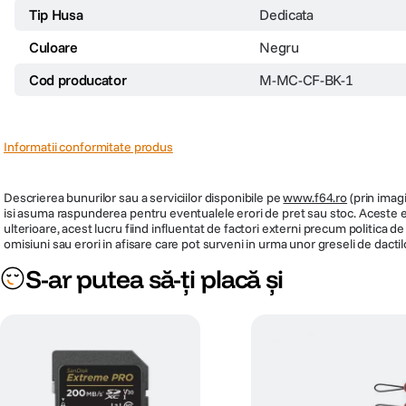
Tip Husa
Dedicata
Culoare
Negru
Cod producator
M-MC-CF-BK-1
Informatii conformitate produs
Descrierea bunurilor sau a serviciilor disponibile pe
www.f64.ro
(prin imagi
isi asuma raspunderea pentru eventualele erori de pret sau stoc. Aceste ero
ulterioare, acest lucru fiind influentat de factori externi precum politica 
omisiuni sau erori in afisare care pot surveni in urma unor greseli de dactil
S-ar putea să-ți placă și