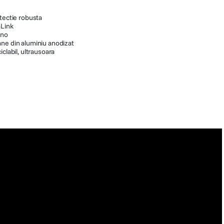
otectie robusta
mLink
ino
ne din aluminiu anodizat
clabil, ultrausoara