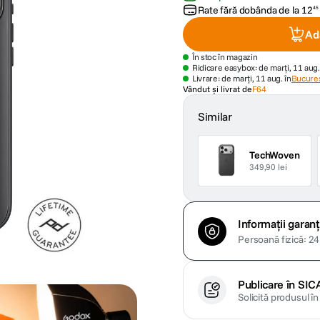
Rate fără dobânda de la
12
45
Ad
În stoc în magazin
Ridicare easybox: de marți, 11 aug.
Livrare: de marți, 11 aug. în
Bucures
Vândut și livrat de
F64
Similar
TechWoven
349,90 lei
Informații garanț
Persoană fizică: 24 
Publicare în SIC
Solicită produsul î