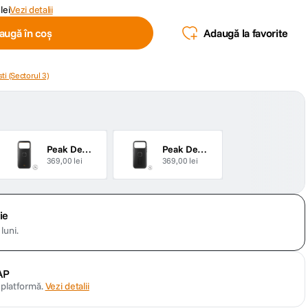
lei
Vezi detalii
augă în coș
Adaugă la favorite
ti (Sectorul 3)
Peak Design GNAR
Peak Design Clarino Loop
369,00 lei
369,00 lei
ie
luni.
AP
n platformă.
Vezi detalii