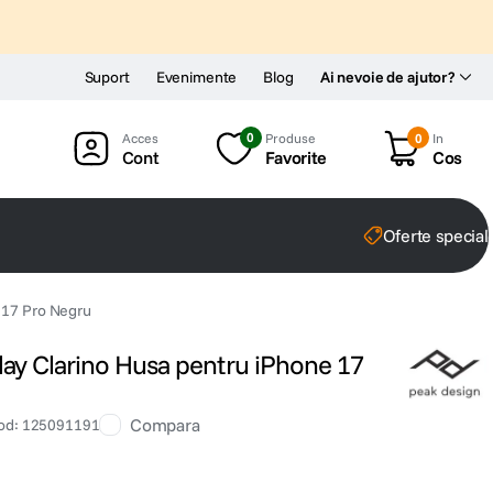
Suport
Evenimente
Blog
Ai nevoie de ajutor?
0
Produse
0
In
Cont
Favorite
Cos
Oferte special
 17 Pro Negru
ay Clarino Husa pentru iPhone 17
Compara
od
:
125091191