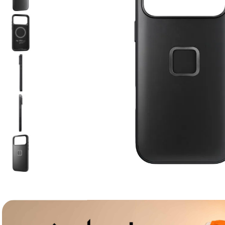
lavaliera
6
.
sony fx
7
.
card memorie
8
.
dji mic mini
9
.
dji osmo
10
.