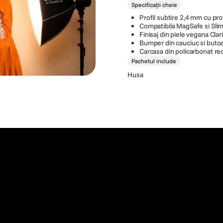
Specificații cheie
Profil subtire 2,4 mm cu pr
Compatibila MagSafe si Sli
Finisaj din piele vegana Clar
Bumper din cauciuc si butoa
Carcasa din policarbonat reci
Pachetul include
Husa