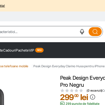
tia!
istici...
te
Cadouri
Pachete
VIP
se telefoane mobile
Peak Design Everyday Clarino Husa pentru iPhone
Peak Design Everyd
Pro Negru
(
0 recenzii
)
C
299
lei
00
299 puncte de fidelitate