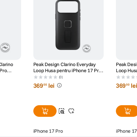
larino
Peak Design Clarino Everyday
Peak Desi
 Pro
Loop Husa pentru iPhone 17 Pro
Loop Husa
Negru
Max Bron
(0)
369
lei
369
le
00
00
iPhone 17 Pro
iPhone 17