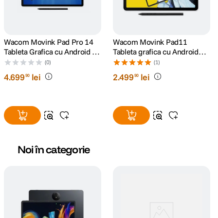
Wacom Movink Pad Pro 14
Wacom Movink Pad11
Tableta Grafica cu Android si
Tableta grafica cu Android
Display OLED de 14 inch
Pen 11.5 Inch
(0)
(1)
4
.
699
lei
2
.
499
lei
90
90
Noi în categorie