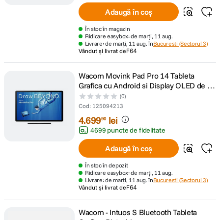
Adaugă în coș
În stoc în magazin
Ridicare easybox: de marți, 11 aug.
Livrare: de marți, 11 aug. în
Bucuresti (Sectorul 3)
Vândut și livrat de
F64
Wacom Movink Pad Pro 14 Tableta
Grafica cu Android si Display OLED de 14
inch
(0)
Cod
:
125094213
4
.
699
lei
90
4699 puncte de fidelitate
Adaugă în coș
În stoc în depozit
Ridicare easybox: de marți, 11 aug.
Livrare: de marți, 11 aug. în
Bucuresti (Sectorul 3)
Vândut și livrat de
F64
Wacom - Intuos S Bluetooth Tableta