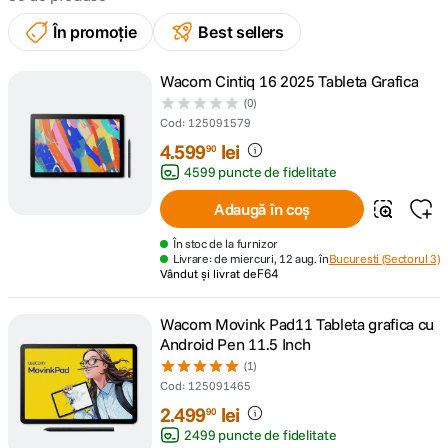
În promoție
Best sellers
canon sx740 hs
5
.
Wacom Cintiq 16 2025 Tableta Grafica
lavaliera
6
.
(0)
Cod
:
125091579
card memorie
7
.
4
.
599
lei
90
4599 puncte de fidelitate
dji mic mini
8
.
Adaugă în coș
dji osmo
9
.
În stoc de la furnizor
Livrare: de miercuri, 12 aug. în
Bucuresti (Sectorul 3)
Vândut și livrat de
F64
insta 360
10
.
Wacom Movink Pad11 Tableta grafica cu
Android Pen 11.5 Inch
(1)
Cod
:
125091465
2
.
499
lei
90
2499 puncte de fidelitate