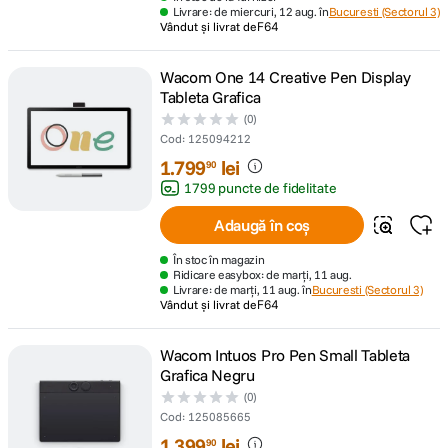
Livrare: de miercuri, 12 aug. în
Bucuresti (Sectorul 3)
Vândut și livrat de
F64
Wacom One 14 Creative Pen Display
Tableta Grafica
(0)
Cod
:
125094212
1
.
799
lei
90
1799 puncte de fidelitate
Adaugă în coș
În stoc în magazin
Ridicare easybox: de marți, 11 aug.
Livrare: de marți, 11 aug. în
Bucuresti (Sectorul 3)
Vândut și livrat de
F64
Wacom Intuos Pro Pen Small Tableta
Grafica Negru
(0)
Cod
:
125085665
1
.
399
lei
90