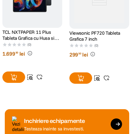
TCL NXTPAPER 11 Plus
Viewsonic PF720 Tableta
Tableta Grafica cu Husa si
Grafica 7 inch
Pen 128GB Wi-Fi Dark Grey
(0)
(0)
1
.
699
lei
90
299
lei
90
Inchiriere echipamente
Testeaza inainte sa investesti.