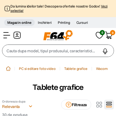
Da lumina ideilor tale! Descopera ofertele noastre Godox!
Vezi
selectia!
Magazin online
Inchirieri
Printing
Cursuri
0
0
Cont
Cauta dupa model, tipul produsului, caracteristici...
Top Cautari
PC si editare foto-video
Tablete grafice
Wacom
canon g7x
1
.
Tablete grafice
trepied
2
.
Ordoneaza dupa
trepied telefon
3
.
Filtreaza
Relevanta
peak design
30
de produse
4
.