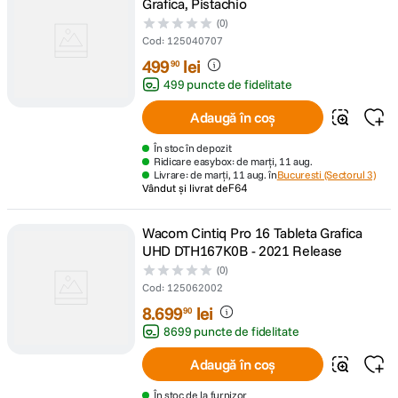
Grafica, Pistachio
(0)
Cod
:
125040707
499
lei
90
499 puncte de fidelitate
Adaugă în coș
În stoc în depozit
Ridicare easybox: de marți, 11 aug.
Livrare: de marți, 11 aug. în
Bucuresti (Sectorul 3)
Vândut și livrat de
F64
Wacom Cintiq Pro 16 Tableta Grafica
UHD DTH167K0B - 2021 Release
(0)
Cod
:
125062002
8
.
699
lei
90
8699 puncte de fidelitate
Adaugă în coș
În stoc de la furnizor