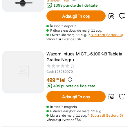
1399 puncte de fidelitate
Adaugă în coș
În stoc în depozit
Ridicare easybox: de marți, 11 aug.
Livrare: de marți, 11 aug. în
Bucuresti (Sectorul 3)
Vândut și livrat de
F64
Wacom Intuos M CTL-6100K-B Tableta
Grafica Negru
(0)
Cod
:
125060970
499
lei
90
499 puncte de fidelitate
Adaugă în coș
În stoc în magazin
Ridicare easybox: de marți, 11 aug.
Livrare: de marți, 11 aug. în
Bucuresti (Sectorul 3)
Vândut și livrat de
F64