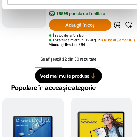
19
.
999
lei
90
19999 puncte de fidelitate
Adaugă în coș
În stoc de la furnizor
Livrare: de miercuri, 12 aug. în
Bucuresti (Sectorul 3)
Vândut și livrat de
F64
Se afișează
12 din 30 rezultate
Vezi mai multe produse
Populare în aceeași categorie