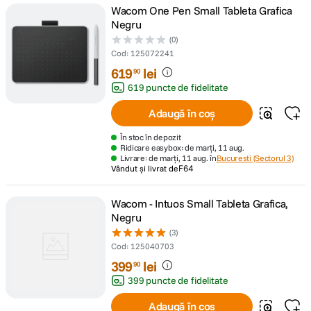
Wacom One Pen Small Tableta Grafica
Negru
(0)
Cod
:
125072241
619
lei
90
619 puncte de fidelitate
Adaugă în coș
În stoc în depozit
Ridicare easybox: de marți, 11 aug.
Livrare: de marți, 11 aug. în
Bucuresti (Sectorul 3)
Vândut și livrat de
F64
Wacom - Intuos Small Tableta Grafica,
Negru
(3)
Cod
:
125040703
399
lei
90
399 puncte de fidelitate
Adaugă în coș