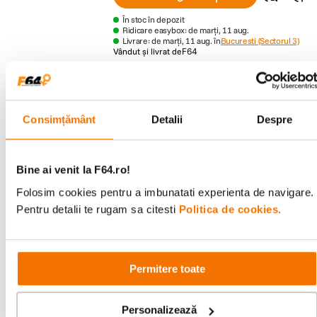
În stoc în depozit
Ridicare easybox: de marți, 11 aug.
Livrare: de marți, 11 aug. în
Bucuresti (Sectorul 3)
Vândut și livrat de
F64
Wacom Intuos Pro Pen Medium Tableta
Grafica Negru
(0)
Consimțământ
Detalii
Despre
Cod
:
125085666
1
.
999
lei
90
1999 puncte de fidelitate
Bine ai venit la F64.ro!
Adaugă în coș
Folosim cookies pentru a imbunatati experienta de navigare.
Pentru detalii te rugam sa citesti
Politica de cookies.
În stoc în depozit
Ridicare easybox: de marți, 11 aug.
Livrare: de marți, 11 aug. în
Bucuresti (Sectorul 3)
Vândut și livrat de
F64
Permitere toate
Wacom Cintiq Pro 22 Tableta Grafica
(0)
Personalizează
Cod
:
125074465