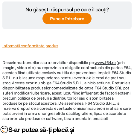
Nu găsești răspunsul pe care îl cauți?
Pune o întrebare
Informatii conformitate produs
Descrierea bunurilor sau a serviciilor disponibile pe
www.f64.ro
(prin
imagini, video etc.) nu reprezinta o obligatie contractuala din partea F64,
acestea fiind utilizate exclusiv cu titlu de prezentare. Implicit F64 Studio
S.R.L. nu isi asuma raspunderea pentru eventualele erori de pret sau
stoc. Aceste erori nu obliga F64 Studio S.R.L. la nicio actiune. Preturile si
disponibilitatea produselor comercializate de catre F64 Studio SRL pot
suferi modificari ulterioare, acest lucru fiind influentat de factori externi
precum politica de preturi a distribuitorilor sau disponibilitatea
produselor pe stocul acestora. De asemenea, F64 Studio S.R.L. isi
rezerva dreptul de a corecta eventuale omisiuni sau erori in afisare care
pot surveni in urma unor greseli de dactilografiere, lipsa de acuratete
sau erori ale produselor software, fara a anunta in prealabil.
S-ar putea să-ți placă și