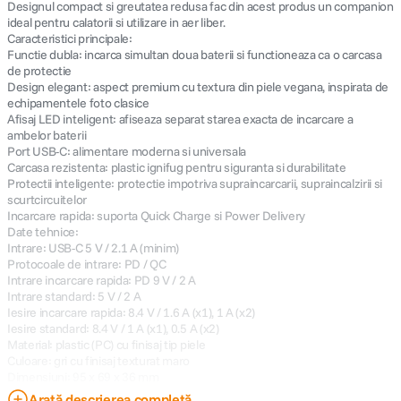
Designul compact si greutatea redusa fac din acest produs un companion
ideal pentru calatorii si utilizare in aer liber.
Caracteristici principale:
Functie dubla: incarca simultan doua baterii si functioneaza ca o carcasa
de protectie
Design elegant: aspect premium cu textura din piele vegana, inspirata de
echipamentele foto clasice
Afisaj LED inteligent: afiseaza separat starea exacta de incarcare a
ambelor baterii
Port USB-C: alimentare moderna si universala
Carcasa rezistenta: plastic ignifug pentru siguranta si durabilitate
Protectii inteligente: protectie impotriva supraincarcarii, supraincalzirii si
scurtcircuitelor
Incarcare rapida: suporta Quick Charge si Power Delivery
Date tehnice:
Intrare: USB-C 5 V / 2.1 A (minim)
Protocoale de intrare: PD / QC
Intrare incarcare rapida: PD 9 V / 2 A
Intrare standard: 5 V / 2 A
Iesire incarcare rapida: 8.4 V / 1.6 A (x1), 1 A (x2)
Iesire standard: 8.4 V / 1 A (x1), 0.5 A (x2)
Material: plastic (PC) cu finisaj tip piele
Culoare: gri cu finisaj texturat maro
Dimensiuni: 95 x 69 x 36 mm
Greutate: 100 g
Arată descrierea completă