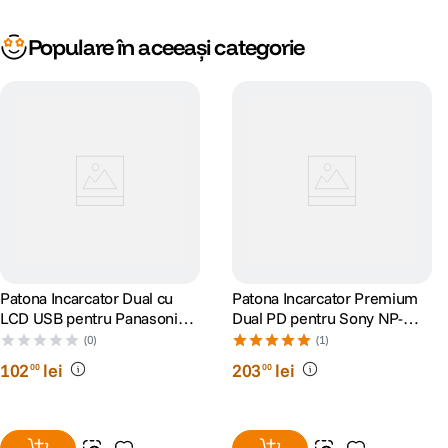
Populare în aceeași categorie
Patona Incarcator Dual cu
Patona Incarcator Premium
LCD USB pentru Panasonic
Dual PD pentru Sony NP-
DMW-BLK22
FZ100 Intrare/iesire USB-C
(0)
(1)
102
lei
203
lei
00
00