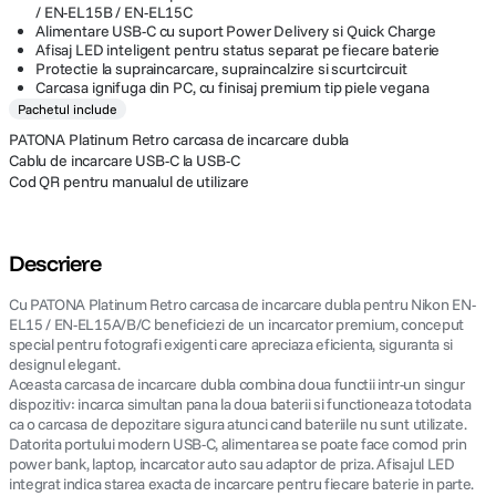
/ EN-EL15B / EN-EL15C
Alimentare USB-C cu suport Power Delivery si Quick Charge
Afisaj LED inteligent pentru status separat pe fiecare baterie
Protectie la supraincarcare, supraincalzire si scurtcircuit
Carcasa ignifuga din PC, cu finisaj premium tip piele vegana
Pachetul include
PATONA Platinum Retro carcasa de incarcare dubla
Cablu de incarcare USB-C la USB-C
Cod QR pentru manualul de utilizare
Descriere
Cu PATONA Platinum Retro carcasa de incarcare dubla pentru Nikon EN-
EL15 / EN-EL15A/B/C beneficiezi de un incarcator premium, conceput
special pentru fotografi exigenti care apreciaza eficienta, siguranta si
designul elegant.
Aceasta carcasa de incarcare dubla combina doua functii intr-un singur
dispozitiv: incarca simultan pana la doua baterii si functioneaza totodata
ca o carcasa de depozitare sigura atunci cand bateriile nu sunt utilizate.
Datorita portului modern USB-C, alimentarea se poate face comod prin
power bank, laptop, incarcator auto sau adaptor de priza. Afisajul LED
integrat indica starea exacta de incarcare pentru fiecare baterie in parte.