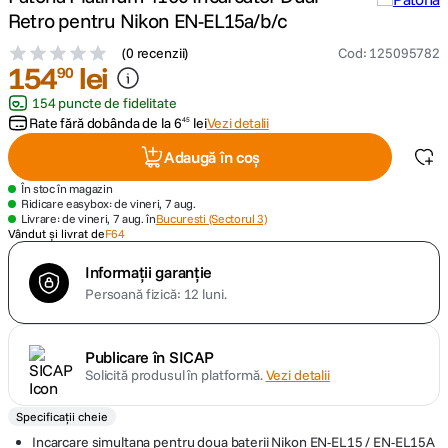
Retro pentru Nikon EN-EL15a/b/c
lavaliera
5
.
(
0 recenzii
)
Cod
:
125095782
154
lei
90
canon sx740 hs
6
.
154 puncte de fidelitate
Rate fără dobânda de la
6
lei
Vezi detalii
45
card memorie
7
.
Adaugă în coș
sony fx
8
.
În stoc în magazin
Ridicare easybox: de vineri, 7 aug.
Livrare: de vineri, 7 aug. în
Bucuresti (Sectorul 3)
dji mic mini
Vândut și livrat de
F64
9
.
Informații garanție
dji osmo pocket 4
10
.
Persoană fizică: 12 luni.
Publicare în SICAP
Solicită produsul în platformă.
Vezi detalii
Specificații cheie
Incarcare simultana pentru doua baterii Nikon EN-EL15 / EN-EL15A