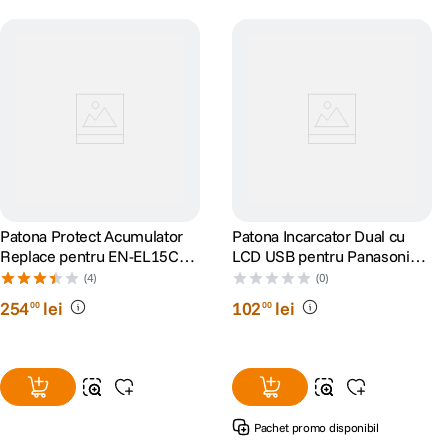
Patona Protect Acumulator
Patona Incarcator Dual cu
Replace pentru EN-EL15C
LCD USB pentru Panasonic
pentru Nikon Z5 Z6 Z7
DMW-BLK22
(4)
(0)
2600mAh
254
lei
102
lei
00
00
Pachet promo disponibil