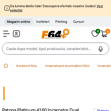
Da lumina ideilor tale! Descopera ofertele noastre Godox!
Vezi
selectia!
Magazin online
Inchirieri
Printing
Cursuri
0
0
Cont
Cauta dupa model, tipul produsului, caracteristici...
Top Cautari
Accesorii foto
Incarcatoare acumulatori foto
Incarcat
canon g7x
1
.
trepied
2
.
trepied telefon
3
.
Patona Platinum 4160 Incarcator Dual
peak design
4
.