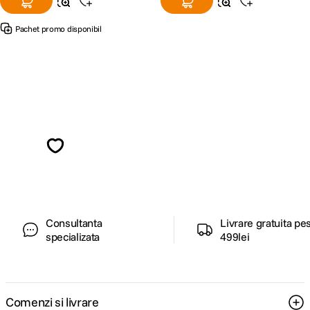
Pachet promo disponibil
Alatura-te comunitatii creatorilor
Descopera inspiratie, recomandari utile,
ghiduri foto-video si oferte pregatite special
pentru tine.
Consultanta
Livrare gratuita pe
specializata
499lei
Comenzi si livrare