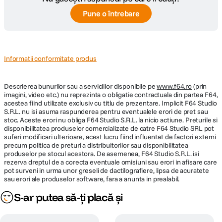
Pune o întrebare
Informatii conformitate produs
Descrierea bunurilor sau a serviciilor disponibile pe
www.f64.ro
(prin
imagini, video etc.) nu reprezinta o obligatie contractuala din partea F64,
acestea fiind utilizate exclusiv cu titlu de prezentare. Implicit F64 Studio
S.R.L. nu isi asuma raspunderea pentru eventualele erori de pret sau
stoc. Aceste erori nu obliga F64 Studio S.R.L. la nicio actiune. Preturile si
disponibilitatea produselor comercializate de catre F64 Studio SRL pot
suferi modificari ulterioare, acest lucru fiind influentat de factori externi
precum politica de preturi a distribuitorilor sau disponibilitatea
produselor pe stocul acestora. De asemenea, F64 Studio S.R.L. isi
rezerva dreptul de a corecta eventuale omisiuni sau erori in afisare care
pot surveni in urma unor greseli de dactilografiere, lipsa de acuratete
sau erori ale produselor software, fara a anunta in prealabil.
S-ar putea să-ți placă și