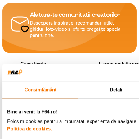
Alatura-te comunitatii creatorilor
Descopera inspiratie, recomandari utile,
ghiduri foto-video si oferte pregatite special
pentru tine.
Consultanta
Livrare gratuita pe
specializata
499lei
Consimțământ
Detalii
Comenzi si livrare
Bine ai venit la F64.ro!
Suport
Folosim cookies pentru a imbunatati experienta de navigare. P
Politica de cookies.
Service si garantii