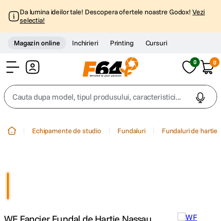
Da lumina ideilor tale! Descopera ofertele noastre Godox!
Vezi
selectia!
Magazin online
Inchirieri
Printing
Cursuri
0
0
Cont
Cauta dupa model, tipul produsului, caracteristici...
Top Cautari
Echipamente de studio
Fundaluri
Fundaluri de hartie
canon g7x
1
.
trepied
2
.
trepied telefon
3
.
WF Fancier Fundal de Hartie Nassau
peak design
4
.