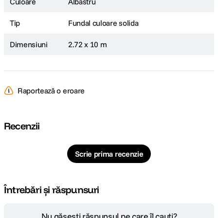
Culoare
Albastru
Tip
Fundal culoare solida
Dimensiuni
2.72 x 10 m
Raportează o eroare
Recenzii
Scrie prima recenzie
Întrebări și răspunsuri
Nu găsești răspunsul pe care îl cauți?