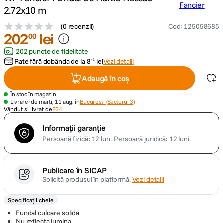
2.72x10 m
canon sx740 hs
5
.
(
0 recenzii
)
Cod
:
125058685
202
lei
00
lavaliera
6
.
202 puncte de fidelitate
Rate fără dobânda de la
8
lei
Vezi detalii
41
sony fx
7
.
Adaugă în coș
card memorie
8
.
În stoc în magazin
Livrare: de marți, 11 aug. în
Bucuresti (Sectorul 3)
Vândut și livrat de
F64
dji mic mini
9
.
Informații garanție
Persoană fizică: 12 luni.
Persoană juridică: 12 luni.
dji osmo
10
.
Publicare în SICAP
Solicită produsul în platformă.
Vezi detalii
Specificații cheie
Fundal culoare solida
Nu reflecta lumina