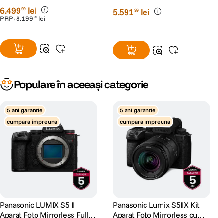
6
.
499
lei
99
5
.
591
lei
99
PRP:
8
.
199
lei
99
Vizor cu afisare in timp real, la rezolutie de 5 760 000 de
puncte
Populare în aceeași categorie
Cu
5 ani garantie
5 ani garantie
cea
cumpara impreuna
cumpara impreuna
mai
Panasonic LUMIX S5 II
Panasonic Lumix S5IIX Kit
Aparat Foto Mirrorless Full
Aparat Foto Mirrorless cu