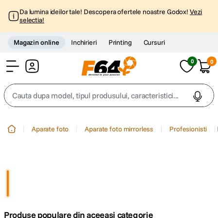
Da lumina ideilor tale! Descopera ofertele noastre Godox!
Vezi
selectia!
Magazin online
Inchirieri
Printing
Cursuri
0
0
Cont
Cauta dupa model, tipul produsului, caracteristici...
Top Cautari
Aparate foto
Aparate foto mirrorless
Profesionisti
canon g7x
1
.
trepied
2
.
trepied telefon
3
.
Produse populare din aceeasi categorie
peak design
4
.