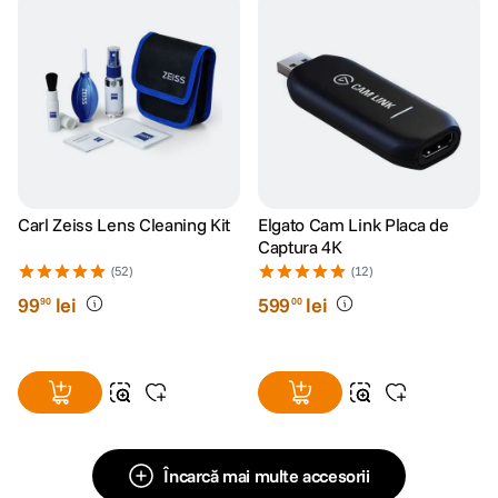
Carl Zeiss Lens Cleaning Kit
Elgato Cam Link Placa de
Captura 4K
(52)
(12)
99
lei
599
lei
90
00
Încarcă mai multe accesorii