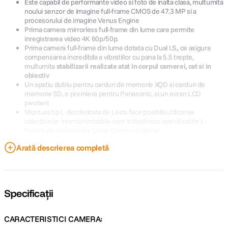
Este capabil de performante video si foto de inalta clasa, multumita
noului senzor de imagine full-frame CMOS de 47.3 MP si a
procesorului de imagine Venus Engine
Prima camera mirrorless full-frame din lume care permite
inregistrarea video 4K 60p/50p.
Prima camera full-frame din lume dotata cu Dual I.S., ce asigura
compensarea incredibila a vibratiilor cu pana la 5.5 trepte,
multumita
stabilizarii realizate atat in corpul camerei, cat si in
obiectiv
Un spatiu dublu pentru carduri de memorie XQD si carduri de
memorie SD, o premiera pentru Panasonic, si un ecran LCD
pivotant
Montura tip L dezolvatata de Leica face posibila utilizarea
obiectivelor interschimbabile care indeplinesc specificatiile L-
Mount ale partenerilor Leica Camera si Sigma
Focalizare si urmarire rapide, de inalta precizie, prin sistemul
Arată descrierea completă
Advanced Artificial Intelligence Technology, capabil sa detecteze
fiinte umane, pisici, caini si pasari
Conectivitate si fotografiere la distanta, multumita Lumix Tether,
dar si functiilor Bluetooth 4.2 si Wi-Fi 5 GHz/2.4 GHz
Specificații
CARACTERISTICI CAMERA:
Senzor CMOS de 47,3 MP, pentru o expresivitate fara