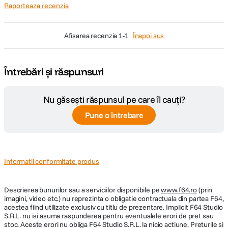
Raporteaza recenzia
afisarea recenzia
1-1
Înapoi sus
Întrebări și răspunsuri
Sistem Dual I.S. 2 (Stabilizator dual de imagine) pe 5 axe:
Surprindeti în mod clar fiecare instantaneu interesant
Nu găsești răspunsul pe care îl cauți?
Pune o întrebare
Informatii conformitate produs
Descrierea bunurilor sau a serviciilor disponibile pe
www.f64.ro
(prin
imagini, video etc.) nu reprezinta o obligatie contractuala din partea F64,
acestea fiind utilizate exclusiv cu titlu de prezentare. Implicit F64 Studio
S.R.L. nu isi asuma raspunderea pentru eventualele erori de pret sau
stoc. Aceste erori nu obliga F64 Studio S.R.L. la nicio actiune. Preturile si