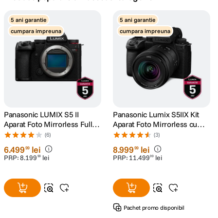
canon sx740 hs
5 ani garantie
5 ani garantie
5
.
cumpara impreuna
cumpara impreuna
lavaliera
6
.
sony fx
7
.
card memorie
8
.
dji mic mini
Panasonic LUMIX S5 II
Panasonic Lumix S5IIX Kit
9
.
Aparat Foto Mirrorless Full
Aparat Foto Mirrorless cu
Frame 24.2MP
Obiectiv 20-60mm
(6)
(3)
dji osmo
10
.
6
.
499
lei
8
.
999
lei
99
99
PRP:
8
.
199
lei
PRP:
11
.
499
lei
99
99
Pachet promo disponibil