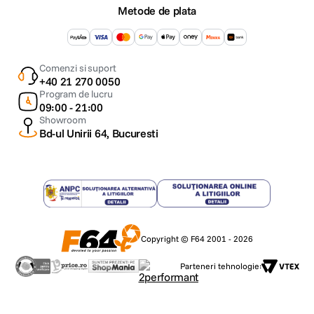
compatibile cu cartele CFexpress in viitorul apropiat. (* Nu se poate utiliza
Metode de plata
cu formatul AVCHD. XQD este o marca comerciala inregistrata a Sony
Corporation.)
Comenzi si suport
+40 21 270 0050
Program de lucru
09:00 - 21:00
Showroom
Bd-ul Unirii 64, Bucuresti
Carcasa rezistenta pentru diverse conditii meteo
Copyright © F64 2001 - 2026
Parteneri tehnologie: