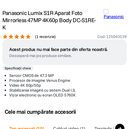
Panasonic Lumix S1R Aparat Foto
Mirrorless 47MP 4K60p Body DC-S1RE-
K
(
1 recenzie
)
Cod
:
125043139
Acest produs nu mai face parte din oferta noastră.
Descoperă mai jos produse similare.
Specificații cheie
Senzor CMOS de 47.3 MP
Procesor de imagine Venus Engine
Video 4K 60p/50p
Stabilizarea imaginii cu sistem Dual I.S.
Vizor electronic cu ecran OLED 5760K
Cele mai cumpărate accesorii
Top accesorii
(
10
)
Cabluri video
(
1
)
Trepiede foto
(
4
)