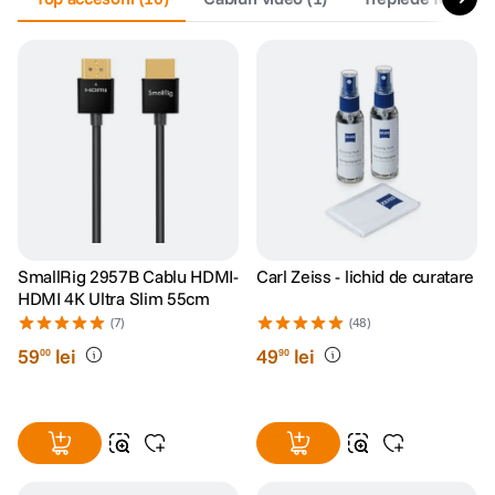
SmallRig 2957B Cablu HDMI-
Carl Zeiss - lichid de curatare
HDMI 4K Ultra Slim 55cm
(7)
(48)
59
lei
49
lei
00
90