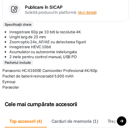
Publicare în SICAP
Solicită produsul în platformă.
Vezi detalii
Specificații cheie
Inregistrare 60p pe 10 biti la rezolutie 4K
Unghi larg de 25 mm
Zoom optic 24x, AF/AE cu detectarea figurii
Inregistrare HEVC 10bit
Acumulator cu autonomie indelungata
2 inele pentru control manual, USB PD
Pachetul include
Panasonic HC-X1600E Camcorder Profesional 4K/60p
Pachet de baterii reincarcabil 5.900 mAh
Eyecup
Parasolar
Cele mai cumpărate accesorii
Top accesorii
(
4
)
Carduri de memorie
(
1
)
Trepiede fo