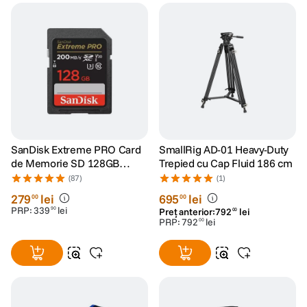
SanDisk Extreme PRO Card
SmallRig AD-01 Heavy-Duty
de Memorie SD 128GB
Trepied cu Cap Fluid 186 cm
SDXC UHS-I Class 10 U3 V30
(87)
(1)
+ 2 Ani RescuePRO Deluxe
279
lei
695
lei
00
00
PRP:
339
lei
90
Preț anterior:
792
lei
00
PRP:
792
lei
00