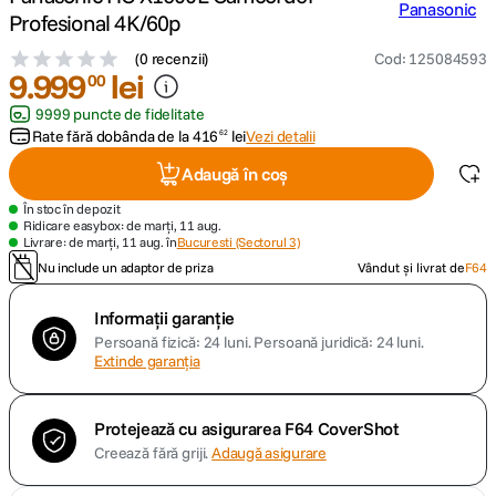
Profesional 4K/60p
canon sx740 hs
5
.
(
0 recenzii
)
Cod
:
125084593
9
.
999
lei
00
lavaliera
6
.
9999 puncte de fidelitate
Rate fără dobânda de la
416
lei
Vezi detalii
62
card memorie
7
.
Adaugă în coș
dji mic mini
8
.
În stoc în depozit
Ridicare easybox: de marți, 11 aug.
Livrare: de marți, 11 aug. în
Bucuresti (Sectorul 3)
dji osmo
9
.
Nu include un adaptor de priza
Vândut și livrat de
F64
insta 360
10
.
Informații garanție
Persoană fizică: 24 luni.
Persoană juridică: 24 luni.
Extinde garanția
Protejează cu asigurarea F64 CoverShot
Creează fără griji.
Adaugă asigurare