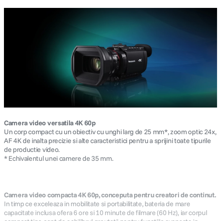
Camera video versatila 4K 60p
Un corp compact cu un obiectiv cu unghi larg de 25 mm*, zoom optic 24x,
AF 4K de inalta precizie si alte caracteristici pentru a sprijini toate tipurile
de productie video.
* Echivalentul unei camere de 35 mm.
Camera video compacta 4K 60p, conceputa pentru creatori de continut.
In timp ce exceleaza in mobilitate si portabilitate, bateria de mare
capacitate inclusa ofera 6 ore si 10 minute de filmare (60 Hz), iar corpul