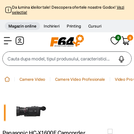
Da lumina ideilor tale! Descopera ofertele noastre Godox!
Vezi
selectia!
Magazin online
Inchirieri
Printing
Cursuri
0
0
Cont
Cauta dupa model, tipul produsului, caracteristici...
Top Cautari
Camere Video
Camere Video Profesionale
Video Pro
canon g7x
1
.
trepied
2
.
trepied telefon
3
.
Panasonic HC-X1600E Camcorder
peak design
4
.