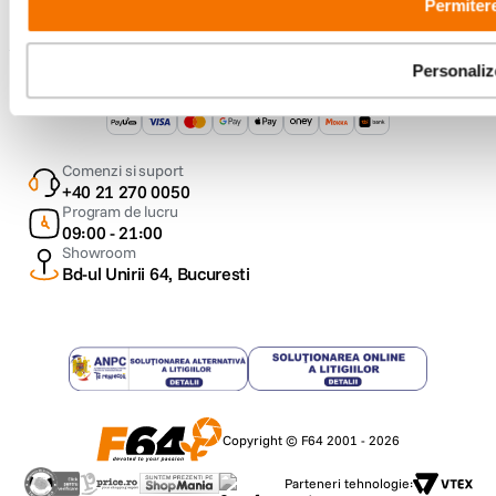
Permitere
Personaliz
Metode de plata
Comenzi si suport
+40 21 270 0050
Program de lucru
09:00 - 21:00
Showroom
Bd-ul Unirii 64, Bucuresti
Copyright © F64 2001 - 2026
Parteneri tehnologie: