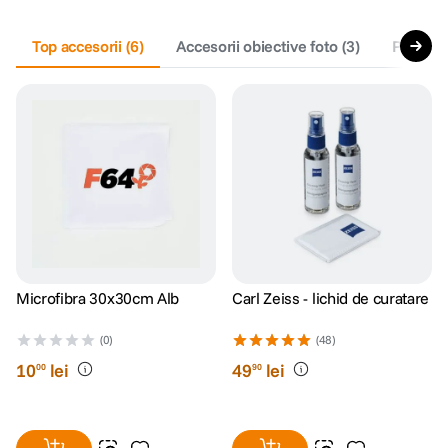
canon sx740 hs
Top accesorii
5
.
(
6
)
Accesorii obiective foto
(
3
)
Promoti
lavaliera
6
.
card memorie
7
.
ulanzi
8
.
insta 360
9
.
godox
10
.
Microfibra 30x30cm Alb
Carl Zeiss - lichid de curatare
(0)
(48)
10
lei
49
lei
00
90