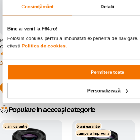
Consimțământ
Detalii
Bine ai venit la F64.ro!
Folosim cookies pentru a imbunatati experienta de navigare. 
Panasonic Lumix S 85mm
Panasonic 50mm F1.8
citesti
Politica de cookies.
Obiectiv Foto Mirrorless F1.8
Obiectiv Foto Mirrorless Full
Full Frame Montura L
Frame L-mount (White-box)
(5)
(1)
3
.
299
lei
1
.
899
lei
99
99
Permitere toate
Personalizează
Populare în aceeași categorie
5 ani garantie
5 ani garantie
cumpara impreuna