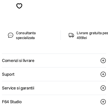
Descopera inspiratie, recomandari utile,
ghiduri foto-video si oferte pregatite special
pentru tine.
Consultanta
Livrare gratuita pe
specializata
499lei
Comenzi si livrare
Suport
Service si garantii
F64 Studio