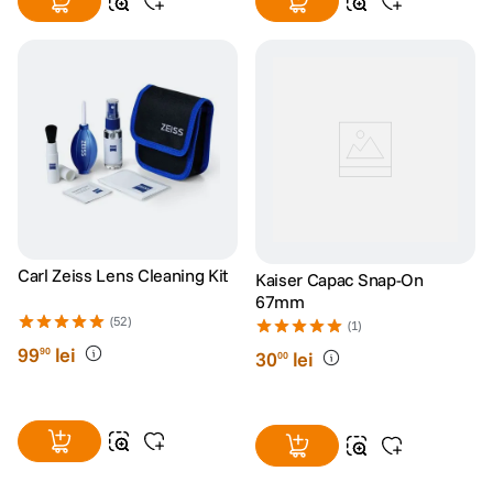
Carl Zeiss Lens Cleaning Kit
Kaiser Capac Snap-On
67mm
(52)
(1)
99
lei
90
30
lei
00