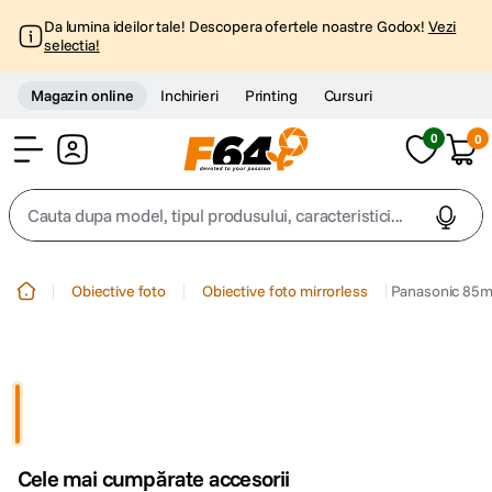
Da lumina ideilor tale! Descopera ofertele noastre Godox!
Vezi
selectia!
Magazin online
Inchirieri
Printing
Cursuri
0
0
Cont
Cauta dupa model, tipul produsului, caracteristici...
Top Cautari
Obiective foto
Obiective foto mirrorless
Panasonic 85mm
canon g7x
1
.
trepied
2
.
trepied telefon
3
.
Cele mai cumpărate accesorii
peak design
4
.