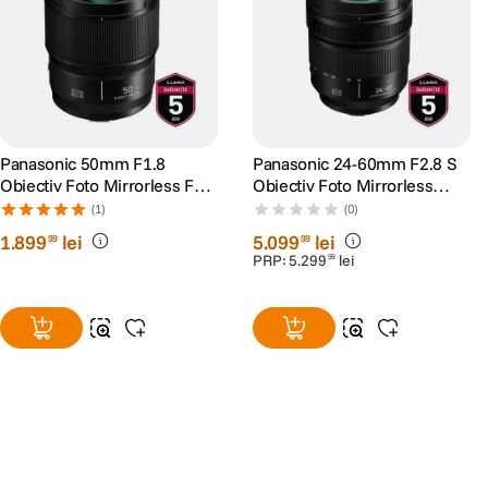
Panasonic 50mm F1.8
Panasonic 24-60mm F2.8 S
Obiectiv Foto Mirrorless Full
Obiectiv Foto Mirrorless
Frame L-mount (White-box)
Montura L
(1)
(0)
1
.
899
lei
5
.
099
lei
99
99
PRP:
5
.
299
lei
99
Alatura-te comunitatii creatorilor