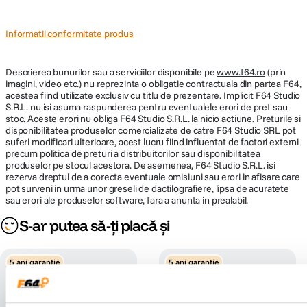
DIMENSIUNE / GREUTATE:
Informatii conformitate produs
Diametru
73,6 mm
Descrierea bunurilor sau a serviciilor disponibile pe
maxim
www.f64.ro
(prin
imagini, video etc.) nu reprezinta o obligatie contractuala din partea F64,
acestea fiind utilizate exclusiv cu titlu de prezentare. Implicit F64 Studio
Lungime
82 mm
S.R.L. nu isi asuma raspunderea pentru eventualele erori de pret sau
stoc. Aceste erori nu obliga F64 Studio S.R.L. la nicio actiune. Preturile si
disponibilitatea produselor comercializate de catre F64 Studio SRL pot
Greutate
355 g
suferi modificari ulterioare, acest lucru fiind influentat de factori externi
precum politica de preturi a distribuitorilor sau disponibilitatea
produselor pe stocul acestora. De asemenea, F64 Studio S.R.L. isi
rezerva dreptul de a corecta eventuale omisiuni sau erori in afisare care
pot surveni in urma unor greseli de dactilografiere, lipsa de acuratete
sau erori ale produselor software, fara a anunta in prealabil.
S-ar putea să-ți placă și
5 ani garantie
5 ani garantie