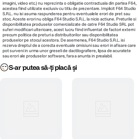
Receptor RX pentru camera: 43.0 × 23.0 × 12.0 mm (fara suportul cold
imagini, video etc.) nu reprezinta o obligatie contractuala din partea F64,
shoe)
acestea fiind utilizate exclusiv cu titlu de prezentare. Implicit F64 Studio
S.R.L. nu isi asuma raspunderea pentru eventualele erori de pret sau
Greutate
stoc. Aceste erori nu obliga F64 Studio S.R.L. la nicio actiune. Preturile si
Carcasa de incarcare: 129.2 g
disponibilitatea produselor comercializate de catre F64 Studio SRL pot
suferi modificari ulterioare, acest lucru fiind influentat de factori externi
Transmitatoare TX: 8.8 g
precum politica de preturi a distribuitorilor sau disponibilitatea
Receptor RX pentru smartphone (USB-C): 5.9 g
produselor pe stocul acestora. De asemenea, F64 Studio S.R.L. isi
Receptor RX pentru camera: 12.5 g
rezerva dreptul de a corecta eventuale omisiuni sau erori in afisare care
pot surveni in urma unor greseli de dactilografiere, lipsa de acuratete
Compatibilitate
sau erori ale produselor software, fara a anunta in prealabil.
Smartphone-uri si tablete Android cu port USB-C
S-ar putea să-ți placă și
Camere foto cu intrare audio 3.5 mm
Computere cu porturi compatibile UAC
Anumite modele de camere Insta360 cu port USB-C
Anumite modele de camere DJI Osmo cu port USB-C
SmallRig 4851 Monitor Wireless Video
pentru Phone Vlog Kit