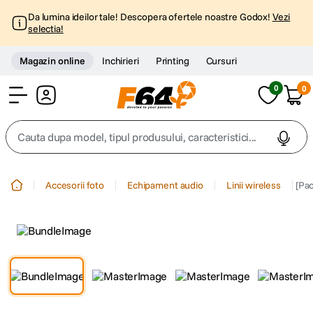
Da lumina ideilor tale! Descopera ofertele noastre Godox!
Vezi
selectia!
Magazin online
Inchirieri
Printing
Cursuri
0
0
Cont
Cauta dupa model, tipul produsului, caracteristici...
Top Cautari
Accesorii foto
Echipament audio
Linii wireless
[Pa
canon g7x
1
.
trepied
2
.
trepied telefon
3
.
peak design
4
.