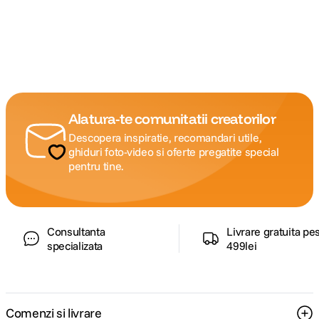
Alatura-te comunitatii creatorilor
Descopera inspiratie, recomandari utile,
ghiduri foto-video si oferte pregatite special
pentru tine.
Consultanta
Livrare gratuita pe
specializata
499lei
Comenzi si livrare