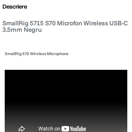
Descriere
lavaliera
5
.
SmallRig 5715 S70 Microfon Wireless USB-C
canon sx740 hs
6
.
3.5mm Negru
card memorie
7
.
SmallRig S70 Wireless Microphone
sony fx
8
.
dji mic mini
9
.
dji osmo pocket 4
10
.