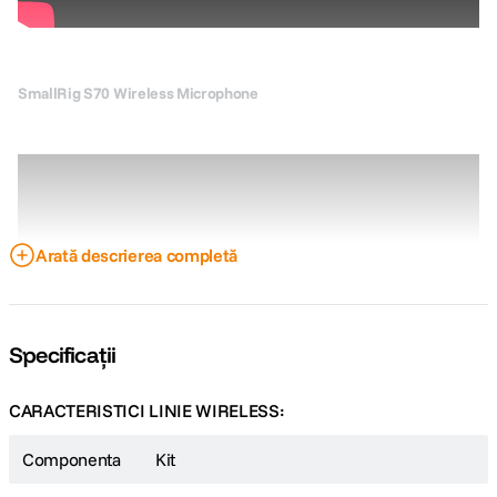
SmallRig S70 Wireless Microphone
Arată descrierea completă
Specificații
CARACTERISTICI LINIE WIRELESS:
Proiectat pentru creatorii de continut si streameri care folosesc camere
foto sau smartphone-uri, SmallRig S70 este potrivit pentru numeroase
Componenta
Kit
tipuri de productie, precum transmisiuni live, vloguri zilnice, videoclipuri
scurte, filmari de calatorie sau interviuri.