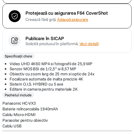
Protejează cu asigurarea F64 CoverShot
Creează fără griji.
Adaugă asigurare
Publicare în SICAP
Solicită produsul în platformă.
Vezi detalii
Specificații cheie
Video UHD 4K60 MP4 si fotografii de 25,9 MP
Senzor MOS BSI de 1/2,5” si 8,57 MP
Obiectiv cu zoom larg de 25 mm si optic de 24x
Focalizare automata de inalta precizie 4K
Sistem O.I.S. HYBRID cu 5 axe
Editare in camera pentru materiale 2K
Pachetul include
Panasonic HC-VX3
Baterie reîncarcabila 1940mAh
Cablu Micro-HDMI
Parasolar pentru obiectiv
Cablu USB