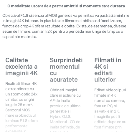
O modalitate usoara de a pastra amintiri si momente care dureaza
Obiectivul F1.8 si senzorul MOS generos va permit sa va pastrati amintirile
in imagini 4K intense. In plus fata de filmarea stabila cand faceti zoom,
functia de crop 4K ofera rezultatele dorite. Exista, de asemenea, diverse
setari de filmare, cum ar fi 2K pentru o perioada mai lunga de timp cu o
capacitate mai mica.
Calitate
Surprindeti
Filmati in
excelenta a
momentul
4K si
imaginii 4K
cu
editati
acuratete
ulterior
Realizati filmari 4K
extraordinare cu
Obtineti imagini
Editati videoclipuri
un zoom optic 24x
clare in actiune cu
filmate in 4K
uimitor, cu unghi
AF de inalta
numai cu camera,
larg de 25 mm*.
precizie de ultima
fara un PC, si
Senzorul MOS
generatie si
salvati-le in 2K.
mare si obiectivul
Hybrid O.I.S.
Imaginile pot fi
luminos F1.8 ofera
Monitorul LCD de
editate dupa ce au
performante
inalta definitie, de
fost filmate prin
excelente in