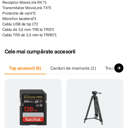
Receptor MoveLink RX ?1
Transmitator MoveLink TX?1
Protectie de vant?1
Microfon lavaliera?1
Cablu USB de tip C?2
Cablu de 3,5 mm TRS la TRS?1
Cablu TRS de 3,5 mm la TRRS?1
Cele mai cumpărate accesorii
Top accesorii
(
6
)
Carduri de memorie
(
1
)
Trepiede fo