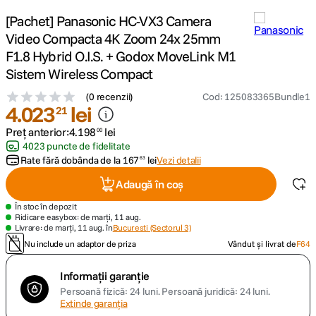
[Pachet] Panasonic HC-VX3 Camera
canon sx740 hs
5
.
Video Compacta 4K Zoom 24x 25mm
F1.8 Hybrid O.I.S. + Godox MoveLink M1
lavaliera
6
.
Sistem Wireless Compact
card memorie
(
0 recenzii
)
Cod
:
125083365Bundle1
7
.
4
.
023
lei
21
ulanzi
Preț anterior:
4
.
198
lei
00
8
.
4023 puncte de fidelitate
Rate fără dobânda de la
167
lei
Vezi detalii
63
insta 360
9
.
Adaugă în coș
godox
10
.
În stoc în depozit
Ridicare easybox: de marți, 11 aug.
Livrare: de marți, 11 aug. în
Bucuresti (Sectorul 3)
Nu include un adaptor de priza
Vândut și livrat de
F64
Informații garanție
Persoană fizică: 24 luni.
Persoană juridică: 24 luni.
Extinde garanția