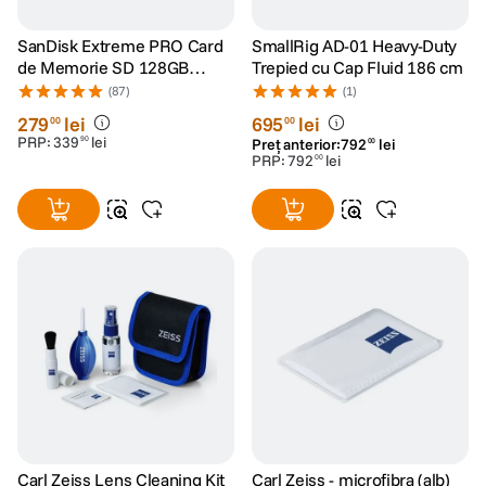
SanDisk Extreme PRO Card
SmallRig AD-01 Heavy-Duty
de Memorie SD 128GB
Trepied cu Cap Fluid 186 cm
SDXC UHS-I Class 10 U3 V30
(87)
(1)
+ 2 Ani RescuePRO Deluxe
279
lei
695
lei
00
00
PRP:
339
lei
90
Preț anterior:
792
lei
00
PRP:
792
lei
00
Carl Zeiss Lens Cleaning Kit
Carl Zeiss - microfibra (alb)