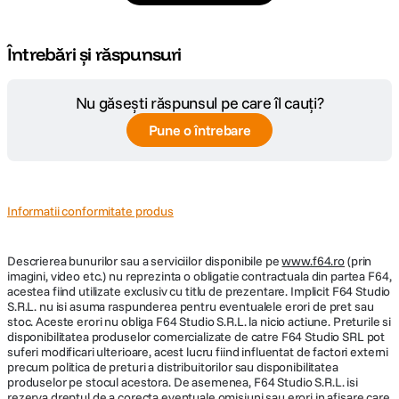
larg la cele cu
schimbati
tremuratul mainii,
zoom mare.
obiectivele doar
Cropping 4K
Rezolutie Video
4K
Sistemul Ball O.I.S.
prin pornirea
rezolva problema.
Întrebări și răspunsuri
reduce uzura
camerei. Grip-ul
Decuparile cu
mecanismului de
proiectat
Format-
calitate 2K din
AVCHD/MP4
actionare si
ergonomic se
inregistrare
imagini 4K pot fi
Nu găsești răspunsul pe care îl cauți?
imbunatateste
potriveste perfect
realizate cu
foarte mult
in mana,
usurinta folosind
Pune o întrebare
Timp
corectia pentru
permitand
50 min (4K)
doar camera, in
inregistrare
vibratiile mici ale
filmarea
intregime dupa
mainii.
confortabila
filmare.
pentru perioade
Tip Card
- Urmarire
SD
lungi de timp fara
automata
Memorie
Informatii conformitate produs
a va obosi, chiar si
ulterioara -
cu o singura mana.
Apropiere
Audio
Dolby 5.1 ?i AAC
ulterioara - Post
Descrierea bunurilor sau a serviciilor disponibile pe
www.f64.ro
(prin
Panoramare -
imagini, video etc.) nu reprezinta o obligatie contractuala din partea F64,
Microfon
Urmarire manuala
acestea fiind utilizate exclusiv cu titlu de prezentare. Implicit F64 Studio
Surround 5.1
ulterioara -
incorporat
S.R.L. nu isi asuma raspunderea pentru eventualele erori de pret sau
Stabilizare
stoc. Aceste erori nu obliga F64 Studio S.R.L. la nicio actiune. Preturile si
ulterioara - Zoom
disponibilitatea produselor comercializate de catre F64 Studio SRL pot
Difuzoare
ulterior
suferi modificari ulterioare, acest lucru fiind influentat de factori externi
Da
incorporate
precum politica de preturi a distribuitorilor sau disponibilitatea
produselor pe stocul acestora. De asemenea, F64 Studio S.R.L. isi
rezerva dreptul de a corecta eventuale omisiuni sau erori in afisare care