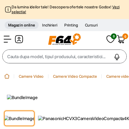
Da lumina ideilor tale! Descopera ofertele noastre Godox!
Vezi
selectia!
Magazin online
Inchirieri
Printing
Cursuri
0
0
Cont
Cauta dupa model, tipul produsului, caracteristici...
Top Cautari
Camere Video
Camere Video Compacte
Camere video
canon g7x
1
.
trepied
2
.
trepied telefon
3
.
peak design
4
.