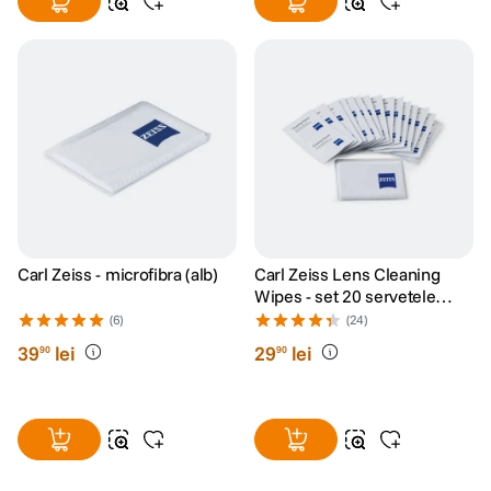
Carl Zeiss - microfibra (alb)
Carl Zeiss Lens Cleaning
Wipes - set 20 servetele
umede
(6)
(24)
39
lei
29
lei
90
90