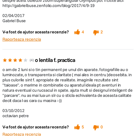
despre acest obiectiv zoom superangular Olympus pot fi citite aici:
http://gabrielbuse.zenfolio.com/blog/2017/4/9-19
02/04/2017
Gabriel Buse
V-a fost de ajutor aceasta recenzie?
4
2
Raporteaza recenzia
o lentila f. practica
4
o am de 2 luni si o tin permanent pe unul din aparate. fotografiile au o
luminozate, o transparenta si claritate ( mai ales in centru )deosebita. in
plus culorile sint f. apropiate de realitate. imaginile rezultate sint
''taioase''. o marime in combinatie cu aparatul ideala pt aventuri in
natura eventual cu rucsacul in spate. ajuta mult si designul inteligent de
''parcare''. nu as mai lua un slr cu o sticla echivalenta de aceasta calitate
decit daca l-as cara cu masina :-))
03/10/2012
octavian petre
V-a fost de ajutor aceasta recenzie?
5
0
Raporteaza recenzia