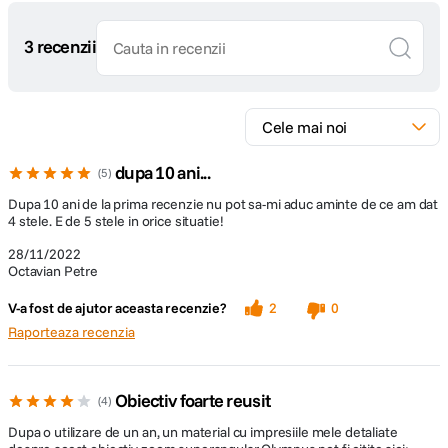
3 recenzii
DETALII PRODUCATOR
Cod producator
V313010BW000
dupa 10 ani...
5
Dupa 10 ani de la prima recenzie nu pot sa-mi aduc aminte de ce am dat
4 stele. E de 5 stele in orice situatie!
28/11/2022
Octavian Petre
V-a fost de ajutor aceasta recenzie?
2
0
Raporteaza recenzia
Obiectiv foarte reusit
4
Dupa o utilizare de un an, un material cu impresiile mele detaliate