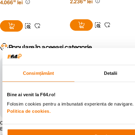
2
.
236
lei
99
4
.
066
lei
00
Populare în aceeași categorie
5 ani Garantie
5 ani Garantie
Consimțământ
Detalii
Bine ai venit la F64.ro!
Folosim cookies pentru a imbunatati experienta de navigare. P
Politica de cookies.
OM System M.Zuiko Digital
OM System 40-150mm F2.8
ED 12-100mm F4.0 IS PRO
Pro Obiectiv Foto Mirrorless
Obiectiv Foto Mirrorless
Montura MFT