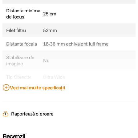
Distanta minima
25 cm
de focus
Filet filtru
52mm
Distanta focala
18-36 mm echivalent full frame
Stabilizare de
Nu
imagine
Tip Obiectiv
Ultra Wide
Vezi mai multe specificații
Obiectiv Fix /
Zoom
Zoom
Focala Zoom
9-18mm
Raportează o eroare
Unghi de
100° la 62°
cuprindere
Recenzii