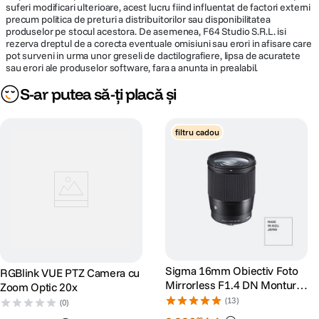
suferi modificari ulterioare, acest lucru fiind influentat de factori externi
precum politica de preturi a distribuitorilor sau disponibilitatea
produselor pe stocul acestora. De asemenea, F64 Studio S.R.L. isi
rezerva dreptul de a corecta eventuale omisiuni sau erori in afisare care
pot surveni in urma unor greseli de dactilografiere, lipsa de acuratete
sau erori ale produselor software, fara a anunta in prealabil.
S-ar putea să-ți placă și
filtru cadou
Sigma 16mm Obiectiv Foto
RGBlink VUE PTZ Camera cu
Mirrorless F1.4 DN Montura
Zoom Optic 20x
MFT
(13)
(0)