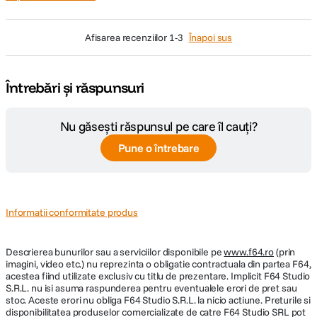
afisarea recenziilor
1-3
Înapoi sus
Întrebări și răspunsuri
Nu găsești răspunsul pe care îl cauți?
Pune o întrebare
Informatii conformitate produs
Descrierea bunurilor sau a serviciilor disponibile pe
www.f64.ro
(prin
imagini, video etc.) nu reprezinta o obligatie contractuala din partea F64,
acestea fiind utilizate exclusiv cu titlu de prezentare. Implicit F64 Studio
S.R.L. nu isi asuma raspunderea pentru eventualele erori de pret sau
stoc. Aceste erori nu obliga F64 Studio S.R.L. la nicio actiune. Preturile si
disponibilitatea produselor comercializate de catre F64 Studio SRL pot