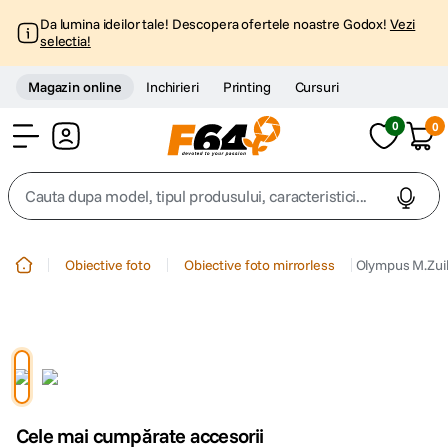
Da lumina ideilor tale! Descopera ofertele noastre Godox!
Vezi
selectia!
Magazin online
Inchirieri
Printing
Cursuri
0
0
Cont
Cauta dupa model, tipul produsului, caracteristici...
Top Cautari
Obiective foto
Obiective foto mirrorless
Olympus M.Zuik
canon g7x
1
.
trepied
2
.
trepied telefon
3
.
Cele mai cumpărate accesorii
peak design
4
.