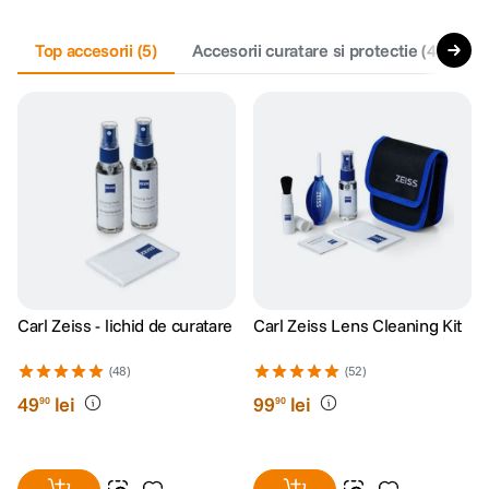
canon sx740 hs
Top accesorii
5
.
(
5
)
Accesorii curatare si protectie
(
4
)
M
lavaliera
6
.
card memorie
7
.
dji mic mini
8
.
dji osmo
9
.
insta 360
10
.
Carl Zeiss - lichid de curatare
Carl Zeiss Lens Cleaning Kit
(48)
(52)
49
lei
99
lei
90
90