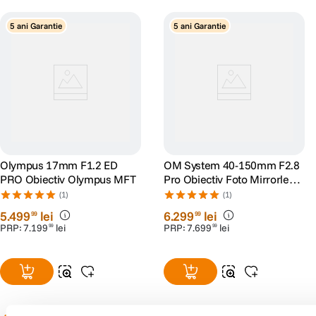
DETALII PRODUCATOR
5 ani Garantie
5 ani Garantie
Cod producator
V311020BE001
Olympus 17mm F1.2 ED
OM System 40-150mm F2.8
PRO Obiectiv Olympus MFT
Pro Obiectiv Foto Mirrorless
Montura MFT
(1)
(1)
5
.
499
lei
6
.
299
lei
99
99
PRP:
7
.
199
lei
PRP:
7
.
699
lei
99
99