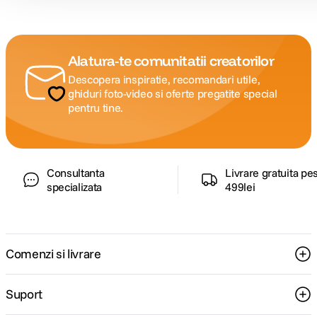
Alatura-te comunitatii creatorilor
Descopera inspiratie, recomandari utile,
ghiduri foto-video si oferte pregatite special
pentru tine.
Consultanta
Livrare gratuita pe
specializata
499lei
Comenzi si livrare
Suport