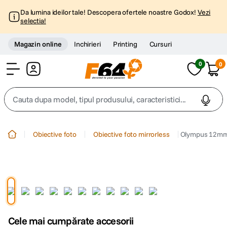
Da lumina ideilor tale! Descopera ofertele noastre Godox!
Vezi
selectia!
Magazin online
Inchirieri
Printing
Cursuri
0
0
Cont
Cauta dupa model, tipul produsului, caracteristici...
Top Cautari
Obiective foto
Obiective foto mirrorless
Olympus 12mm 
canon g7x
1
.
trepied
2
.
trepied telefon
3
.
Cele mai cumpărate accesorii
peak design
4
.