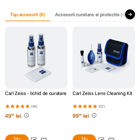
canon sx740 hs
Top accesorii
5
.
(
6
)
Accesorii curatare si protectie
(
4
)
F
lavaliera
6
.
sony fx
7
.
card memorie
8
.
dji mic mini
9
.
dji osmo
10
.
Carl Zeiss - lichid de curatare
Carl Zeiss Lens Cleaning Kit
(48)
(52)
49
lei
99
lei
90
90