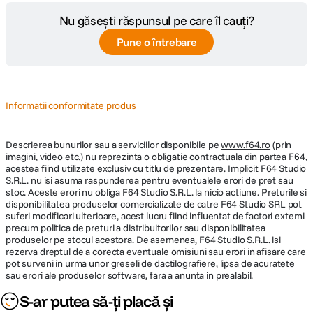
Nu găsești răspunsul pe care îl cauți?
Diafragma
f/2.0
Maxima
Pune o întrebare
Diafragma maxima: f/2Diafragma minima:
Plaja diafragme
f/22
Informatii conformitate produs
Tip Focalizare
Autofocus
Descrierea bunurilor sau a serviciilor disponibile pe
www.f64.ro
(prin
Parasolar inclus
Nu
imagini, video etc.) nu reprezinta o obligatie contractuala din partea F64,
acestea fiind utilizate exclusiv cu titlu de prezentare. Implicit F64 Studio
S.R.L. nu isi asuma raspunderea pentru eventualele erori de pret sau
DIMENSIUNE / GREUTATE:
stoc. Aceste erori nu obliga F64 Studio S.R.L. la nicio actiune. Preturile si
disponibilitatea produselor comercializate de catre F64 Studio SRL pot
suferi modificari ulterioare, acest lucru fiind influentat de factori externi
Diametru
56 mm
precum politica de preturi a distribuitorilor sau disponibilitatea
maxim
produselor pe stocul acestora. De asemenea, F64 Studio S.R.L. isi
rezerva dreptul de a corecta eventuale omisiuni sau erori in afisare care
pot surveni in urma unor greseli de dactilografiere, lipsa de acuratete
Lungime
43 mm
sau erori ale produselor software, fara a anunta in prealabil.
Greutate
130g
S-ar putea să-ți placă și