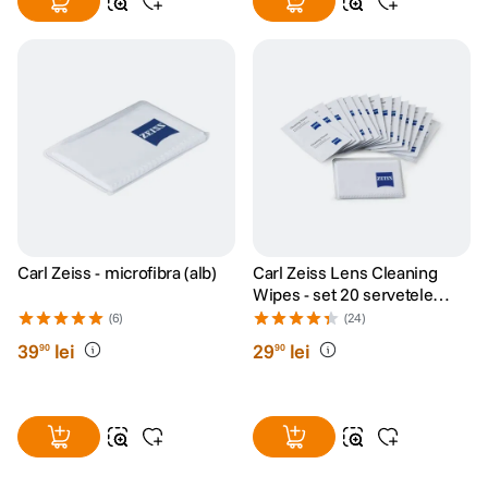
Carl Zeiss - microfibra (alb)
Carl Zeiss Lens Cleaning
Wipes - set 20 servetele
umede
(6)
(24)
39
lei
29
lei
90
90