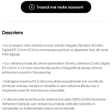
Încarcă mai multe accesorii
Descriere
• Cu un aspect retro atractiv si corp metalic integral, Olympus M.Zuiko
Digital ED 12mm f/2.0 se armonizeaza perfect cu aparatele foto din seria
PEN digitala.
• Cu o distanta focala de 24mm (echivalent 35mm), obiectivul Zuiko Digital
ED 12mm 1:2.0 este recomandat pentru fotografia de peisaj, interior,
arhitectura si pentru fotoreportaj.
• Diafragma maxima f/2.0 ofera rezultate exceptionale si in conditii de
iluminare redusa, mai ales in situatiile in care utilizarea blitului sau a
trepiedului este fie interzisa sau imposibila.
• O alta inovatie benefica este tratamentul optic ZERO (ZUIKO Extra-low
Reflection Optical), care reduce la jumatate reflexiile nedorite, in
comparatie cu tratamentele optice conventionale.