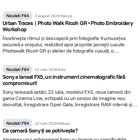
vedetă ale campaniei și alege lumina potrivită pentru următorul
tău proiect.
Noutati F64
5 august 2026
Raluca
Urban Traces | Photo Walk Ricoh GR • Photo Embroidery
Workshop
Încetineşte ritmul şi descoperă prin fotografie frumuseţea
ascunsă a oraşului, realizând apoi propriile poveşti cusute-
Photowalk Ricoh GR şi atelier de fotografie cusută, o
colaborare F64, Focus Nordic şi Ototo.
Noutati F64
22 iulie 2026
Kiko
Sony a lansat FX5, un instrument cinematografic fără
compromisuri!
Sony lansează astăzi, 22 iulie, modelul FX5, noua cameră din
gama Cinema Line, echipată cu un senzor de imagine nou
dezvoltat, înregistrare Open Gate, înregistrare RAW internă și
funcționalități de operare îmbunătățite. Detalii pe www.F64.ro
Noutati F64
22 iulie 2026
Raluca
Ce cameră Sony ți se potrivește?
Alegerea unui echipament Sony nu începe cu specificațiile