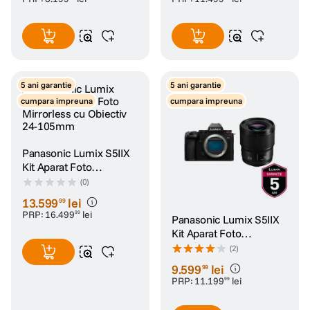
5 ani garantie
5 ani garantie
cumpara impreuna
cumpara impreuna
Panasonic Lumix S5IIX
Kit Aparat Foto
Mirrorless cu Obiectiv
(0)
24-105mm
13
.
599
lei
99
PRP:
16
.
499
lei
99
Panasonic Lumix S5IIX
Kit Aparat Foto
Mirrorless cu Obiectiv
(2)
50mm F1.8
9
.
599
lei
99
PRP:
11
.
199
lei
99