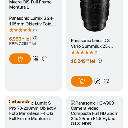
Panasonic Lumix S 24-
105mm Obiectiv Foto
Mirrorless F4 Macro OIS
(1)
Full Frame Montura L
6
.
999
lei
99
Panasonic Leica DG
PRP:
7
.
299
lei
99
Vario Summilux 25-
50mm Obiectiv Foto
(1)
Mirrorless F1.7
10
.
249
lei
99
5 ani garantie