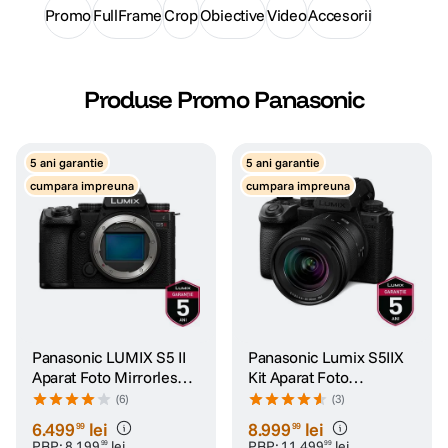
Promo
FullFrame
Crop
Obiective
Video
Accesorii
canon sx740 hs
5
.
lavaliera
6
.
Produse Promo Panasonic
card memorie
7
.
5 ani garantie
5 ani garantie
dji mic mini
cumpara impreuna
cumpara impreuna
8
.
dji osmo
9
.
insta 360
10
.
Panasonic LUMIX S5 II
Panasonic Lumix S5IIX
Aparat Foto Mirrorless
Kit Aparat Foto
Full Frame 24.2MP
Mirrorless cu Obiectiv
(6)
(3)
20-60mm
6
.
499
lei
8
.
999
lei
99
99
PRP:
8
.
199
lei
PRP:
11
.
499
lei
99
99