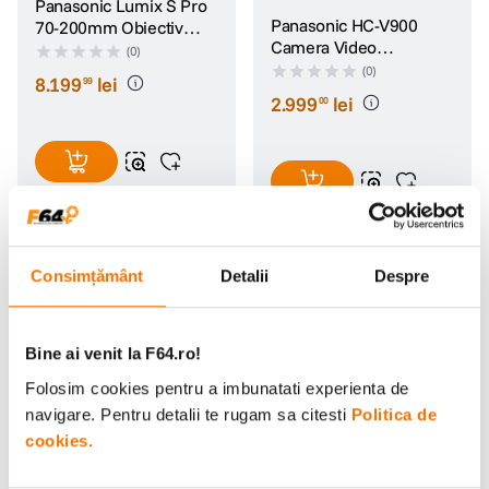
Panasonic Lumix S Pro
Panasonic HC-V900
70-200mm Obiectiv
Camera Video
Foto Mirrorless F4 OIS
(0)
Compacta Full HD Zoom
Full Frame Montura L
(0)
8
.
199
lei
99
24x 29mm F1.8 Hybrid
2
.
999
lei
00
O.I.S. HDR
5 ani garantie
Consimțământ
Detalii
Despre
cumpara impreuna
Bine ai venit la F64.ro!
Panasonic HC-VX3
Panasonic Lumix S5 IIX
Camera Video
Aparat Foto Mirrorless
Folosim cookies pentru a imbunatati experienta de
Compacta 4K Zoom 24x
Full-Frame 24.2MP
(2)
(3)
navigare. Pentru detalii te rugam sa citesti
Politica de
25mm F1.8 Hybrid O.I.S.
Body
cookies.
3
.
799
lei
7
.
499
lei
00
99
PRP:
9
.
499
lei
99