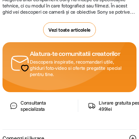
tehnice, ci cu modul în care fotografiezi sau filmezi. În acest
ghid vei descoperi ce cameră și ce obiective Sony se potrivesc
cel mai bine stilului tău, fie că îți cumperi primul mirrorless, faci
trecerea la un sistem full-frame sau cauți o soluție dedicată
Vezi toate articolele
producției video.
Alatura-te comunitatii creatorilor
Descopera inspiratie, recomandari utile,
ghiduri foto-video si oferte pregatite special
pentru tine.
Consultanta
Livrare gratuita pe
specializata
499lei
Comenzi si livrare