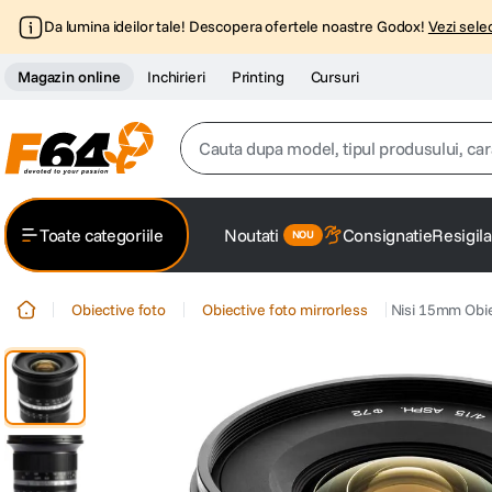
Da lumina ideilor tale! Descopera ofertele noastre Godox!
Vezi selec
Magazin online
Inchirieri
Printing
Cursuri
Cauta dupa model, tipul produsului, caracter
Top Cautari
Toate categoriile
Noutati
Consignatie
Resigila
canon g7x
1
.
Obiective foto
Obiective foto mirrorless
Nisi 15mm Obie
trepied
2
.
trepied telefon
3
.
peak design
4
.
canon sx740 hs
5
.