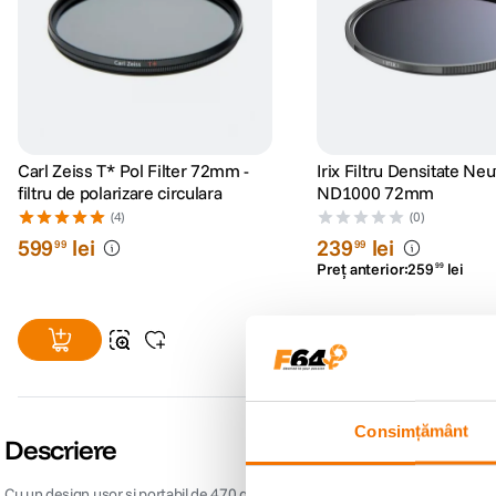
Carl Zeiss T* Pol Filter 72mm -
Irix Filtru Densitate Neu
filtru de polarizare circulara
ND1000 72mm
(4)
(0)
599
lei
239
lei
99
99
Preț anterior:
259
lei
99
Consimțământ
Descriere
Cu un design usor si portabil de 470 grame, acest obiectiv se potriveste perfe