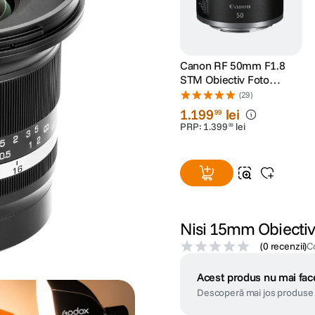
Canon RF 50mm F1.8
STM Obiectiv Foto
Mirrorless
(29)
1
.
199
lei
99
PRP:
1
.
399
lei
99
Nisi 15mm Obiectiv
(
0 recenzii
)
C
Acest produs nu mai face
Descoperă mai jos produse 