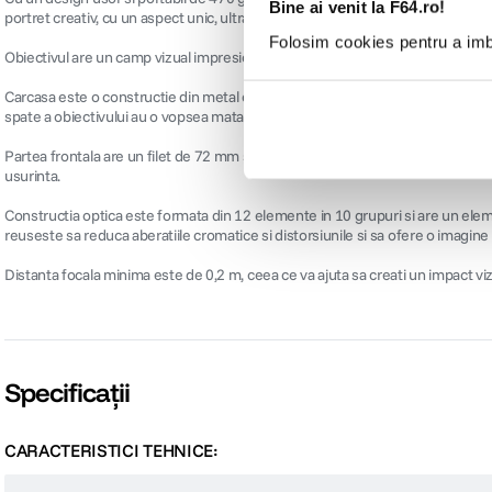
Bine ai venit la F64.ro!
portret creativ, cu un aspect unic, ultra-wide.
Folosim cookies pentru a imbu
Obiectivul are un camp vizual impresionant de 112 °, mai larg decat unghiul 
Carcasa este o constructie din metal care ii confera durabilitate si siguranta c
spate a obiectivului au o vopsea mata antireflex si pentru a evita efectul de g
Partea frontala are un filet de 72 mm si accepta filtre circulare standard de 7
usurinta.
Constructia optica este formata din 12 elemente in 10 grupuri si are un ele
reuseste sa reduca aberatiile cromatice si distorsiunile si sa ofere o imagine 
Distanta focala minima este de 0,2 m, ceea ce va ajuta sa creati un impact vizu
Specificații
CARACTERISTICI TEHNICE: