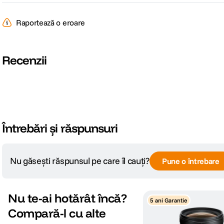
Raport marire
13x
Raportează o eroare
Nr. lamele diafragma
10
Recenzii
Diafragma Maxima
f/4.0
Plaja diafragme
f/4 -f/22
Tip Focalizare
Manual Focus
Întrebări și răspunsuri
DIMENSIUNE / GREUTATE:
Nu găsești răspunsul pe care îl cauți?
Lungime
82 mm
Pune o întrebare
Greutate
470
Nu te-ai hotărât încă?
5 ani Garantie
Compară-l cu alte