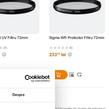
 UV Filtru 72mm
Sigma WR Protector Filtru 72mm
(0)
(0)
i
233
lei
99
Despre
rafie, de la natura si astrofotografie la fotografie de strada, de actiune si