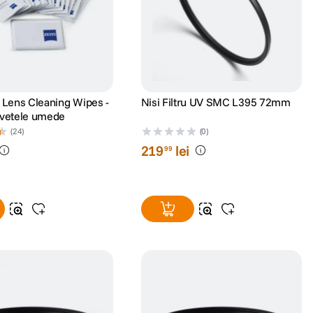
s Lens Cleaning Wipes -
Nisi Filtru UV SMC L395 72mm
rvetele umede
(24)
(0)
219
lei
99