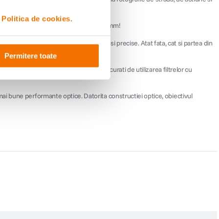
i
Politica de cookies.
echivalent cu o distanta focala de 14,5 mm!
a usor si permite ajustari confortabile si precise. Atat fata, cat si partea din
Permitere toate
iati in timp ce experimentati si va bucurati de utilizarea filtrelor cu
ai bune performante optice. Datorita constructiei optice, obiectivul