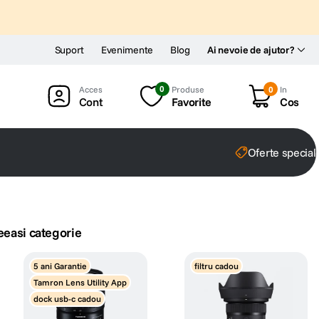
Suport
Evenimente
Blog
Ai nevoie de ajutor?
0
Produse
0
In
Cont
Favorite
Cos
Oferte special
eeasi categorie
5 ani Garantie
filtru cadou
Tamron Lens Utility App
dock usb-c cadou