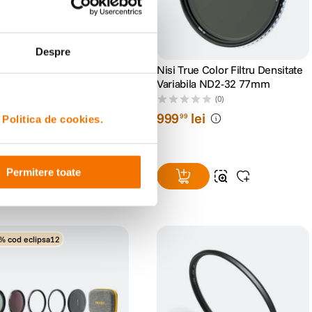
Despre
 Filtru UV SMC L395 77mm
Nisi True Color Filtru Densitate
Variabila ND2-32 77mm
(0)
(0)
lei
999
lei
99
99
i
Politica de cookies.
Permitere toate
% cod eclipsa12