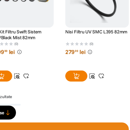
Kit Filtru Swift Sistem
Nisi Filtru UV SMC L395 82mm
Black Mist 82mm
(0)
(0)
99
lei
279
lei
99
99
zultate
use