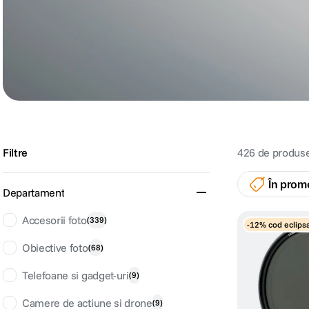
lavaliera
6
.
card memorie
7
.
dji mic mini
8
.
dji osmo
9
.
Filtre
426
de produs
insta 360
10
.
În prom
Departament
Accesorii foto
(
339
)
-12% cod eclips
Obiective foto
(
68
)
Telefoane si gadget-uri
(
9
)
Camere de actiune si drone
(
9
)