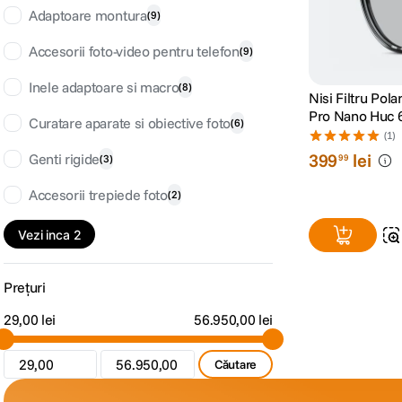
Adaptoare montura
(
9
)
Accesorii foto-video pentru telefon
(
9
)
Inele adaptoare si macro
(
8
)
Nisi Filtru Pola
Pro Nano Huc
Curatare aparate si obiective foto
(
6
)
(1)
399
lei
Genti rigide
(
3
)
99
Accesorii trepiede foto
(
2
)
Vezi inca 2
Prețuri
29,00 lei
56.950,00 lei
Căutare