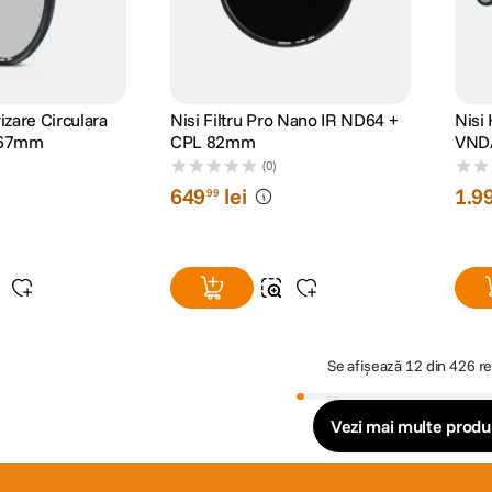
rizare Circulara
Nisi Filtru Pro Nano IR ND64 +
Nisi 
 67mm
CPL 82mm
VND/
(0)
649
lei
1
.
9
99
Se afișează
12 din 426 re
Vezi mai multe prod