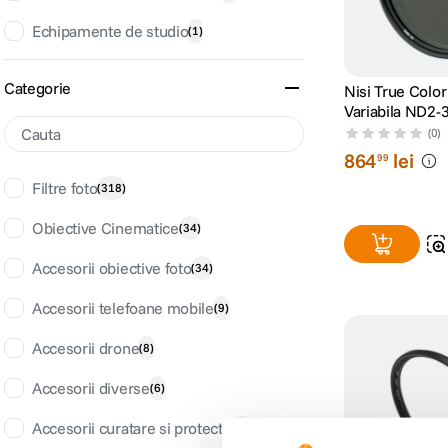
Echipamente de studio
(
1
)
Categorie
Nisi True Color
Variabila ND2
(0)
864
lei
99
Filtre foto
(
318
)
Obiective Cinematice
(
34
)
Accesorii obiective foto
(
34
)
Accesorii telefoane mobile
(
9
)
Accesorii drone
(
8
)
Accesorii diverse
(
6
)
Accesorii curatare si protectie
(
6
)