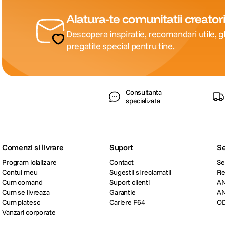
Alatura-te comunitatii creatori
Descopera inspiratie, recomandari utile, gh
pregatite special pentru tine.
Consultanta
specializata
Comenzi si livrare
Suport
Se
Program loializare
Contact
Se
Contul meu
Sugestii si reclamatii
Re
Cum comand
Suport clienti
A
Cum se livreaza
Garantie
A
Cum platesc
Cariere F64
O
Vanzari corporate