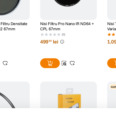
 Filtru Densitate
Nisi Filtru Pro Nano IR ND64 +
Nisi 
-32 67mm
CPL 67mm
Vari
(0)
499
lei
1
.
0
99
cum