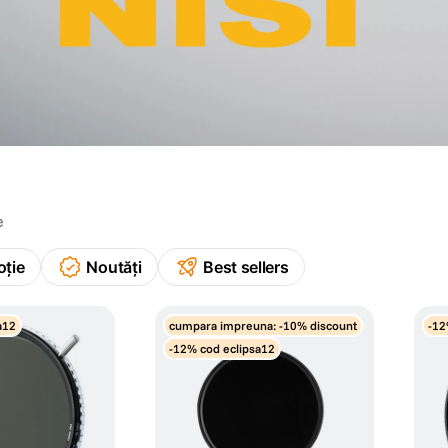
e
oție
Noutăți
Best sellers
a12
cumpara impreuna: -10% discount
-12
-12% cod eclipsa12