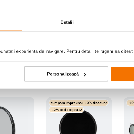
Detalii
V SMC L395 67mm
Nisi Kit de Curatare cu Stilou
Nisi
pentru Lentile si Pompa
(0)
99
lei
229
90
natati experienta de navigare. Pentru detalii te rugam sa citest
Personalizează
cumpara impreuna: -10% discount
-12
-12% cod eclipsa12