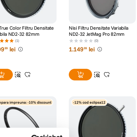
True Color Filtru Densitate
Nisi Filtru Densitate Variabila
abila ND2-32 82mm
ND2-32 JetMag Pro 82mm
(1)
(0)
99
lei
1
.
149
lei
99
99
para impreuna: -10% discount
-12% cod eclipsa12