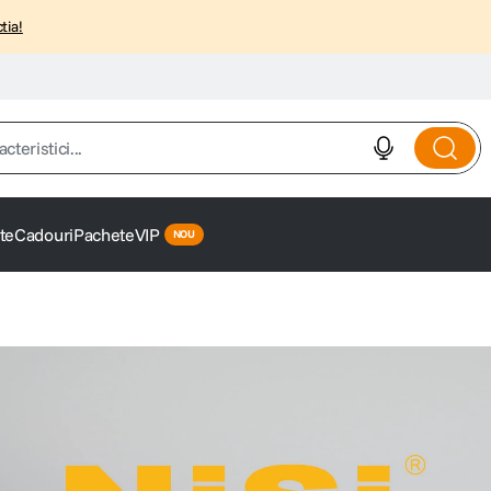
tia!
istici...
te
Cadouri
Pachete
VIP