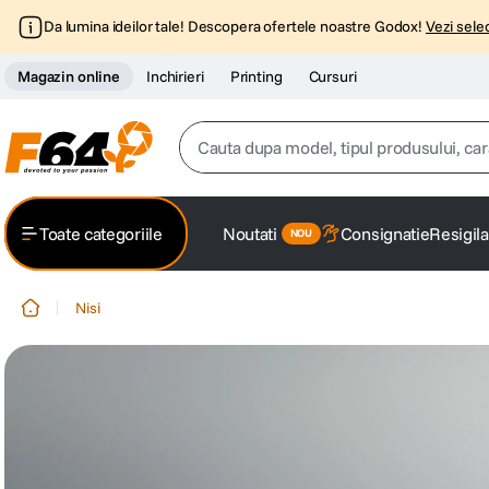
Da lumina ideilor tale! Descopera ofertele noastre Godox!
Vezi selec
Magazin online
Inchirieri
Printing
Cursuri
Cauta dupa model, tipul produsului, caracter
Top Cautari
Toate categoriile
Noutati
Consignatie
Resigila
canon g7x
1
.
Nisi
trepied
2
.
trepied telefon
3
.
peak design
4
.
canon sx740 hs
5
.