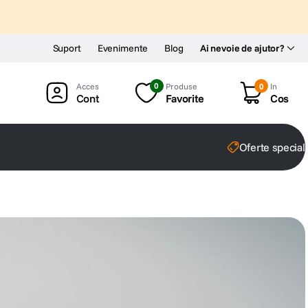
Suport
Evenimente
Blog
Ai nevoie de ajutor?
0
Produse
0
In
Cont
Favorite
Cos
Oferte special