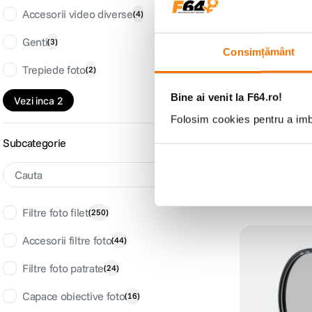
Accesorii video diverse
(
4
)
Genti
(
3
)
Consimțământ
Trepiede foto
Nisi Filtru U
(
2
)
Bine ai venit la F64.ro!
(0)
Vezi inca 2
179
lei
99
Folosim cookies pentru a imbu
Subcategorie
Filtre foto filet
(
250
)
Accesorii filtre foto
(
44
)
Filtre foto patrate
(
24
)
Capace obiective foto
(
16
)