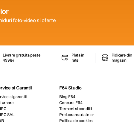
lor
iduri foto-video si oferte
Livrare gratuita peste
Plata in
Ridicare din
499lei
rate
magazin
rvice si Garantii
F64 Studio
rvice si garantii
Blog F64
turnare
Concurs F64
NPC
Termeni si conditii
NPC-SAL
Prelucrarea datelor
DR
Politica de cookies