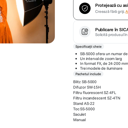
Protejează cu a
Creează fără griji.
A
Publicare în SIC
Solicită produsul î
Specificații cheie
SB-5000 ofera un numar de 
Un interval de zoom larg
In format FX, de 24-200 mm
Trei modele de iluminare
Pachetul include
Blitz SB-5000
Difuzor SW-15H
Filtru fluorescent SZ-4FL
Filtru incandescent SZ-4TN
Stand AS-22
Toc SS-5000
Saculet
Manual