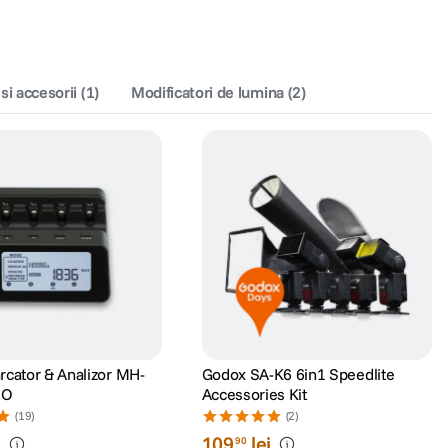
 si accesorii
(
1
)
Modificatori de lumina
(
2
)
rcator & Analizor MH-
Godox SA-K6 6in1 Speedlite
RO
Accessories Kit
(19)
(2)
i
109
lei
90