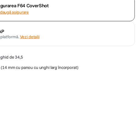
sigurarea F64 CoverShot
daugă asigurare
AP
n platformă.
Vezi detalii
ghid de 34,5
 (14 mm cu panou cu unghi larg încorporat)