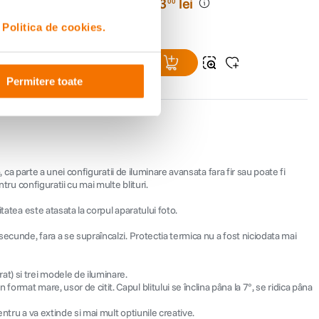
223
lei
00
or:
81
lei
00
i
Politica de cookies.
Permitere toate
 ca parte a unei configuratii de iluminare avansata fara fir sau poate fi
tru configuratii cu mai multe blituri.
tatea este atasata la corpul aparatului foto.
secunde, fara a se supraîncalzi. Protectia termica nu a fost niciodata mai
t) si trei modele de iluminare.
rmat mare, usor de citit. Capul blitului se înclina pâna la 7°, se ridica pâna
ntru a va extinde si mai mult optiunile creative.