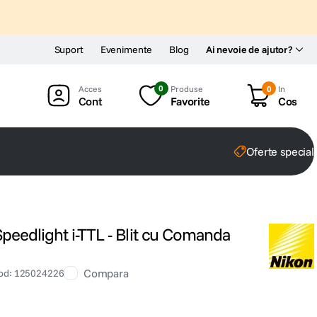
Suport
Evenimente
Blog
Ai nevoie de ajutor?
0
Produse
0
In
Cont
Favorite
Cos
Oferte special
peedlight i-TTL - Blit cu Comanda
Compara
od
:
125024226