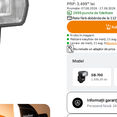
PRP:
3
.
499
lei
99
Promoție:
07.08.2026
-
17.08.2026
2699 puncte de fidelitate
Rate fără dobânda de la
112
Ad
În stoc în magazin
Ridicare easybox: de marți, 11 aug.
Livrare: de marți, 11 aug. în
Bucures
Nu include un adaptor de priza
Model
SB-700
1.699,99 lei
Informații garanț
Persoană fizică: 24 