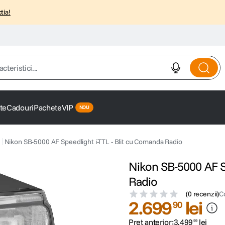
tia!
istici...
te
Cadouri
Pachete
VIP
Nikon SB-5000 AF Speedlight i-TTL - Blit cu Comanda Radio
Nikon SB-5000 AF S
Radio
(
0 recenzii
)
C
2
.
699
lei
90
Preț anterior:
3
.
499
lei
99