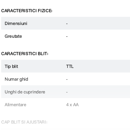
CARACTERISTICI FIZICE:
Dimensiuni
-
Greutate
-
CARACTERISTICI BLIT:
Tip blit
TTL
Numar ghid
-
Unghi de cuprindere
-
Alimentare
4 x AA
CAP BLIT SI AJUSTARI: