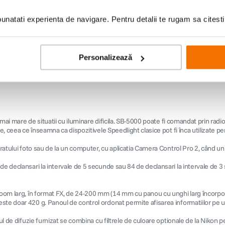
39
lei
19
lei
90
90
Preț anterior:
119
lei
Preț anteri
90
natati experienta de navigare. Pentru detalii te rugam sa citest
PRP:
119
lei
90
Personalizează
 mai mare de situatii cu iluminare dificila. SB-5000 poate fi comandat prin radio,
e, ceea ce înseamna ca dispozitivele Speedlight clasice pot fi înca utilizate pen
aratului foto sau de la un computer, cu aplicatia Camera Control Pro 2, când uni
e declansari la intervale de 5 secunde sau 84 de declansari la intervale de 3 
 zoom larg, în format FX, de 24-200 mm (14 mm cu panou cu unghi larg încorpora
e doar 420 g. Panoul de control ordonat permite afisarea informatiilor pe un fo
ul de difuzie furnizat se combina cu filtrele de culoare optionale de la Nikon pe