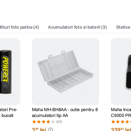
lituri foto patina
(
4
)
Acumulatori foto si baterii
(
3
)
Stative
ori Pre-
Maha MH-BH8AA - cutie pentru 8
Maha Inca
 bucati
acumulatori tip AA
C9000 P
(15)
3
lei
339
le
90
90