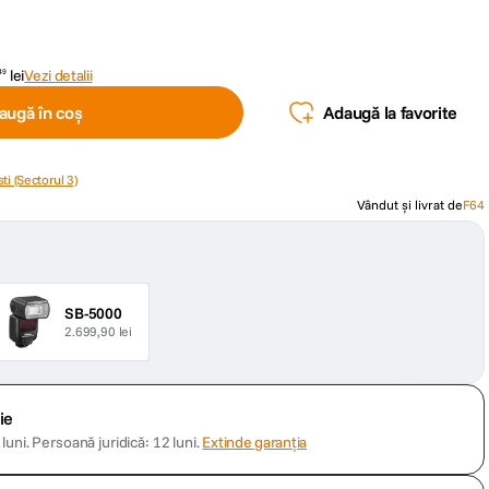
lei
Vezi detalii
49
augă în coș
Adaugă la favorite
ti (Sectorul 3)
Vândut și livrat de
F64
SB-5000
2.699,90 lei
ie
luni.
Persoană juridică: 12 luni.
Extinde garanția