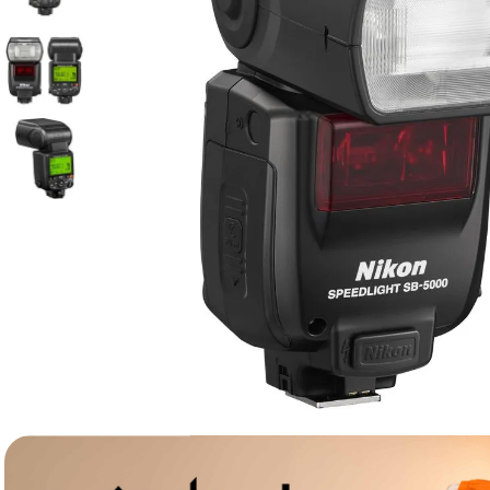
lavaliera
6
.
card memorie
7
.
dji mic mini
8
.
dji osmo
9
.
insta 360
10
.