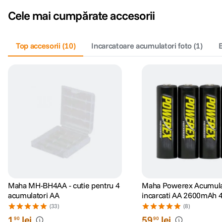
Cele mai cumpărate accesorii
Top accesorii
(
10
)
Incarcatoare acumulatori foto
(
1
)
B
Maha MH-BH4AA - cutie pentru 4
Maha Powerex Acumulat
acumulatori AA
incarcati AA 2600mAh 4
(33)
(8)
1
lei
59
lei
90
90