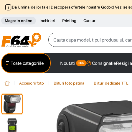
Da lumina ideilor tale! Descopera ofertele noastre Godox!
Vezi selec
Magazin online
Inchirieri
Printing
Cursuri
Cauta dupa model, tipul produsului, caracter
Top Cautari
Toate categoriile
Noutati
Consignatie
Resigila
canon g7x
1
.
Accesorii foto
Blituri foto patina
Blituri dedicate TTL
trepied
2
.
trepied telefon
3
.
peak design
4
.
canon sx740 hs
5
.