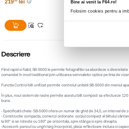
219
lei
69
lei
00
00
Bine ai venit la F64.ro!
Folosim cookies pentru a imbu
Descriere
Fiind rapid si fiabil, SB-5000 le permite fotografilor sa abordeze o diversitate
comandat în mod traditional prin utilizarea semnalelor optice pe linia de vizar
Functia Control blit unificat permite controlul unitatii SB-5000 din meniul ap
În plus, noul sistem de racire permite acestui blit compact sa efectueze 120 d
buna.
- Specificatii cheie: SB-5000 ofera un numar de ghid de 34,5, un interval de
- Constructie compacta, comenzi ordonate: corpul compact al blitului cântarest
la 90° si se roteste cu 180° pe orizontala, spre stânga si spre dreapta.
-Accesorii: panoul cu unghi larg încorporat, placa reflectoare inclusa si capac