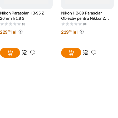
Nikon Parasolar HB-95 Z
Nikon HB-89 Parasolar
20mm f/1.8 S
Obiectiv pentru Nikkor Z
35mm f/1.8 S
(0)
(0)
229
lei
219
lei
99
99
Alatura-te comunitatii creatorilor
Descopera inspiratie, recomandari utile,
ghiduri foto-video si oferte pregatite special
pentru tine.