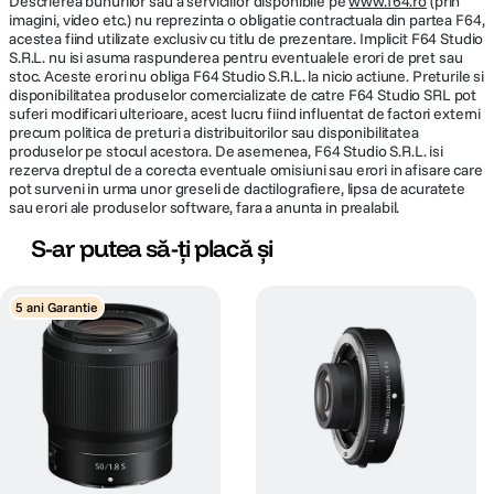
Descrierea bunurilor sau a serviciilor disponibile pe
www.f64.ro
(prin
imagini, video etc.) nu reprezinta o obligatie contractuala din partea F64,
acestea fiind utilizate exclusiv cu titlu de prezentare. Implicit F64 Studio
S.R.L. nu isi asuma raspunderea pentru eventualele erori de pret sau
stoc. Aceste erori nu obliga F64 Studio S.R.L. la nicio actiune. Preturile si
disponibilitatea produselor comercializate de catre F64 Studio SRL pot
suferi modificari ulterioare, acest lucru fiind influentat de factori externi
precum politica de preturi a distribuitorilor sau disponibilitatea
produselor pe stocul acestora. De asemenea, F64 Studio S.R.L. isi
rezerva dreptul de a corecta eventuale omisiuni sau erori in afisare care
pot surveni in urma unor greseli de dactilografiere, lipsa de acuratete
sau erori ale produselor software, fara a anunta in prealabil.
S-ar putea să-ți placă și
5 ani Garantie