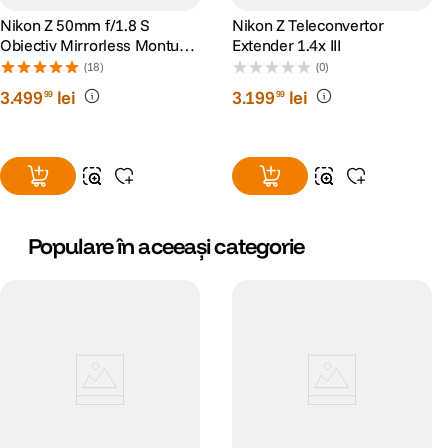
Nikon Z 50mm f/1.8 S
Nikon Z Teleconvertor
Obiectiv Mirrorless Montura
Extender 1.4x III
Nikon Z
(18)
(0)
3
.
499
lei
3
.
199
lei
99
99
Populare în aceeași categorie