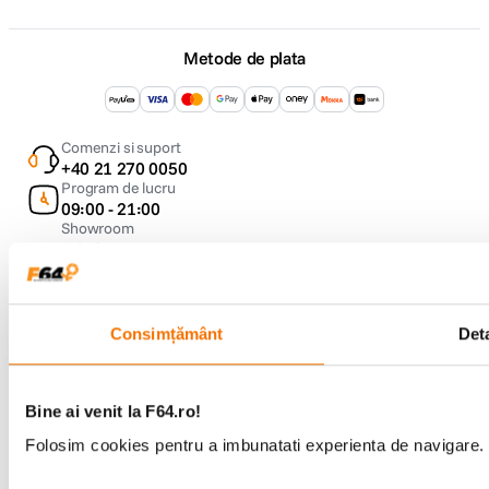
Metode de plata
Comenzi si suport
+40 21 270 0050
Program de lucru
09:00 - 21:00
Showroom
Bd-ul Unirii 64, Bucuresti
Consimțământ
Deta
Bine ai venit la F64.ro!
Copyright © F64 2001 - 2026
Folosim cookies pentru a imbunatati experienta de navigare. P
Parteneri tehnologie: