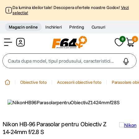
Da lumina ideilor tale! Descopera ofertele noastre Godox!
Vezi
selectia!
Magazin online
Inchirieri
Printing
Cursuri
0
0
Cont
Cauta dupa model, tipul produsului, caracteristici...
Top Cautari
Obiective foto
Accesorii obiective foto
Parasolare obi
canon g7x
1
.
trepied
2
.
trepied telefon
Nikon HB-96 Parasolar pentru Obiectiv Z
3
.
14-24mm f/2.8 S
peak design
4
.