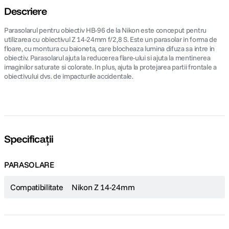
Descriere
Parasolarul pentru obiectiv HB-96 de la Nikon este conceput pentru
utilizarea cu obiectivul Z 14-24mm f/2,8 S. Este un parasolar in forma de
floare, cu montura cu baioneta, care blocheaza lumina difuza sa intre in
obiectiv. Parasolarul ajuta la reducerea flare-ului si ajuta la mentinerea
imaginilor saturate si colorate. In plus, ajuta la protejarea partii frontale a
obiectivului dvs. de impacturile accidentale.
Specificații
PARASOLARE
Compatibilitate
Nikon Z 14-24mm