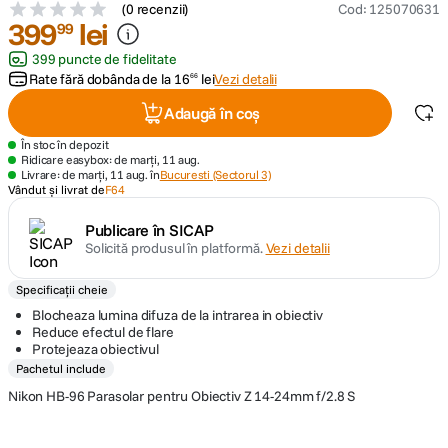
(
0 recenzii
)
Cod
:
125070631
399
lei
99
canon sx740 hs
5
.
399 puncte de fidelitate
Rate fără dobânda de la
16
lei
Vezi detalii
66
lavaliera
6
.
Adaugă în coș
card memorie
7
.
În stoc în depozit
Ridicare easybox: de marți, 11 aug.
Livrare: de marți, 11 aug. în
Bucuresti (Sectorul 3)
ulanzi
8
.
Vândut și livrat de
F64
Publicare în SICAP
insta 360
9
.
Solicită produsul în platformă.
Vezi detalii
godox
10
.
Specificații cheie
Blocheaza lumina difuza de la intrarea in obiectiv
Reduce efectul de flare
Protejeaza obiectivul
Pachetul include
Nikon HB-96 Parasolar pentru Obiectiv Z 14-24mm f/2.8 S