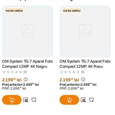
canon sx740 hs
curea cadou
curea cadou
5
.
lavaliera
6
.
card memorie
7
.
dji mic mini
8
.
dji osmo
OM System TG-7 Aparat Foto
9
.
OM System TG-7 Aparat Foto
Compact 12MP 4K Negru
Compact 12MP 4K Rosu
insta 360
(0)
(0)
10
.
2
.
199
lei
2
.
199
lei
99
99
Preț anterior:
2
.
499
lei
Preț anterior:
2
.
499
lei
99
99
PRP:
2
.
699
lei
PRP:
2
.
699
lei
99
99