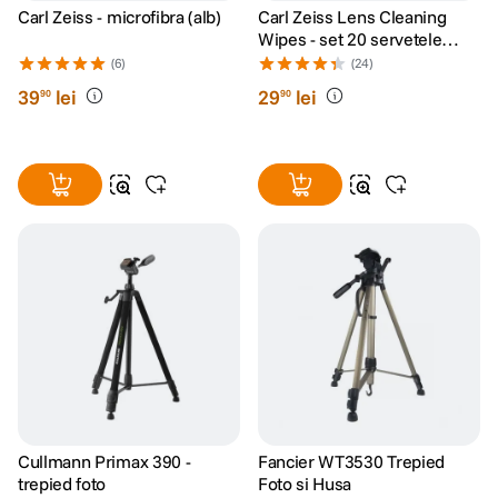
Carl Zeiss - microfibra (alb)
Carl Zeiss Lens Cleaning
Wipes - set 20 servetele
umede
(6)
(24)
39
lei
29
lei
90
90
Cullmann Primax 390 -
Fancier WT3530 Trepied
trepied foto
Foto si Husa