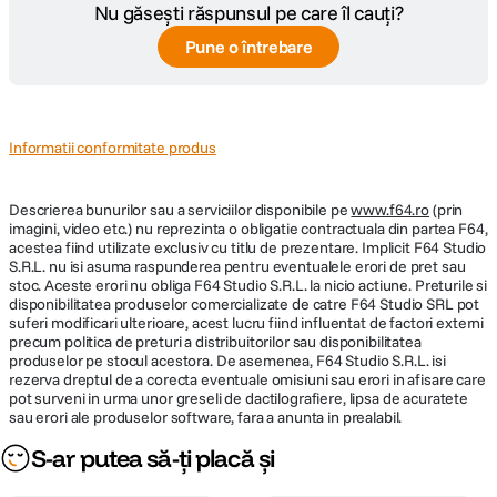
Moduri
Landscape Night Landscape Night
Nu găsești răspunsul pe care îl cauți?
presetate
Portrait Party/Indoor Pet Portrait Portrait
Pune o întrebare
(Scene)
Snow Sports Sunset Underwater Multiple
Exposure Lighten Super Lapse Movie
Time Lapse Movie "
Capacitate
Informatii conformitate produs
7.0 fps
rafala
Descrierea bunurilor sau a serviciilor disponibile pe
www.f64.ro
(prin
Temporizator
2, 5 si 10 sec
imagini, video etc.) nu reprezinta o obligatie contractuala din partea F64,
acestea fiind utilizate exclusiv cu titlu de prezentare. Implicit F64 Studio
S.R.L. nu isi asuma raspunderea pentru eventualele erori de pret sau
DETALII PRODUCATOR
stoc. Aceste erori nu obliga F64 Studio S.R.L. la nicio actiune. Preturile si
disponibilitatea produselor comercializate de catre F64 Studio SRL pot
suferi modificari ulterioare, acest lucru fiind influentat de factori externi
Cod producator
VQA071K001
precum politica de preturi a distribuitorilor sau disponibilitatea
produselor pe stocul acestora. De asemenea, F64 Studio S.R.L. isi
rezerva dreptul de a corecta eventuale omisiuni sau erori in afisare care
ECRAN / VIEWFINDER:
pot surveni in urma unor greseli de dactilografiere, lipsa de acuratete
sau erori ale produselor software, fara a anunta in prealabil.
Display LCD
3`` 921,000 TFT LCD
S-ar putea să-ți placă și