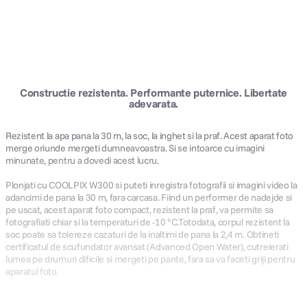
Constructie rezistenta. Performante puternice. Libertate
adevarata.
Rezistent la apa pana la 30 m, la soc, la inghet si la praf. Acest aparat foto
merge oriunde mergeti dumneavoastra. Si se intoarce cu imagini
minunate, pentru a dovedi acest lucru.
Plonjati cu COOLPIX W300 si puteti inregistra fotografii si imagini video la
adancimi de pana la 30 m, fara carcasa. Fiind un performer de nadejde si
pe uscat, acest aparat foto compact, rezistent la praf, va permite sa
fotografiati chiar si la temperaturi de -10 °C.Totodata, corpul rezistent la
soc poate sa tolereze cazaturi de la inaltimi de pana la 2,4 m. Obtineti
certificatul de scufundator avansat (Advanced Open Water), cutreierati
lumea pe drumuri dificile si mergeti pe pante, fara sa va faceti griji pentru
aparatul foto.