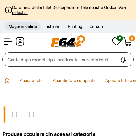
Da lumina ideilor tale! Descopera ofertele noastre Godox!
Vezi
selectia!
Magazin online
Inchirieri
Printing
Cursuri
0
0
Cont
Cauta dupa model, tipul produsului, caracteristici...
Top Cautari
Aparate foto
Aparate foto compacte
Aparate foto co
canon g7x
1
.
trepied
2
.
trepied telefon
3
.
Produse populare din aceeasi categorie
peak design
4
.