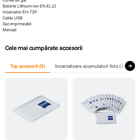
Curea de gat
Baterie Lithium-Ion EN-EL12
Incarcator EH-73P
Cablu USB
Sac imprmeabil
Manual
Cele mai cumpărate accesorii
Top accesorii
(
9
)
Incarcatoare acumulatori foto
(
1
)
Ac