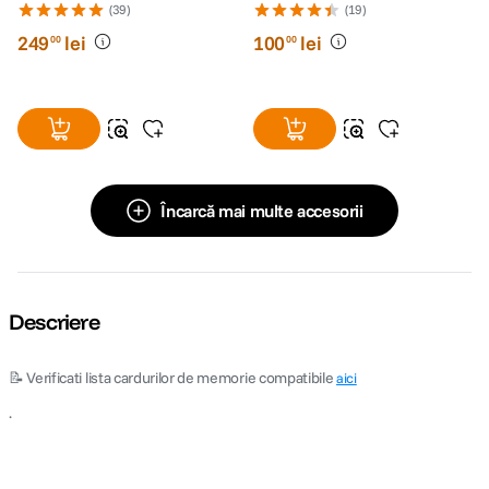
(39)
(19)
249
lei
100
lei
00
00
Încarcă mai multe accesorii
Descriere
📝 Verificati lista cardurilor de memorie compatibile
aici
.