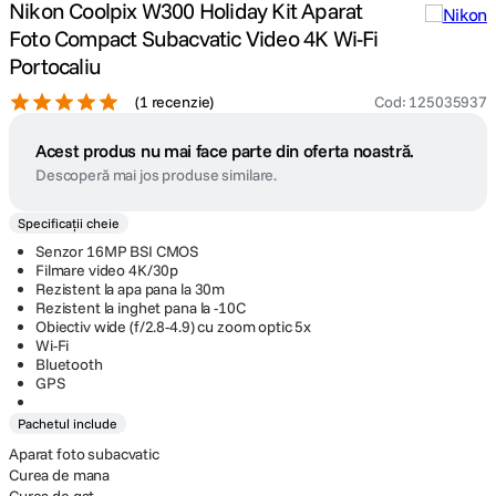
Nikon Coolpix W300 Holiday Kit Aparat
Foto Compact Subacvatic Video 4K Wi-Fi
Portocaliu
(
1 recenzie
)
Cod
:
125035937
Acest produs nu mai face parte din oferta noastră.
Descoperă mai jos produse similare.
Specificații cheie
Senzor 16MP BSI CMOS
Filmare video 4K/30p
Rezistent la apa pana la 30m
Rezistent la inghet pana la -10C
Obiectiv wide (f/2.8-4.9) cu zoom optic 5x
Wi-Fi
Bluetooth
GPS
Pachetul include
Aparat foto subacvatic
Curea de mana