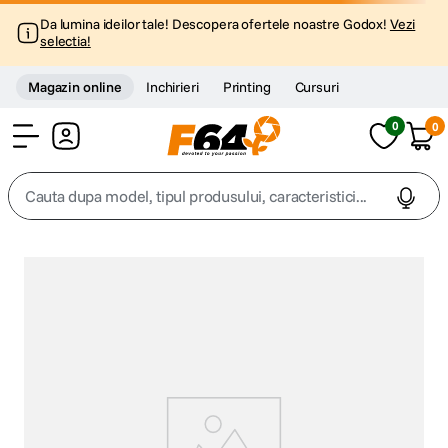
Da lumina ideilor tale! Descopera ofertele noastre Godox!
Vezi
selectia!
Magazin online
Inchirieri
Printing
Cursuri
0
0
Cont
Cauta dupa model, tipul produsului, caracteristici...
Top Cautari
canon g7x
1
.
trepied
2
.
trepied telefon
3
.
peak design
4
.