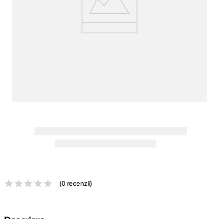
canon sx740 hs
5
.
lavaliera
6
.
card memorie
7
.
ulanzi
8
.
insta 360
9
.
godox
10
.
(
0 recenzii
)