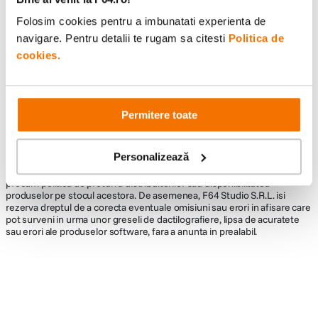
Folosim cookies pentru a imbunatati experienta de
navigare. Pentru detalii te rugam sa citesti
Politica de
cookies.
Informatii conformitate produs
Descrierea bunurilor sau a serviciilor disponibile pe
www.f64.ro
(prin
imagini, video etc.) nu reprezinta o obligatie contractuala din partea F64,
Permitere toate
acestea fiind utilizate exclusiv cu titlu de prezentare. Implicit F64 Studio
S.R.L. nu isi asuma raspunderea pentru eventualele erori de pret sau
stoc. Aceste erori nu obliga F64 Studio S.R.L. la nicio actiune. Preturile si
Personalizează
disponibilitatea produselor comercializate de catre F64 Studio SRL pot
suferi modificari ulterioare, acest lucru fiind influentat de factori externi
precum politica de preturi a distribuitorilor sau disponibilitatea
produselor pe stocul acestora. De asemenea, F64 Studio S.R.L. isi
rezerva dreptul de a corecta eventuale omisiuni sau erori in afisare care
pot surveni in urma unor greseli de dactilografiere, lipsa de acuratete
sau erori ale produselor software, fara a anunta in prealabil.
Alatura-te comunitatii creatorilor
Descopera inspiratie, recomandari utile,