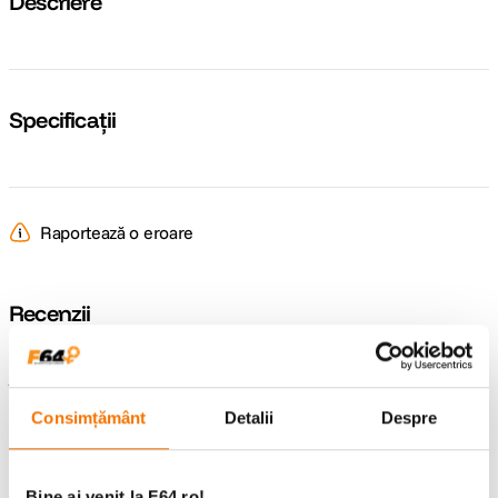
Descriere
Specificații
Raportează o eroare
Recenzii
Întrebări și răspunsuri
Consimțământ
Detalii
Despre
Nu găsești răspunsul pe care îl cauți?
Pune o întrebare
Bine ai venit la F64.ro!