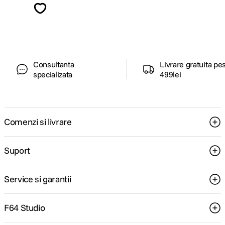
ghiduri foto-video si oferte pregatite special
pentru tine.
Consultanta
Livrare gratuita pe
specializata
499lei
Comenzi si livrare
Suport
Service si garantii
F64 Studio