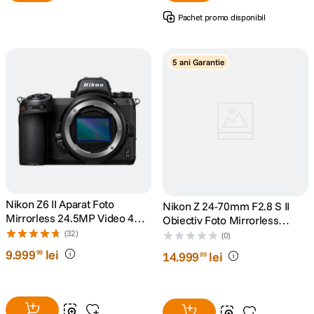
Pachet promo disponibil
5 ani Garantie
Nikon Z6 II Aparat Foto
Nikon Z 24-70mm F2.8 S II
Mirrorless 24.5MP Video 4K
Obiectiv Foto Mirrorless
Wi-Fi Body Negru
Montura Z
(32)
(0)
9
.
999
lei
99
14
.
999
lei
99