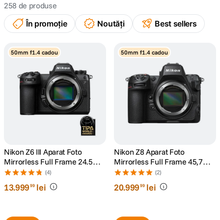
258
de produse
canon sx740 hs
5
.
În promoție
Noutăți
Best sellers
lavaliera
6
.
50mm f1.4 cadou
50mm f1.4 cadou
card memorie
7
.
dji mic mini
8
.
dji osmo
9
.
insta 360
10
.
Nikon Z6 III Aparat Foto
Nikon Z8 Aparat Foto
Mirrorless Full Frame 24.5MP
Mirrorless Full Frame 45,7
6K
Mpx Body Negru
(4)
(2)
13
.
999
lei
20
.
999
lei
99
99