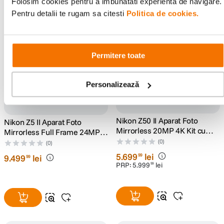
Folosim cookies pentru a imbunatati experienta de navigare.
Pentru detalii te rugam sa citesti
Politica de cookies.
acumulator & rucsac cadou
Permitere toate
Personalizează
Nikon Z50 II Aparat Foto
Nikon Z5 II Aparat Foto
Mirrorless 20MP 4K Kit cu
Mirrorless Full Frame 24MP
Obiectiv 16-50mm
Video 4K Body
(0)
(0)
5
.
699
lei
99
9
.
499
lei
99
PRP:
5
.
999
lei
99