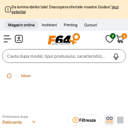
Da lumina ideilor tale! Descopera ofertele noastre Godox!
Vezi
selectia!
Magazin online
Inchirieri
Printing
Cursuri
0
0
Cont
Cauta dupa model, tipul produsului, caracteristici...
Top Cautari
Nikon
canon g7x
1
.
trepied
2
.
trepied telefon
3
.
Ordoneaza dupa
Filtreaza
Relevanta
peak design
4
.