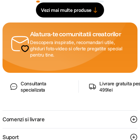
Vezi mai multe produse
Alatura-te comunitatii creatorilor
Descopera inspiratie, recomandari utile,
ghiduri foto-video si oferte pregatite special
pentru tine.
Consultanta
Livrare gratuita pe
specializata
499lei
Comenzi si livrare
Suport