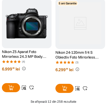
5 ani Garantie
Nikon Z5 Aparat Foto
Nikon 24-120mm f/4 S
Mirrorless 24.3 MP Body
Obiectiv Foto Mirrorless
Negru
Montura Z
(4)
(3)
6
.
999
lei
99
6
.
299
lei
99
Se afișează
12 din 258 rezultate