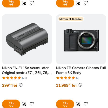
50mm f1.8 cadou
Nikon EN-EL15c Acumulator
Nikon ZR Camera Cinema Full
Original pentru Z7II, Z6II, Z5,
Frame 6K Body
Z6, Z7, D850, D780
(21)
(2)
399
lei
11
.
999
lei
99
00