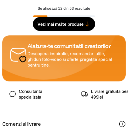
Se afișează
12 din 53 rezultate
Vezi mai multe produse
Alatura-te comunitatii creatorilor
Descopera inspiratie, recomandari utile,
ghiduri foto-video si oferte pregatite special
pentru tine.
Consultanta
Livrare gratuita pe
specializata
499lei
Comenzi si livrare