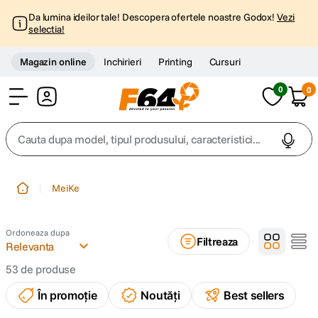
Da lumina ideilor tale! Descopera ofertele noastre Godox!
Vezi
selectia!
Magazin online
Inchirieri
Printing
Cursuri
0
0
Cont
Cauta dupa model, tipul produsului, caracteristici...
Top Cautari
MeiKe
canon g7x
1
.
Ordoneaza dupa
Filtreaza
trepied
Relevanta
2
.
53
de produse
trepied telefon
3
.
În promoție
Noutăți
Best sellers
peak design
4
.