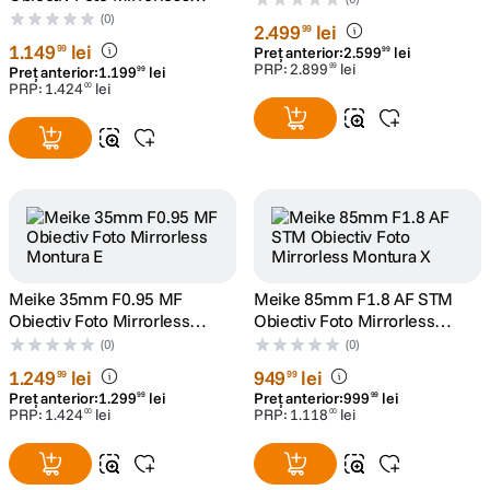
Montura Z
(0)
2
.
499
lei
99
1
.
149
lei
99
Preț anterior:
2
.
599
lei
99
PRP:
2
.
899
lei
99
Preț anterior:
1
.
199
lei
99
PRP:
1
.
424
lei
00
Meike 35mm F0.95 MF
Meike 85mm F1.8 AF STM
Obiectiv Foto Mirrorless
Obiectiv Foto Mirrorless
Montura E
Montura X
(0)
(0)
1
.
249
lei
949
lei
99
99
Preț anterior:
1
.
299
lei
Preț anterior:
999
lei
99
99
PRP:
1
.
424
lei
PRP:
1
.
118
lei
00
00