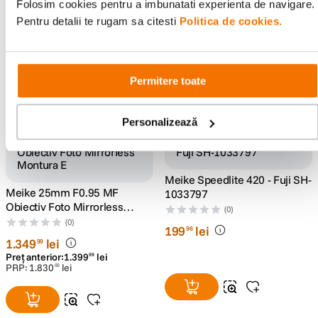
Folosim cookies pentru a imbunatati experienta de navigare.
Olympus
(2)
2
.
039
lei
90
Pentru detalii te rugam sa citesti
Politica de cookies.
9
lei
90
Preț anterior:
30
lei
00
Permitere toate
Personalizează
Verificat de F64
Meike Speedlite 420 - Fuji SH-
Meike 25mm F0.95 MF
1033797
Obiectiv Foto Mirrorless
(0)
Montura E
(0)
199
lei
96
1
.
349
lei
99
Preț anterior:
1
.
399
lei
99
PRP:
1
.
830
lei
00