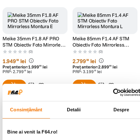
Meike 35mm F1.8 AF PRO
Meike 85mm F1.4 AF STM
STM Obiectiv Foto Mirrorless
Obiectiv Foto Mirrorless
Montura E
Montura L
(0)
(0)
1
.
949
lei
2
.
799
lei
99
99
Preț anterior:
1
.
999
lei
Preț anterior:
2
.
899
lei
99
99
PRP:
2
.
799
lei
PRP:
3
.
199
lei
99
99
Consimțământ
Detalii
Despre
MeiKe MK-MT24-S Kit Blit
MeiKe MK-DC1 O2
Macro pentru Sony
Bine ai venit la F64.ro!
Declansator cu Fir pentru
(0)