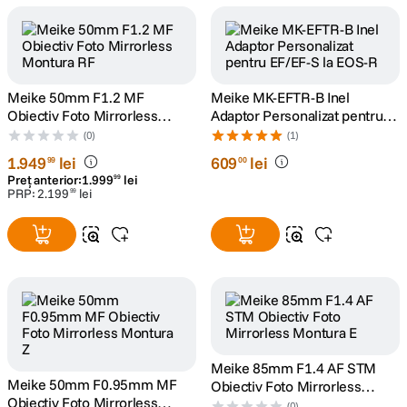
canon sx740 hs
5
.
lavaliera
6
.
Meike 50mm F1.2 MF
Meike MK-EFTR-B Inel
Obiectiv Foto Mirrorless
Adaptor Personalizat pentru
sony fx
7
.
Montura RF
EF/EF-S la EOS-R
(0)
(1)
1
.
949
lei
609
lei
99
00
card memorie
8
.
Preț anterior:
1
.
999
lei
99
PRP:
2
.
199
lei
99
dji mic mini
9
.
dji osmo
10
.
Meike 85mm F1.4 AF STM
Meike 50mm F0.95mm MF
Obiectiv Foto Mirrorless
Obiectiv Foto Mirrorless
Montura E
(0)