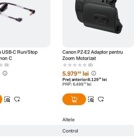
lu USB-C Run/Stop
Canon PZ-E2 Adaptor pentru
anon C
Zoom Motorizat
(0)
(0)
i
5
.
979
lei
99
Preț anterior:
6
.
129
lei
99
PRP:
6
.
499
lei
99
Altele
Control