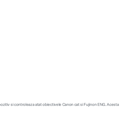
pozitiv si controleaza atat obiectivele Canon cat si Fujinon ENG. Acesta