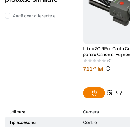
Arată doar diferențele
Libec ZC-9Pro Cablu Co
pentru Canon si Fujino
(0)
711
lei
00
Utilizare
Camera
Tip accesoriu
Control