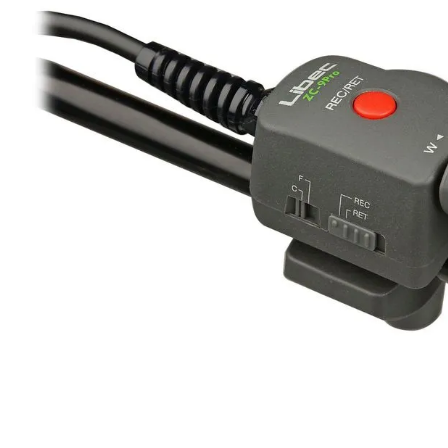
lavaliera
6
.
sony fx
7
.
card memorie
8
.
dji mic mini
9
.
dji osmo
10
.