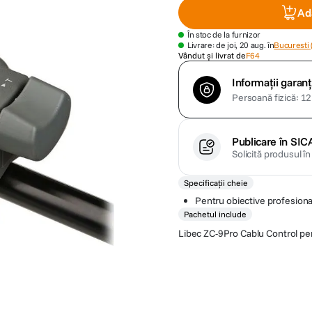
Ad
În stoc de la furnizor
Livrare: de joi, 20 aug. în
Bucuresti 
Vândut și livrat de
F64
Informații garanț
Persoană fizică: 12 
Publicare în SIC
Solicită produsul î
Specificații cheie
Pentru obiective profesion
Pachetul include
Libec ZC-9Pro Cablu Control pe