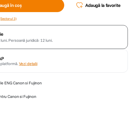
augă în coș
Adaugă la favorite
(Sectorul 3)
ie
luni.
Persoană juridică: 12 luni.
AP
n platformă.
Vezi detalii
ale ENG Canon si Fujinon
ntru Canon si Fujinon