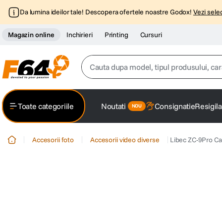
Da lumina ideilor tale! Descopera ofertele noastre Godox!
Vezi selec
Magazin online
Inchirieri
Printing
Cursuri
Cauta dupa model, tipul produsului, caracter
Top Cautari
Toate categoriile
Noutati
Consignatie
Resigila
canon g7x
1
.
Accesorii foto
Accesorii video diverse
Libec ZC-9Pro Ca
trepied
2
.
trepied telefon
3
.
peak design
4
.
canon sx740 hs
5
.