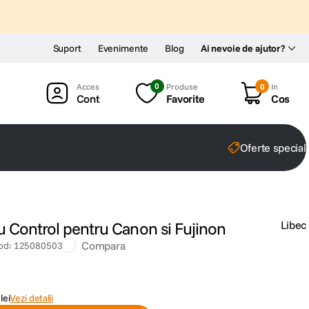
Suport
Evenimente
Blog
Ai nevoie de ajutor?
0
Produse
0
In
Cont
Favorite
Cos
Oferte special
u Control pentru Canon si Fujinon
Libec
Compara
od
:
125080503
lei
Vezi detalii