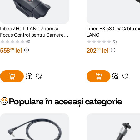
Libec ZFC-L LANC Zoom si
Libec EX-530DV Cablu ex
Focus Control pentru Camerele
LANC
Sony/Canon
(0)
(0)
558
lei
202
lei
00
00
Populare în aceeași categorie