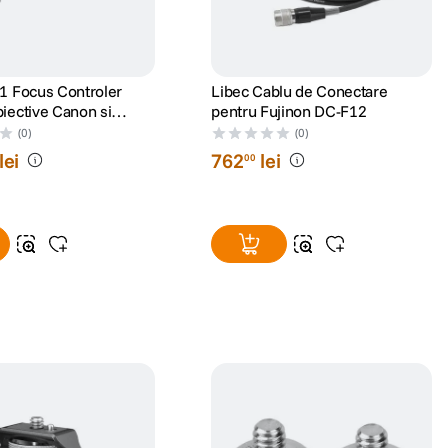
1 Focus Controler
Libec Cablu de Conectare
iective Canon si
pentru Fujinon DC-F12
(0)
(0)
lei
762
lei
00