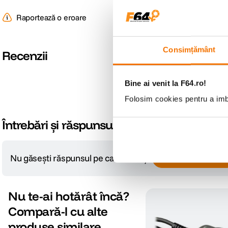
Raportează o eroare
Consimțământ
Recenzii
Bine ai venit la F64.ro!
Folosim cookies pentru a imbu
Întrebări și răspunsuri
Nu găsești răspunsul pe care îl cauți?
Pune o întrebare
Nu te-ai hotărât încă?
Compară-l cu alte
produse similare