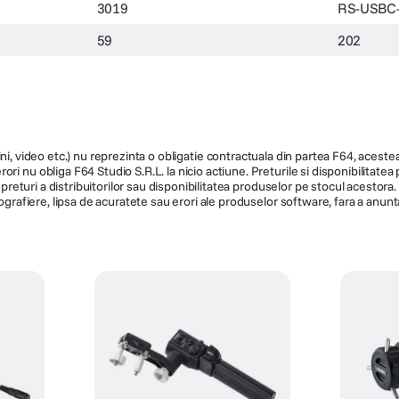
3019
RS-USBC
59
202
ni, video etc.) nu reprezinta o obligatie contractuala din partea F64, acestea 
ri nu obliga F64 Studio S.R.L. la nicio actiune. Preturile si disponibilitate
de preturi a distribuitorilor sau disponibilitatea produselor pe stocul acesto
ografiere, lipsa de acuratete sau erori ale produselor software, fara a anunta