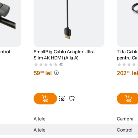
ntrol
SmallRig Cablu Adaptor Ultra
Tilta Cab
n
Slim 4K HDMI (A la A)
pentru C
(0)
59
lei
202
le
00
00
Altele
Camera
Altele
Control