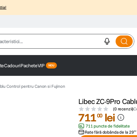
tia!
istici...
te
Cadouri
Pachete
VIP
blu Control pentru Canon si Fujinon
Libec ZC-9Pro Cabl
(
0 recenzii
)
C
711
lei
00
711 puncte de fidelitate
Rate fără dobânda de la
29
62