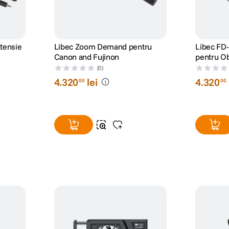
tensie
Libec Zoom Demand pentru
Libec FD-
Canon and Fujinon
pentru Ob
Fujinon
(0)
4
.
320
lei
4
.
320
00
00