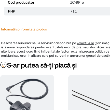
Cod producator
ZC-9Pro
PRP
711
Informatii conformitate produs
Descrierea bunurilor sau a serviciilor disponibile pe
www.f64.ro
(prin imagi
isi asuma raspunderea pentru eventualele erori de pret sau stoc. Aceste ero
ulterioare, acest lucru fiind influentat de factori externi precum politica 
omisiuni sau erori in afisare care pot surveni in urma unor greseli de dactil
S-ar putea să-ți placă și