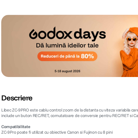
Descriere
Libec ZC-9PRO este cablu control zoom de la distanta cu viteza variabila care
include un buton REC/RET, comutatoare de conversie pentru REC/RET si Cano
Compatibilitate
ZC-9Pro poate fi utilizat cu obiective Canon si Fujinon cu 8 pini