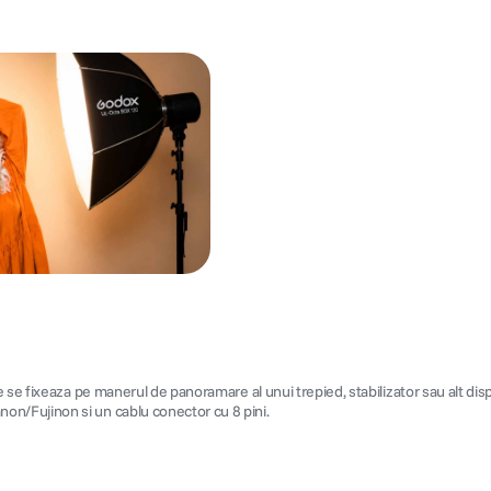
 se fixeaza pe manerul de panoramare al unui trepied, stabilizator sau alt dis
n/Fujinon si un cablu conector cu 8 pini.