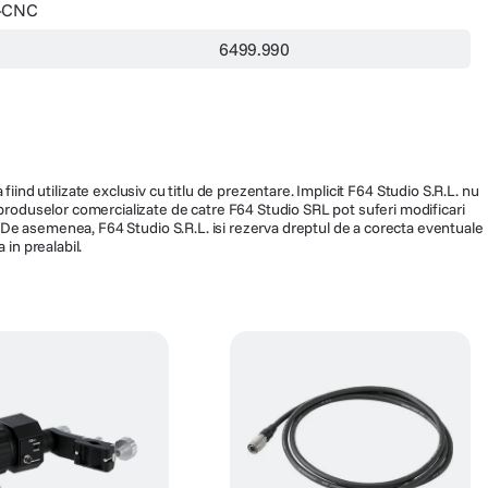
-CNC
6499.990
fiind utilizate exclusiv cu titlu de prezentare. Implicit F64 Studio S.R.L. nu
a produselor comercializate de catre F64 Studio SRL pot suferi modificari
ra. De asemenea, F64 Studio S.R.L. isi rezerva dreptul de a corecta eventuale
 in prealabil.