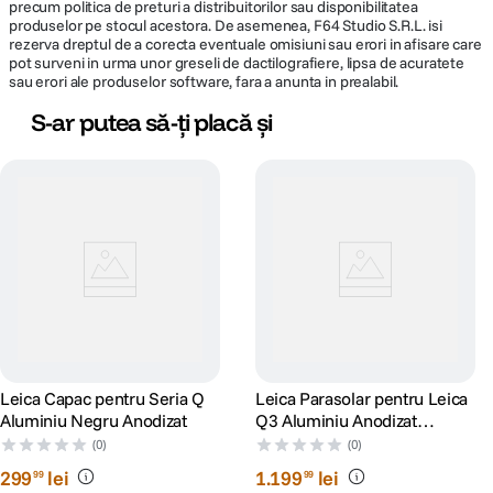
precum politica de preturi a distribuitorilor sau disponibilitatea
produselor pe stocul acestora. De asemenea, F64 Studio S.R.L. isi
rezerva dreptul de a corecta eventuale omisiuni sau erori in afisare care
pot surveni in urma unor greseli de dactilografiere, lipsa de acuratete
sau erori ale produselor software, fara a anunta in prealabil.
S-ar putea să-ți placă și
Leica Capac pentru Seria Q
Leica Parasolar pentru Leica
Aluminiu Negru Anodizat
Q3 Aluminiu Anodizat
Argintiu
(0)
(0)
299
lei
1
.
199
lei
99
99