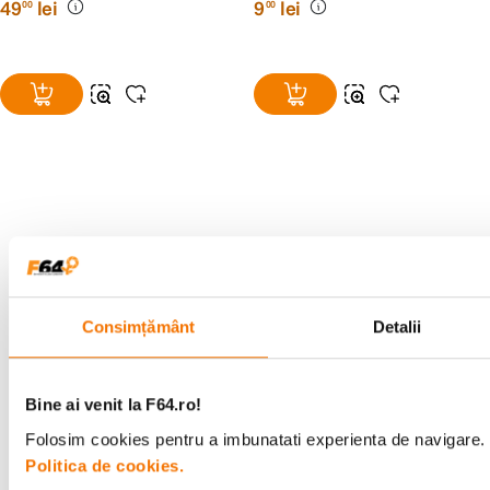
49
lei
9
lei
00
00
Alatura-te comunitatii creatorilor
Descopera inspiratie, recomandari utile,
ghiduri foto-video si oferte pregatite special
pentru tine.
Consimțământ
Detalii
Consultanta
Livrare gratuita pe
Bine ai venit la F64.ro!
specializata
499lei
Folosim cookies pentru a imbunatati experienta de navigare. P
Politica de cookies.