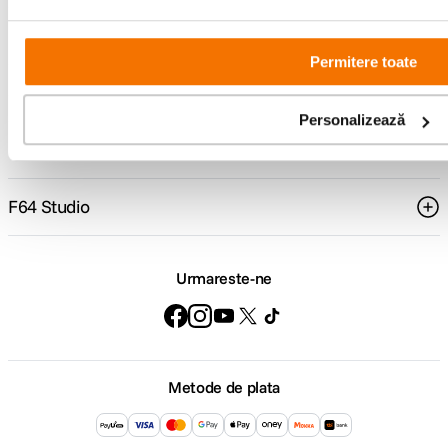
Comenzi si livrare
Permitere toate
Suport
Personalizează
Service si garantii
F64 Studio
Urmareste-ne
Metode de plata