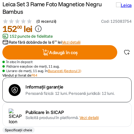
Leica Set 3 Rame Foto Magnetice Negru
Bambus
canon sx740 hs
5
.
(
0 recenzii
)
Cod
:
125083754
152
lei
lavaliera
00
6
.
152 puncte de fidelitate
card memorie
Rate fără dobânda de la
7
.
6
lei
Vezi detalii
33
Adaugă în coș
ulanzi
8
.
În stoc în depozit
Ridicare easybox: de marți, 11 aug.
insta 360
9
.
Livrare: de marți, 11 aug. în
Bucuresti (Sectorul 3)
Vândut și livrat de
F64
godox
10
.
Informații garanție
Persoană fizică: 12 luni.
Persoană juridică: 12 luni.
Publicare în SICAP
Solicită produsul în platformă.
Vezi detalii
Specificații cheie