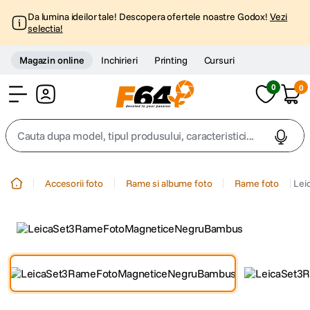
Da lumina ideilor tale! Descopera ofertele noastre Godox!
Vezi
selectia!
Magazin online
Inchirieri
Printing
Cursuri
0
0
Cont
Cauta dupa model, tipul produsului, caracteristici...
Top Cautari
Accesorii foto
Rame si albume foto
Rame foto
Lei
canon g7x
1
.
trepied
2
.
trepied telefon
3
.
peak design
4
.