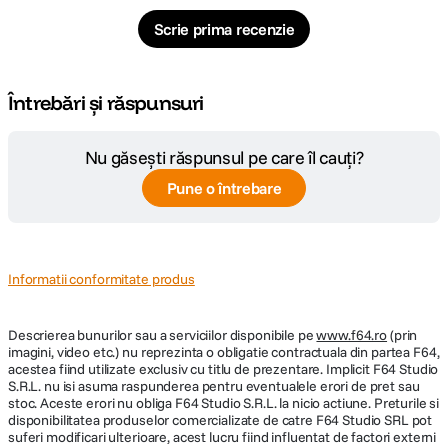
Scrie prima recenzie
Întrebări și răspunsuri
Nu găsești răspunsul pe care îl cauți?
Pune o întrebare
Informatii conformitate produs
Descrierea bunurilor sau a serviciilor disponibile pe
www.f64.ro
(prin
imagini, video etc.) nu reprezinta o obligatie contractuala din partea F64,
acestea fiind utilizate exclusiv cu titlu de prezentare. Implicit F64 Studio
S.R.L. nu isi asuma raspunderea pentru eventualele erori de pret sau
stoc. Aceste erori nu obliga F64 Studio S.R.L. la nicio actiune. Preturile si
disponibilitatea produselor comercializate de catre F64 Studio SRL pot
suferi modificari ulterioare, acest lucru fiind influentat de factori externi