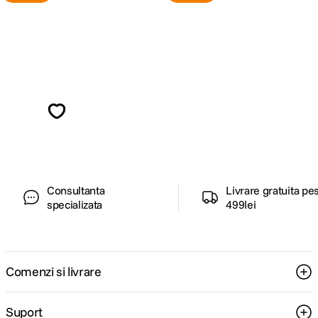
Alatura-te comunitatii creatorilor
Descopera inspiratie, recomandari utile,
ghiduri foto-video si oferte pregatite special
pentru tine.
Consultanta
Livrare gratuita pe
specializata
499lei
Comenzi si livrare
Suport