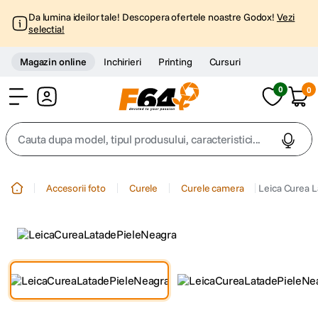
Da lumina ideilor tale! Descopera ofertele noastre Godox!
Vezi
selectia!
Magazin online
Inchirieri
Printing
Cursuri
0
0
Cont
Cauta dupa model, tipul produsului, caracteristici...
Top Cautari
Accesorii foto
Curele
Curele camera
Leica Curea L
canon g7x
1
.
trepied
2
.
trepied telefon
3
.
peak design
4
.