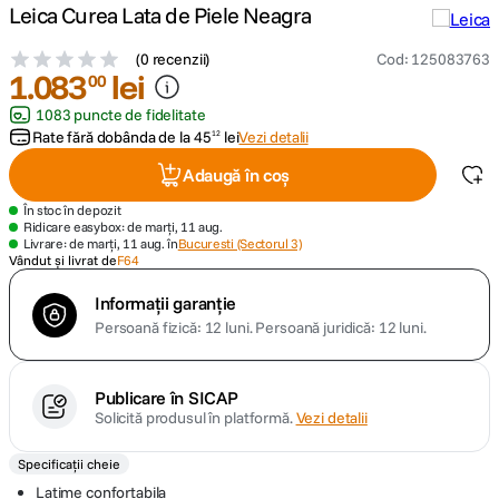
Leica Curea Lata de Piele Neagra
canon sx740 hs
5
.
(
0 recenzii
)
Cod
:
125083763
1
.
083
lei
00
lavaliera
6
.
1083 puncte de fidelitate
Rate fără dobânda de la
45
lei
Vezi detalii
12
card memorie
7
.
Adaugă în coș
dji mic mini
8
.
În stoc în depozit
Ridicare easybox: de marți, 11 aug.
Livrare: de marți, 11 aug. în
Bucuresti (Sectorul 3)
dji osmo
Vândut și livrat de
F64
9
.
Informații garanție
insta 360
10
.
Persoană fizică: 12 luni.
Persoană juridică: 12 luni.
Publicare în SICAP
Solicită produsul în platformă.
Vezi detalii
Specificații cheie
Latime confortabila