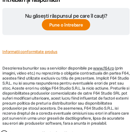
Nu găsești răspunsul pe care îl cauți?
Pune o întrebare
Informatii conformitate produs
Descrierea bunurilor sau a serviciilor disponibile pe
www.f64.ro
(prin
imagini, video etc.) nu reprezinta o obligatie contractuala din partea F64,
acestea fiind utilizate exclusiv cu titlu de prezentare. Implicit F64 Studio
S.R.L. nu isi asuma raspunderea pentru eventualele erori de pret sau
stoc. Aceste erori nu obliga F64 Studio S.R.L. la nicio actiune. Preturile si
disponibilitatea produselor comercializate de catre F64 Studio SRL pot
suferi modificari ulterioare, acest lucru fiind influentat de factori externi
precum politica de preturi a distribuitorilor sau disponibilitatea
produselor pe stocul acestora. De asemenea, F64 Studio S.R.L. isi
rezerva dreptul de a corecta eventuale omisiuni sau erori in afisare care
pot surveni in urma unor greseli de dactilografiere, lipsa de acuratete
sau erori ale produselor software, fara a anunta in prealabil.