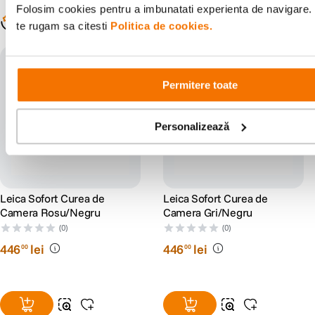
Folosim cookies pentru a imbunatati experienta de navigare. 
Populare în aceeași categorie
te rugam sa citesti
Politica de cookies.
Permitere toate
Personalizează
Leica Sofort Curea de
Leica Sofort Curea de
Camera Rosu/Negru
Camera Gri/Negru
(0)
(0)
446
lei
446
lei
00
00