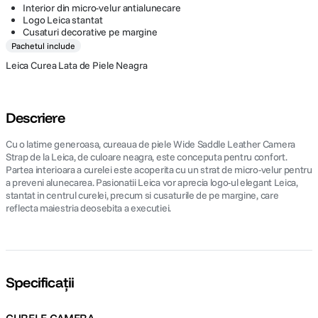
Interior din micro-velur antialunecare
Logo Leica stantat
Cusaturi decorative pe margine
Pachetul include
Leica Curea Lata de Piele Neagra
Descriere
Cu o latime generoasa, cureaua de piele Wide Saddle Leather Camera
Strap de la Leica, de culoare neagra, este conceputa pentru confort.
Partea interioara a curelei este acoperita cu un strat de micro-velur pentru
a preveni alunecarea. Pasionatii Leica vor aprecia logo-ul elegant Leica,
stantat in centrul curelei, precum si cusaturile de pe margine, care
reflecta maiestria deosebita a executiei.
Specificații