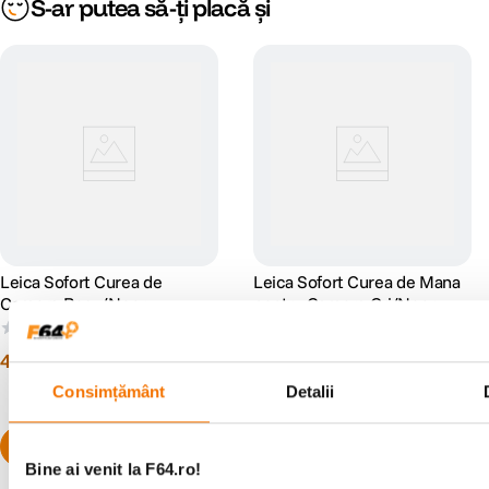
S-ar putea să-ți placă și
Leica Sofort Curea de
Leica Sofort Curea de Mana
Camera Rosu/Negru
pentru Camera Gri/Negru
(0)
(0)
446
lei
284
lei
00
00
Consimțământ
Detalii
Bine ai venit la F64.ro!