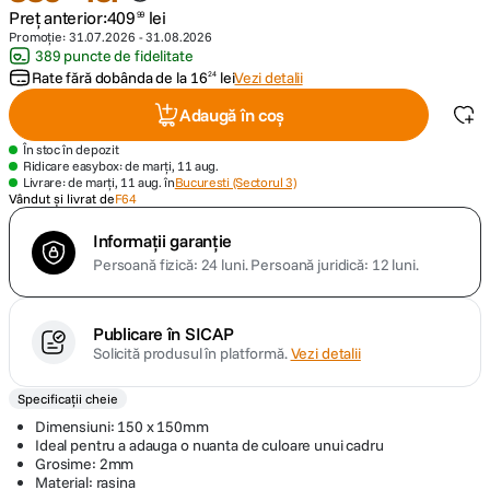
Preț anterior:
409
lei
99
Promoție:
31.07.2026
-
31.08.2026
canon sx740 hs
5
.
389 puncte de fidelitate
Rate fără dobânda de la
16
lei
Vezi detalii
24
lavaliera
6
.
Adaugă în coș
card memorie
În stoc în depozit
7
.
Ridicare easybox: de marți, 11 aug.
Livrare: de marți, 11 aug. în
Bucuresti (Sectorul 3)
Vândut și livrat de
F64
ulanzi
8
.
Informații garanție
insta 360
9
.
Persoană fizică: 24 luni.
Persoană juridică: 12 luni.
godox
10
.
Publicare în SICAP
Solicită produsul în platformă.
Vezi detalii
Specificații cheie
Dimensiuni: 150 x 150mm
Ideal pentru a adauga o nuanta de culoare unui cadru
Grosime: 2mm
Material: rasina