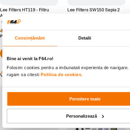
Lee Filters HT119 - Filtru
Lee Filters SW150 Sepia 2
Albastru inchis 82mm
Grad Soft
(0)
(0)
449
lei
389
lei
99
99
Preț anterior:
489
lei
Preț anterior:
409
lei
99
99
Consimțământ
Detalii
Bine ai venit la F64.ro!
Folosim cookies pentru a imbunatati experienta de navigare. P
Populare în aceeași categorie
rugam sa citesti
Politica de cookies.
cumpara impreuna: -10% disco
unt
Permitere toate
Personalizează