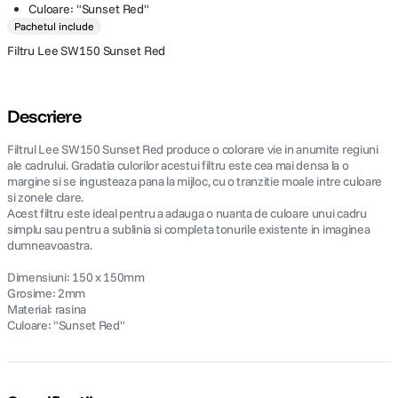
Culoare: "Sunset Red"
Pachetul include
Filtru Lee SW150 Sunset Red
Descriere
Filtrul Lee SW150 Sunset Red produce o colorare vie in anumite regiuni
ale cadrului. Gradatia culorilor acestui filtru este cea mai densa la o
margine si se ingusteaza pana la mijloc, cu o tranzitie moale intre culoare
si zonele clare.
Acest filtru este ideal pentru a adauga o nuanta de culoare unui cadru
simplu sau pentru a sublinia si completa tonurile existente in imaginea
dumneavoastra.
Dimensiuni: 150 x 150mm
Grosime: 2mm
Material: rasina
Culoare: "Sunset Red"