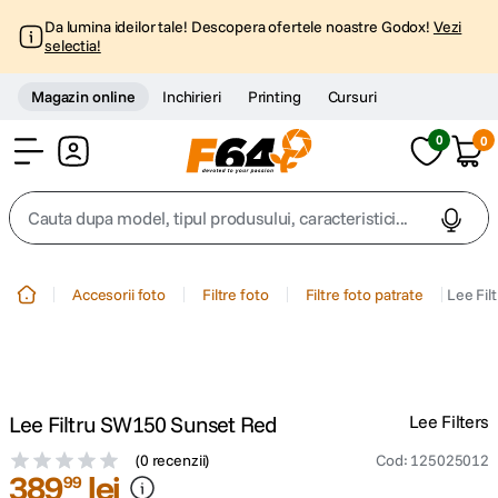
Da lumina ideilor tale! Descopera ofertele noastre Godox!
Vezi
selectia!
Magazin online
Inchirieri
Printing
Cursuri
0
0
Cont
Cauta dupa model, tipul produsului, caracteristici...
Top Cautari
Accesorii foto
Filtre foto
Filtre foto patrate
Lee Fi
canon g7x
1
.
trepied
2
.
Lee Filtru SW150 Sunset Red
Lee Filters
trepied telefon
3
.
(
0 recenzii
)
Cod
:
125025012
389
lei
99
peak design
4
.