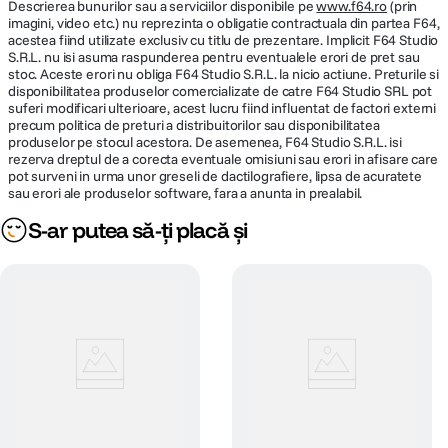
Descrierea bunurilor sau a serviciilor disponibile pe
www.f64.ro
(prin
imagini, video etc.) nu reprezinta o obligatie contractuala din partea F64,
acestea fiind utilizate exclusiv cu titlu de prezentare. Implicit F64 Studio
S.R.L. nu isi asuma raspunderea pentru eventualele erori de pret sau
stoc. Aceste erori nu obliga F64 Studio S.R.L. la nicio actiune. Preturile si
disponibilitatea produselor comercializate de catre F64 Studio SRL pot
suferi modificari ulterioare, acest lucru fiind influentat de factori externi
precum politica de preturi a distribuitorilor sau disponibilitatea
produselor pe stocul acestora. De asemenea, F64 Studio S.R.L. isi
rezerva dreptul de a corecta eventuale omisiuni sau erori in afisare care
pot surveni in urma unor greseli de dactilografiere, lipsa de acuratete
sau erori ale produselor software, fara a anunta in prealabil.
S-ar putea să-ți placă și