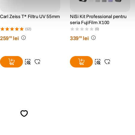
Carl Zeiss T* Filtru UV 55mm
NiSi Kit Professional pentru
seria FujiFilm X100
(12)
(0)
259
lei
339
lei
99
99
Alatura-te comunitatii creatorilor
Descopera inspiratie, recomandari utile,
ghiduri foto-video si oferte pregatite special
pentru tine.