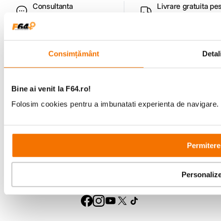
Consultanta
Livrare gratuita pe
specializata
499lei
Consimțământ
Detali
Comenzi si livrare
Bine ai venit la F64.ro!
Suport
Folosim cookies pentru a imbunatati experienta de navigare. P
Service si garantii
F64 Studio
Permitere
Personaliz
Urmareste-ne