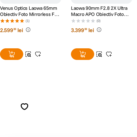
Venus Optics Laowa 65mm
Laowa 90mm F2.8 2X Ultra
Obiectiv Foto Mirrorless F2.8
Macro APO Obiectiv Foto
2X Ultra-Macro Montura
Mirrorless Montura E
(1)
(0)
FujiFilm X
2
.
599
lei
3
.
399
lei
99
99
Alatura-te comunitatii creatorilor
Descopera inspiratie, recomandari utile,
ghiduri foto-video si oferte pregatite special
pentru tine.