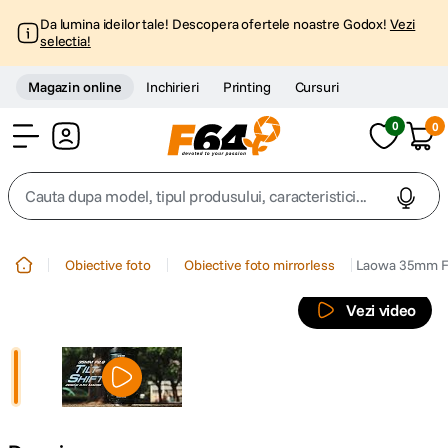
Da lumina ideilor tale! Descopera ofertele noastre Godox!
Vezi
selectia!
Magazin online
Inchirieri
Printing
Cursuri
0
0
Cont
Cauta dupa model, tipul produsului, caracteristici...
Top Cautari
Obiective foto
Obiective foto mirrorless
Laowa 35mm F2.
canon g7x
1
.
Vezi video
trepied
2
.
trepied telefon
3
.
peak design
4
.