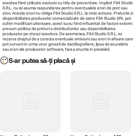
acestea fiind utilizate exclusiv cu titlu de prezentare. Implicit F64 Studio
Diametru
S.R.L. nu isi asuma raspunderea pentru eventualele erori de pret sau
148.9mm
maxim
stoc. Aceste erori nu obliga F64 Studio S.R.L. la nicio actiune. Preturile si
disponibilitatea produselor comercializate de catre F64 Studio SRL pot
suferi modificari ulterioare, acest lucru fiind influentat de factori externi
Lungime
148.9mm
precum politica de preturi a distribuitorilor sau disponibilitatea
produselor pe stocul acestora. De asemenea, F64 Studio S.R.L. isi
Greutate
1,350g
rezerva dreptul de a corecta eventuale omisiuni sau erori in afisare care
pot surveni in urma unor greseli de dactilografiere, lipsa de acuratete
sau erori ale produselor software, fara a anunta in prealabil.
DETALII PRODUCATOR
S-ar putea să-ți placă și
Fiecare detaliu al obiectivului Laowa 35mm f/2.8 Zero-D Tilt-Shift 0.5×
Cod producator
135573
Macro este conceput avand fotograful in centrul atentiei. Acesta dispune
de un filet de filtru integrat de 77 mm, care elimina necesitatea
https://www.venuslens.net/product/the-
adaptoarelor voluminoase. Mecanismul tilt-shift permite rotatie completa
Pagina
laowa-35mm-f-2-8-zero-d-tilt-shift-0-5x-
la 360°, cu opriri gradate la fiecare 15°, oferind ajustari flexibile si precise
producator
in orice orientare. Un suport de obiectiv integrat, compatibil Arca-Swiss,
macro/
asigura montare rapida si stabila pentru lucrari care necesita precizie
maxima.
In plus, tratamentul Frog-Eye aplicat pe elementul frontal ofera protectie
eficienta impotriva apei si murdariei, transformand acest obiectiv intr-un
partener de incredere in conditii variate de fotografiere.