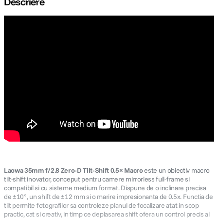
Descriere
canon sx740 hs
5
.
lavaliera
6
.
sony fx
7
.
card memorie
8
.
dji mic mini
9
.
dji osmo
10
.
Laowa 35mm f/2.8 Zero-D Tilt-Shift 0.5× Macro
este un obiectiv macro
tilt-shift inovator, conceput pentru camere mirrorless full-frame si
compatibil si cu sisteme medium format. Dispune de o inclinare precisa
de ±10°, un shift de ±12 mm si o marire impresionanta de 0.5x. Functia de
tilt permite fotografilor sa controleze planul de focalizare atat in scop
practic, cat si creativ, in timp ce deplasarea shift ofera un control precis al