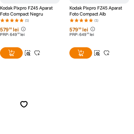
Kodak Pixpro FZ45 Aparat
Kodak Pixpro FZ45 Aparat
Foto Compact Negru
Foto Compact Alb
(1)
(1)
579
lei
579
lei
99
99
PRP:
649
lei
PRP:
649
lei
99
99
Alatura-te comunitatii creatorilor
Descopera inspiratie, recomandari utile,
ghiduri foto-video si oferte pregatite special
pentru tine.