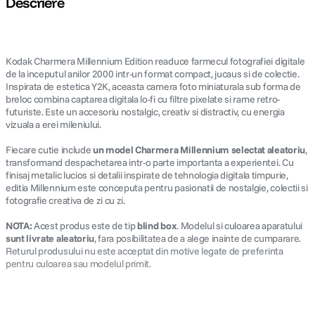
Descriere
lavaliera
5
.
Kodak Charmera Millennium Edition readuce farmecul fotografiei digitale
canon sx740 hs
6
.
de la inceputul anilor 2000 intr-un format compact, jucaus si de colectie.
Inspirata de estetica Y2K, aceasta camera foto miniaturala sub forma de
card memorie
breloc combina captarea digitala lo-fi cu filtre pixelate si rame retro-
7
.
futuriste. Este un accesoriu nostalgic, creativ si distractiv, cu energia
vizuala a erei mileniului.
sony fx
8
.
Fiecare cutie include
un model Charmera Millennium selectat aleatoriu
,
transformand despachetarea intr-o parte importanta a experientei. Cu
dji mic mini
9
.
finisaj metalic lucios si detalii inspirate de tehnologia digitala timpurie,
editia Millennium este conceputa pentru pasionatii de nostalgie, colectii si
dji osmo pocket 4
fotografie creativa de zi cu zi.
10
.
NOTA:
Acest produs este de tip
blind box
. Modelul si culoarea aparatului
sunt livrate aleatoriu
, fara posibilitatea de a alege inainte de cumparare.
Returul produsului nu este acceptat din motive legate de preferinta
pentru culoarea sau modelul primit.