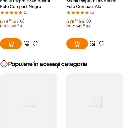
Kodak Pixpro FZ45 Aparat
Kodak Pixpro FZ45 Aparat
Model
Foto Compact Negru
Foto Compact Alb
acumulator
Acumulator incorporat
(1)
(1)
compatibil
579
lei
579
lei
99
99
PRP:
Culoare Camera
649
lei
Nespecificat
PRP:
649
lei
99
99
DIMENSIUNE / GREUTATE:
Dimensiuni
58 x 24.5 x 20 mm
Populare în aceeași categorie
Greutate
30 g