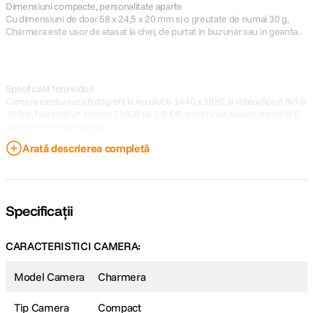
Dimensiuni compacte, personalitate aparte
Cu dimensiuni de doar 58 x 24,5 x 20 mm si o greutate de numai 30 g,
Charmera este usor de atasat la chei, de purtat in buzunar sau in geanta.
Specificatii foto-video
Camera captureaza fotografii la rezolutie 1440 x 1080 si videoclipuri AVI la
30 fps, folosind un senzor CMOS de 1,6 MP, pentru un aspect digital lo-fi
obtinut direct din aparat.
Arată descrierea completă
Specificații
CARACTERISTICI CAMERA:
Model Camera
Charmera
Tip Camera
Compact