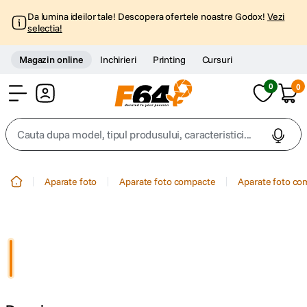
Da lumina ideilor tale! Descopera ofertele noastre Godox!
Vezi
selectia!
Magazin online
Inchirieri
Printing
Cursuri
0
0
Cont
Cauta dupa model, tipul produsului, caracteristici...
Top Cautari
Aparate foto
Aparate foto compacte
Aparate foto co
canon g7x
1
.
trepied
2
.
trepied telefon
3
.
peak design
4
.