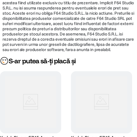
acestea fiind utilizate exclusiv cu titlu de prezentare. Implicit F64 Studio
S.R.L. nu isi asuma raspunderea pentru eventualele erori de pret sau
Tip Card
stoc. Aceste erori nu obliga F64 Studio S.R.L. la nicio actiune. Preturile si
microSD
Memorie
disponibilitatea produselor comercializate de catre F64 Studio SRL pot
suferi modificari ulterioare, acest lucru fiind influentat de factori externi
precum politica de preturi a distribuitorilor sau disponibilitatea
Carduri
microSD/microSDHC/microSDXC de la
produselor pe stocul acestora. De asemenea, F64 Studio S.R.L. isi
memorie
rezerva dreptul de a corecta eventuale omisiuni sau erori in afisare care
1GB pana la 128 GB
compatibile
pot surveni in urma unor greseli de dactilografiere, lipsa de acuratete
sau erori ale produselor software, fara a anunta in prealabil.
S-ar putea să-ți placă și
CONECTIVITATE & PORTURI:
WiFi
Nu
Interfata
USB-C
computer
ALTE CARACTERISTICI:
Mod alimentare
prin USB tip C