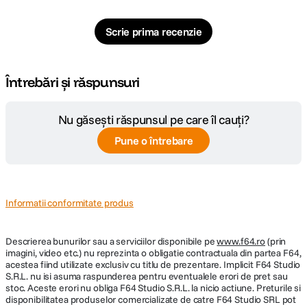
Scrie prima recenzie
EFECTUL DE POLARIZARE
Filtrul PRO1D+ INSTANT ACTION VARIABLE NDX3-450+C-PL va permite
Întrebări și răspunsuri
sa creati un efect de polarizare atunci cand doriti sa controlati reflexiile de
pe suprafata apei sau saturatia culorilor.
Nu găsești răspunsul pe care îl cauți?
Pune o întrebare
Informatii conformitate produs
Descrierea bunurilor sau a serviciilor disponibile pe
www.f64.ro
(prin
imagini, video etc.) nu reprezinta o obligatie contractuala din partea F64,
acestea fiind utilizate exclusiv cu titlu de prezentare. Implicit F64 Studio
S.R.L. nu isi asuma raspunderea pentru eventualele erori de pret sau
stoc. Aceste erori nu obliga F64 Studio S.R.L. la nicio actiune. Preturile si
disponibilitatea produselor comercializate de catre F64 Studio SRL pot