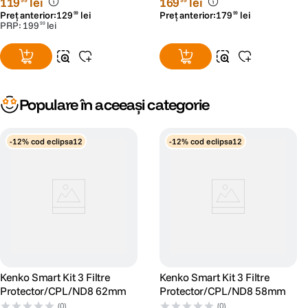
119
lei
169
lei
INSTANT ACTION VARIABLE NDX3-450+C-PL, problemele de
Preț anterior:
129
lei
Preț anterior:
179
lei
99
99
supraexpunere pot fi evitate.
PRP:
199
lei
99
Populare în aceeași categorie
-12% cod eclipsa12
-12% cod eclipsa12
REALIZAREA UNUI VIDEOCLIP CU ASPECT CINEMATOGRAFIC
Pentru camerele video, utilizati filtrul PRO1D+ INSTANT ACTION
VARIABLE NDX3-450+C-PL ca mijloc de a regla cu usurinta controlul
Kenko Smart Kit 3 Filtre
Kenko Smart Kit 3 Filtre
luminii si viteza obturatorului in functie de setarea ratei de cadre pentru a
Protector/CPL/ND8 62mm
Protector/CPL/ND8 58mm
obtine acea miscare cu aspect natural si neted. Fluxul de lucru al
(0)
(0)