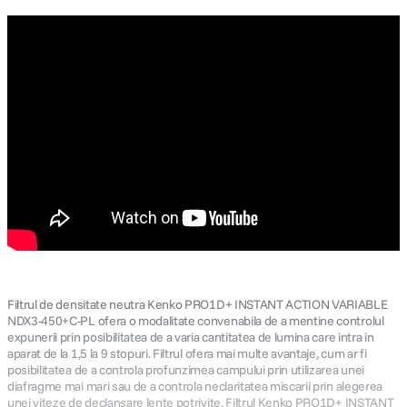
Filtrul de densitate neutra Kenko PRO1D+ INSTANT ACTION VARIABLE
NDX3-450+C-PL ofera o modalitate convenabila de a mentine controlul
expunerii prin posibilitatea de a varia cantitatea de lumina care intra in
aparat de la 1,5 la 9 stopuri. Filtrul ofera mai multe avantaje, cum ar fi
posibilitatea de a controla profunzimea campului prin utilizarea unei
diafragme mai mari sau de a controla neclaritatea miscarii prin alegerea
unei viteze de declansare lente potrivite. Filtrul Kenko PRO1D+ INSTANT