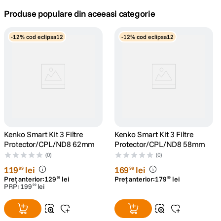
Produse populare din aceeasi categorie
canon sx740 hs
5
.
-12% cod eclipsa12
-12% cod eclipsa12
lavaliera
6
.
card memorie
7
.
ulanzi
8
.
insta 360
9
.
Kenko Smart Kit 3 Filtre
Kenko Smart Kit 3 Filtre
godox
10
.
Protector/CPL/ND8 62mm
Protector/CPL/ND8 58mm
(0)
(0)
119
lei
169
lei
99
99
Preț anterior:
129
lei
Preț anterior:
179
lei
99
99
PRP:
199
lei
99