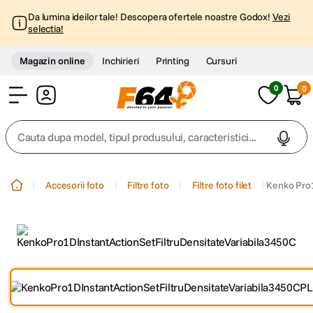
Da lumina ideilor tale! Descopera ofertele noastre Godox!
Vezi
selectia!
Magazin online
Inchirieri
Printing
Cursuri
0
0
Cont
Cauta dupa model, tipul produsului, caracteristici...
Top Cautari
Accesorii foto
Filtre foto
Filtre foto filet
Kenko Pro1
canon g7x
1
.
trepied
2
.
trepied telefon
3
.
peak design
4
.