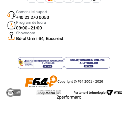
Comenzi si suport
+40 21 270 0050
Program de lucru
09:00 - 21:00
Showroom
Bd-ul Unirii 64, Bucuresti
FIXAREA CAPACULUI OBIECTIVULUI
Copyright © F64 2001 - 2026
Inelul adaptor are un design special care permite fixarea pe obiectiv a
Parteneri tehnologie:
capacelor obisnuite.
FIXAREA PARASOLARULUI OBIECTIVULUI
Un parasolar de obiectiv poate fi atasat cu filtrul Kenko PRO1D+ INSTANT
ACTION atasat la obiectiv.