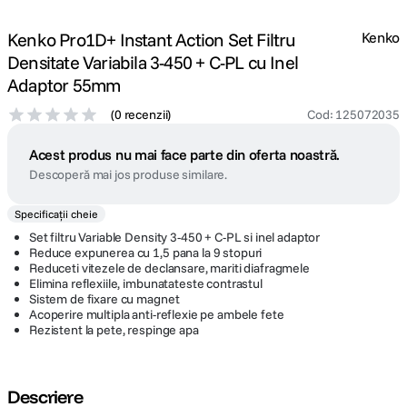
Kenko Pro1D+ Instant Action Set Filtru
Kenko
Densitate Variabila 3-450 + C-PL cu Inel
Adaptor 55mm
(
0 recenzii
)
Cod
:
125072035
Acest produs nu mai face parte din oferta noastră.
Descoperă mai jos produse similare.
Specificații cheie
Set filtru Variable Density 3-450 + C-PL si inel adaptor
Reduce expunerea cu 1,5 pana la 9 stopuri
Reduceti vitezele de declansare, mariti diafragmele
Elimina reflexiile, imbunatateste contrastul
Sistem de fixare cu magnet
Acoperire multipla anti-reflexie pe ambele fete
Rezistent la pete, respinge apa
Descriere