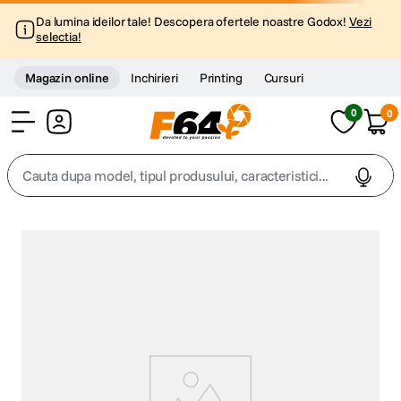
Da lumina ideilor tale! Descopera ofertele noastre Godox!
Vezi
selectia!
Magazin online
Inchirieri
Printing
Cursuri
0
0
Cont
Cauta dupa model, tipul produsului, caracteristici...
Top Cautari
canon g7x
1
.
trepied
2
.
trepied telefon
3
.
peak design
4
.