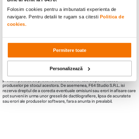
Folosim cookies pentru a imbunatati experienta de
navigare. Pentru detalii te rugam sa citesti
Politica de
cookies.
Informatii conformitate produs
Descrierea bunurilor sau a serviciilor disponibile pe
www.f64.ro
(prin
imagini, video etc.) nu reprezinta o obligatie contractuala din partea F64,
Permitere toate
acestea fiind utilizate exclusiv cu titlu de prezentare. Implicit F64 Studio
S.R.L. nu isi asuma raspunderea pentru eventualele erori de pret sau
stoc. Aceste erori nu obliga F64 Studio S.R.L. la nicio actiune. Preturile si
Personalizează
disponibilitatea produselor comercializate de catre F64 Studio SRL pot
suferi modificari ulterioare, acest lucru fiind influentat de factori externi
precum politica de preturi a distribuitorilor sau disponibilitatea
produselor pe stocul acestora. De asemenea, F64 Studio S.R.L. isi
rezerva dreptul de a corecta eventuale omisiuni sau erori in afisare care
pot surveni in urma unor greseli de dactilografiere, lipsa de acuratete
sau erori ale produselor software, fara a anunta in prealabil.
Alatura-te comunitatii creatorilor
Descopera inspiratie, recomandari utile,