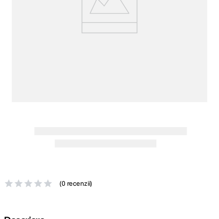
canon sx740 hs
5
.
lavaliera
6
.
card memorie
7
.
ulanzi
8
.
insta 360
9
.
godox
10
.
(
0 recenzii
)