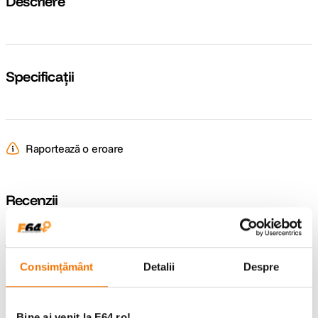
Descriere
Specificații
Raportează o eroare
Recenzii
Întrebări și răspunsuri
Consimțământ
Detalii
Despre
Nu găsești răspunsul pe care îl cauți?
Pune o întrebare
Bine ai venit la F64.ro!