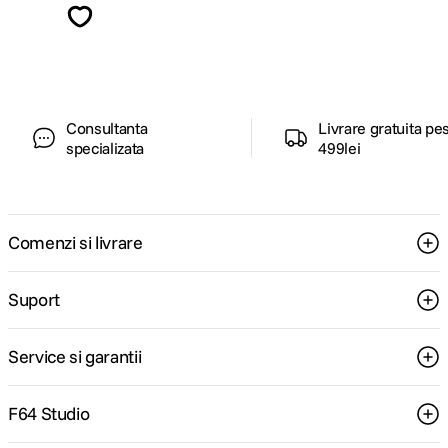
ghiduri foto-video si oferte pregatite special
pentru tine.
Consultanta
Livrare gratuita pe
specializata
499lei
Comenzi si livrare
Suport
Service si garantii
F64 Studio