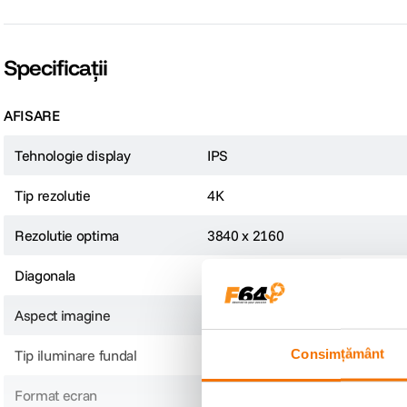
Specificații
AFISARE
Tehnologie display
IPS
Rezolutie 4K Ultra HD: claritate si detalii impresionante
Tip rezolutie
4K
Bucura-te de o experienta vizuala captivanta cu rezolutia 4K Ultra HD, care ofe
Rezolutie optima
3840 x 2160
claritate exceptionala, culori vibrante si detalii precise. Nivelul ridicat de ac
Diagonala
28 inch
Aspect imagine
16:9
Consimțământ
Tip iluminare fundal
LED
Format ecran
Wide