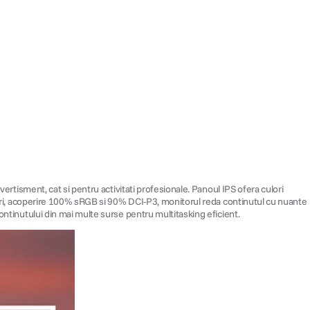
vertisment, cat si pentru activitati profesionale. Panoul IPS ofera culori
culori, acoperire 100% sRGB si 90% DCI-P3, monitorul reda continutul cu nuante
continutului din mai multe surse pentru multitasking eficient.