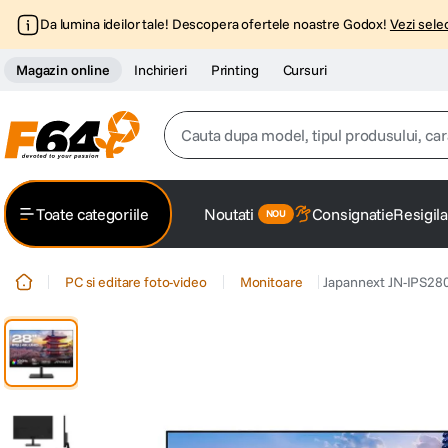
Da lumina ideilor tale! Descopera ofertele noastre Godox!
Vezi selec
Magazin online
Inchirieri
Printing
Cursuri
Cauta dupa model, tipul produsului, caracter
Top Cautari
Toate categoriile
Noutati
Consignatie
Resigila
canon g7x
1
.
PC si editare foto-video
Monitoare
Japannext JN-IPS28
trepied
2
.
trepied telefon
3
.
peak design
4
.
canon sx740 hs
5
.