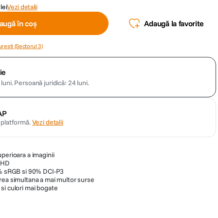
lei
Vezi detalii
augă în coș
Adaugă la favorite
resti (Sectorul 3)
ie
luni.
Persoană juridică: 24 luni.
AP
n platformă.
Vezi detalii
perioara a imaginii
UHD
00% sRGB si 90% DCI-P3
rea simultana a mai multor surse
si culori mai bogate