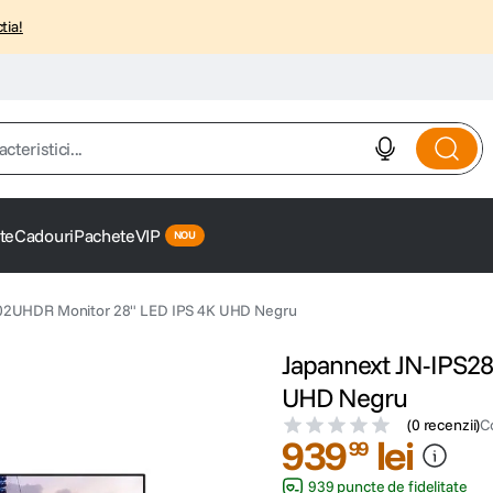
tia!
istici...
te
Cadouri
Pachete
VIP
02UHDR Monitor 28" LED IPS 4K UHD Negru
Japannext JN-IPS2
UHD Negru
(
0 recenzii
)
C
939
lei
99
939 puncte de fidelitate