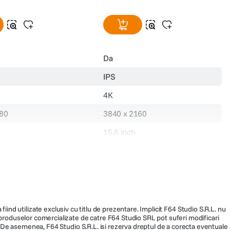
Da
IPS
4K
080
3840 x 2160
15.6 inch
16:9
LED
p
350 cd/mp
fiind utilizate exclusiv cu titlu de prezentare. Implicit F64 Studio S.R.L. nu
a produselor comercializate de catre F64 Studio SRL pot suferi modificari
), 20ms (typical)
6 ms
ra. De asemenea, F64 Studio S.R.L. isi rezerva dreptul de a corecta eventuale