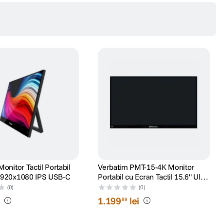
ta mai multa profunzime, luminile devin mai intense, iar culorile sunt redate
 filme, seriale, jocuri si continut multimedia de inalta calitate.
onitor Tactil Portabil
Verbatim PMT-15-4K Monitor
1920x1080 IPS USB-C
Portabil cu Ecran Tactil 15.6" Ultra
HD 4K
(0)
(0)
i
1
.
199
lei
99