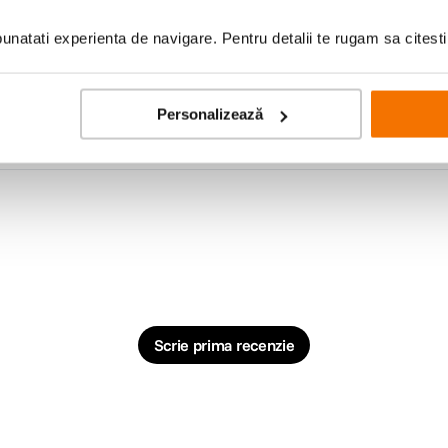
natati experienta de navigare. Pentru detalii te rugam sa citest
Personalizează
Scrie prima recenzie
I 2.0 (3840x2160 @60Hz) HDMI 2.0 (3840x2160 @60Hz) USB-A