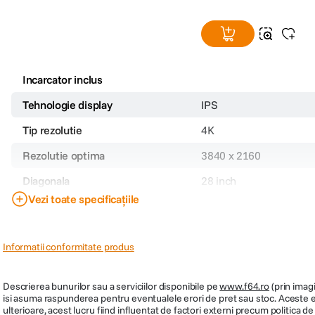
Cod producator
JN-IPS2802UHDR
Pagina producator
https://japannext.fr/en/produ
Incarcator inclus
Tehnologie display
IPS
Tip rezolutie
4K
Rezolutie optima
3840 x 2160
Diagonala
28 inch
Vezi toate specificațiile
Aspect imagine
16:9
Tip iluminare fundal
LED
Informatii conformitate produs
Format ecran
Wide
Luminozitate
300 cd/mp
Descrierea bunurilor sau a serviciilor disponibile pe
www.f64.ro
(prin imagi
isi asuma raspunderea pentru eventualele erori de pret sau stoc. Aceste ero
Timp de raspuns
5.0 ms
ulterioare, acest lucru fiind influentat de factori externi precum politica 