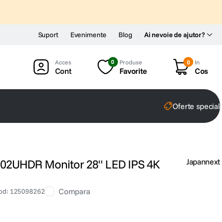
Suport
Evenimente
Blog
Ai nevoie de ajutor?
0
Produse
0
In
Cont
Favorite
Cos
Oferte special
802UHDR Monitor 28" LED IPS 4K
Japannext
Compara
od
:
125098262