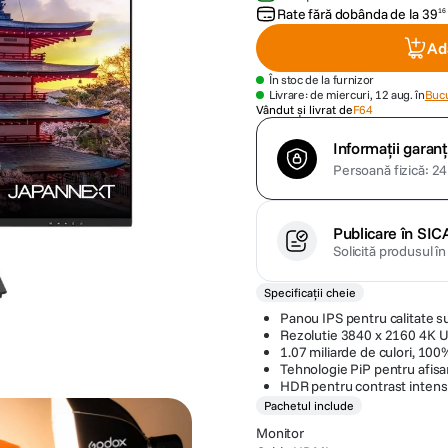
Rate fără dobânda de la
39
16
Ad
În stoc de la furnizor
Livrare: de miercuri, 12 aug. în
Bucu
Vândut și livrat de
F64
Informații garanț
Persoană fizică: 24 
Publicare în SIC
Solicită produsul î
Specificații cheie
Panou IPS pentru calitate su
Rezolutie 3840 x 2160 4K 
1.07 miliarde de culori, 1
Tehnologie PiP pentru afisa
HDR pentru contrast intens 
Pachetul include
Monitor