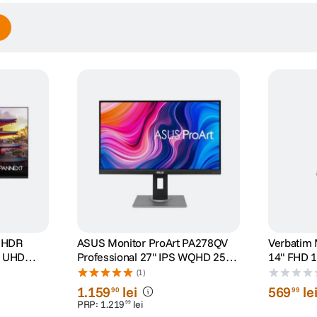
co: 20 W / in standby: 1 W
tinderea gamei de luminozitate si a culorilor afisate. Zonele intunecate capa
 detalii clare atat in scenele luminoase, cat si in cele intunecate, ideala pentru
2UHDR
ASUS Monitor ProArt PA278QV
Verbatim M
Professional 27" IPS WQHD 2560
14" FHD 
Blue Light AMD FreeSync HDCP 2.2
x 1440
(1)
1
.
159
lei
569
le
90
99
PRP:
1
.
219
lei
99