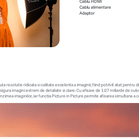
Cablu HDMI
Cablu alimentare
Adaptor
zolutie ridicata si calitate excelenta a imaginii, fiind potrivit atat pentru di
 asigura imagini extrem de detaliate si clare. Cu afisare de 1.07 miliarde de 
zimea imaginilor, iar functia Picture in Picture permite afisarea simultana a 