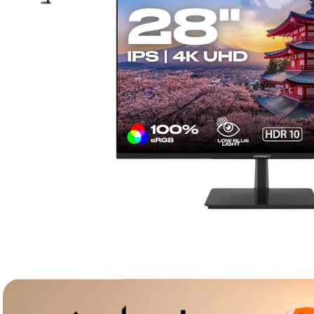
lavaliera
6
.
sony fx
7
.
card memorie
8
.
dji mic mini
9
.
dji osmo
10
.