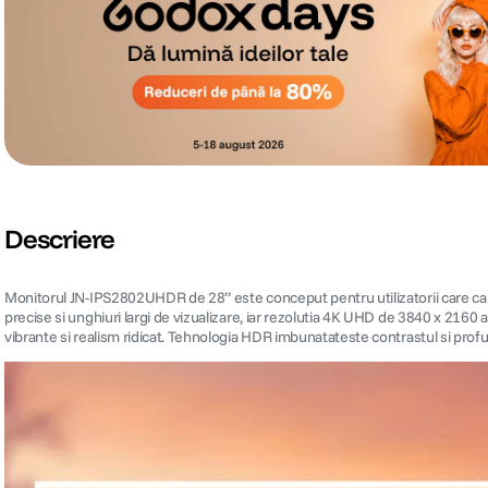
Descriere
Monitorul JN-IPS2802UHDR de 28” este conceput pentru utilizatorii care cauta re
precise si unghiuri largi de vizualizare, iar rezolutia 4K UHD de 3840 x 2160
vibrante si realism ridicat. Tehnologia HDR imbunatateste contrastul si profun